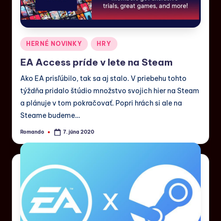
HERNÉ NOVINKY
HRY
EA Access príde v lete na Steam
Ako EA prisľúbilo, tak sa aj stalo. V priebehu tohto
týždňa pridalo štúdio množstvo svojich hier na Steam
a plánuje v tom pokračovať. Popri hrách si ale na
Steame budeme…
Romando
7. júna 2020