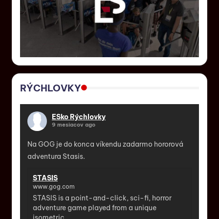
RÝCHLOVKY
ESko Rýchlovky
9 mesiacov ago
Na GOG je do konca víkendu zadarmo hororová
adventura Stasis.
STASIS
www.gog.com
STASIS is a point-and-click, sci-fi, horror
adventure game played from a unique
isometric