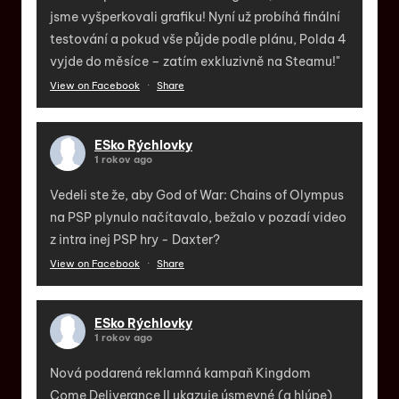
jsme vyšperkovali grafiku! Nyní už probíhá finální
testování a pokud vše půjde podle plánu, Polda 4
vyjde do měsíce – zatím exkluzivně na Steamu!"
View on Facebook
·
Share
ESko Rýchlovky
1 rokov ago
Vedeli ste že, aby God of War: Chains of Olympus
na PSP plynulo načítavalo, bežalo v pozadí video
z intra inej PSP hry - Daxter?
View on Facebook
·
Share
ESko Rýchlovky
1 rokov ago
Nová podarená reklamná kampaň Kingdom
Come Deliverance II ukazuje úsmevné (a hlúpe)