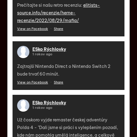
Prečítajte si našu retro recenziu:
elitists-
source.info/recenzie/herne-
recenzie/2022/08/29/mafia/
View on Facebook
·
Share
ESko Rýchlovky
1 rokov ago
Zajtrajší Nintendo Direct o Nintendo Switch 2
bude trvať 60 minút.
View on Facebook
·
Share
ESko Rýchlovky
1 rokov ago
Už čoskoro vyjde remaster českej adventúry
Polda 4 - "Dali jsme si práci s vylepšením pozadí,
kde nám pomohla umělá inteligence, a celkově