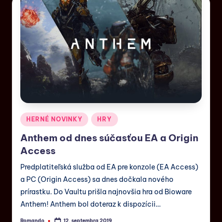
HERNÉ NOVINKY
HRY
Anthem od dnes súčasťou EA a Origin
Access
Predplatiteľská služba od EA pre konzole (EA Access)
a PC (Origin Access) sa dnes dočkala nového
prírastku. Do Vaultu prišla najnovšia hra od Bioware
Anthem! Anthem bol doteraz k dispozícii…
Romando
12. septembra 2019