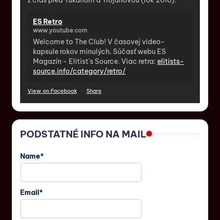
z čias pred Tukanom a Trojanovou (rok 2010).
ES Retro
www.youtube.com
Welcome to The Club! V časovej video-
kapsule rokov minulých. Súčasť webu ES
Magazín - Elitist's Source. Viac retra:
elitists-
source.info/category/retro/
View on Facebook
·
Share
PODSTATNÉ INFO NA MAIL
Name*
Email*