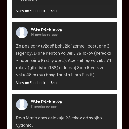
View on Facebook
·
Share
ESko Rýchlovky
10 mesiacov ago
Za posledný týždeň bohužiaľ zomreli postupne 3
legendy. Diane Keaton vo veku 79 rokov (herečka
- napr. séria Krstný otec), Ace Frehley vo veku 74
rokov (gitarista KISS) a dnes aj Sam Rivers vo
veku 48 rokov (basgitarista Limp Bizkit).
View on Facebook
·
Share
ESko Rýchlovky
11 mesiacov ago
Prvá Mafia dnes oslavuje 23 rokov od svojho
vydania.