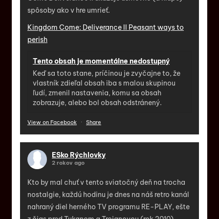
spôsoby ako v hre umrieť.
Kingdom Come: Deliverance II Peasant ways to
perish
Tento obsah je momentálne nedostupný
Keď sa toto stane, príčinou je zvyčajne to, že
vlastník zdieľal obsah iba s malou skupinou
ľudí, zmenil nastavenia, komu sa obsah
zobrazuje, alebo bol obsah odstránený.
View on Facebook
·
Share
ESko Rýchlovky
2 rokov ago
Kto by mal chuť v tento sviatočný deň na trocha
nostalgie, každú hodinu je dnes na náš retro kanál
nahraný diel herného TV programu RE-PLAY, ešte