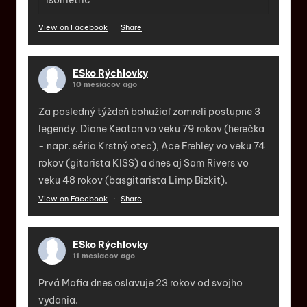
View on Facebook
·
Share
ESko Rýchlovky
10 mesiacov ago
Za posledný týždeň bohužiaľ zomreli postupne 3
legendy. Diane Keaton vo veku 79 rokov (herečka
- napr. séria Krstný otec), Ace Frehley vo veku 74
rokov (gitarista KISS) a dnes aj Sam Rivers vo
veku 48 rokov (basgitarista Limp Bizkit).
View on Facebook
·
Share
ESko Rýchlovky
11 mesiacov ago
Prvá Mafia dnes oslavuje 23 rokov od svojho
vydania.