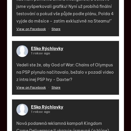
jsme vyšperkovali grafiku! Nyní už probíhá finální
testování a pokud vše půjde podle plánu, Polda 4
vyjde do měsíce – zatím exkluzivně na Steamu!"
View on Facebook
·
Share
ESko Rýchlovky
1 rokov ago
Vedeli ste že, aby God of War: Chains of Olympus
na PSP plynulo načítavalo, bežalo v pozadí video
z intra inej PSP hry - Daxter?
View on Facebook
·
Share
ESko Rýchlovky
1 rokov ago
Nová podarená reklamná kampaň Kingdom
Come Deliverance II ukazuje úsmevné (a hlúpe)