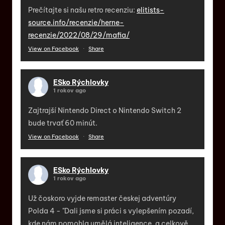
Prečítajte si našu retro recenziu:
elitists-
source.info/recenzie/herne-
recenzie/2022/08/29/mafia/
View on Facebook
·
Share
ESko Rýchlovky
1 rokov ago
Zajtrajší Nintendo Direct o Nintendo Switch 2
bude trvať 60 minút.
View on Facebook
·
Share
ESko Rýchlovky
1 rokov ago
Už čoskoro vyjde remaster českej adventúry
Polda 4 - "Dali jsme si práci s vylepšením pozadí,
kde nám pomohla umělá inteligence, a celkově