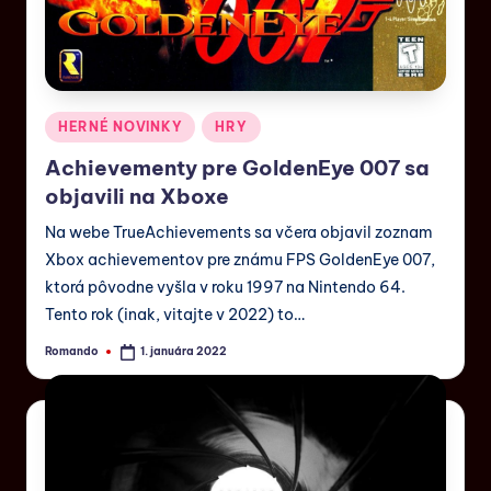
HERNÉ NOVINKY
HRY
Achievementy pre GoldenEye 007 sa
objavili na Xboxe
Na webe TrueAchievements sa včera objavil zoznam
Xbox achievementov pre známu FPS GoldenEye 007,
ktorá pôvodne vyšla v roku 1997 na Nintendo 64.
Tento rok (inak, vitajte v 2022) to…
Romando
1. januára 2022