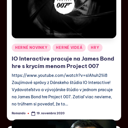
HERNÉ NOVINKY
HERNÉ VIDEÁ
HRY
IO Interactive pracuje na James Bond
hre s krycím menom Project 007
https://www.youtube.com/watch?v=slAhuh21ii8
Zaujímavé správy z Dánskeho štúdia IO Interactive!
Vydavateľstvo a vývojárske štúdio v jednom pracuje
na James Bond hre Project 007. Zatiaľ viac nevieme,
no trúfnem si povedať, že to…
Romando
19. novembra 2020