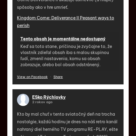
spôsoby ako v hre umrieť.
Kingdom Come: Deliverance II Peasant ways to
perish
Tento obsah je momentálne nedostupný
Keď sa toto stane, príčinou je zvyčajne to, že
vlastník zdieľal obsah iba s malou skupinou
ľudí, zmenil nastavenia, komu sa obsah
zobrazuje, alebo bol obsah odstránený.
View on Facebook
·
Share
ESko Rýchlovky
2 rokov ago
Kto by mal chuť v tento sviatočný deň na trocha
nostalgie, každú hodinu je dnes na náš retro kanál
nahraný diel herného TV programu RE-PLAY, ešte