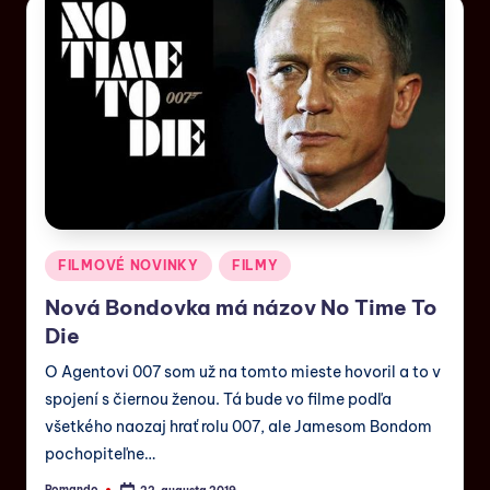
FILMOVÉ NOVINKY
FILMY
Nová Bondovka má názov No Time To
Die
O Agentovi 007 som už na tomto mieste hovoril a to v
spojení s čiernou ženou. Tá bude vo filme podľa
všetkého naozaj hrať rolu 007, ale Jamesom Bondom
pochopiteľne…
Romando