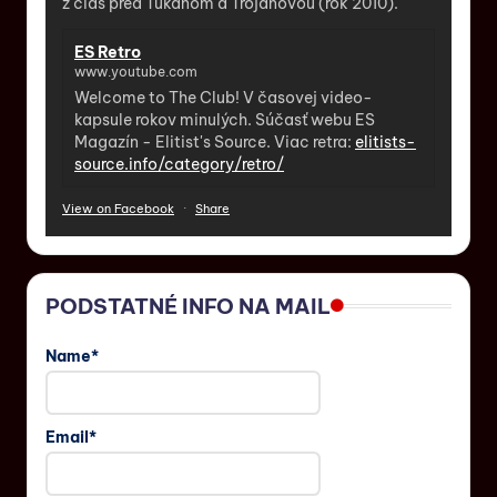
z čias pred Tukanom a Trojanovou (rok 2010).
ES Retro
www.youtube.com
Welcome to The Club! V časovej video-
kapsule rokov minulých. Súčasť webu ES
Magazín - Elitist's Source. Viac retra:
elitists-
source.info/category/retro/
View on Facebook
·
Share
PODSTATNÉ INFO NA MAIL
Name*
Email*