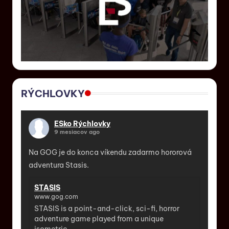
RÝCHLOVKY
ESko Rýchlovky
9 mesiacov ago
Na GOG je do konca víkendu zadarmo hororová
adventura Stasis.
STASIS
www.gog.com
STASIS is a point-and-click, sci-fi, horror
adventure game played from a unique
isometric