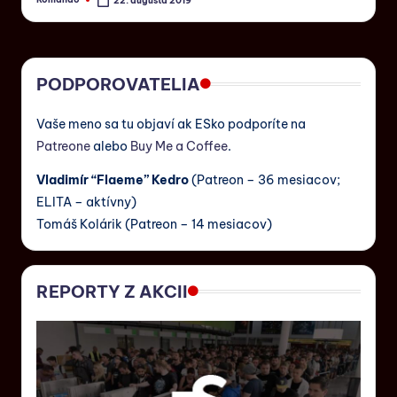
22. augusta 2019
PODPOROVATELIA
Vaše meno sa tu objaví ak ESko podporíte na
Patreone
alebo
Buy Me a Coffee
.
Vladimír “Flaeme” Kedro
(Patreon – 36 mesiacov;
ELITA – aktívny)
Tomáš Kolárik (Patreon – 14 mesiacov)
REPORTY Z AKCII