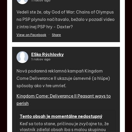
1 rokov ago
Vedeli ste že, aby God of War: Chains of Olympus
na PSP plynulo načítavalo, bežalo v pozadí video
z intra inej PSP hry - Daxter?
View on Facebook
·
Share
ESko Rýchlovky
1 rokov ago
Nová podarená reklamná kampaň Kingdom
Come Deliverance II ukazuje úsmevné (a hlúpe)
spôsoby ako v hre umrieť.
Kingdom Come: Deliverance II Peasant ways to
perish
Tento obsah je momentálne nedostupný
Keď sa toto stane, príčinou je zvyčajne to, že
vlastník zdieľal obsah iba s malou skupinou