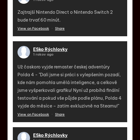
Zajtrajší Nintendo Direct o Nintendo Switch 2
bude trvať 60 minút.
View on Facebook
·
Share
ESko Rýchlovky
1 rokov ago
Už čoskoro vyjde remaster českej adventúry
Polda 4 - "Dali jsme si práci s vylepšením pozadí,
kde nám pomohla umělá inteligence, a celkově
jsme vyšperkovali grafiku! Nyní už probíhá finální
testování a pokud vše půjde podle plánu, Polda 4
vyjde do měsíce – zatím exkluzivně na Steamu!"
View on Facebook
·
Share
ESko Rýchlovky