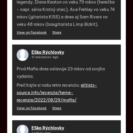
legendy. Diane Keaton vo veku 79 rokov (herečka
- napr. séria Krstný otec), Ace Frehley vo veku 74
rokov (gitarista KISS) a dnes aj Sam Rivers vo
veku 48 rokov (basgitarista Limp Bizkit).
View on Facebook
·
Share
ESko Rýchlovky
11 mesiacov ago
Prvá Mafia dnes oslavuje 23 rokov od svojho
vydania.
Prečítajte si našu retro recenziu:
elitists-
source.info/recenzie/herne-
recenzie/2022/08/29/mafia/
View on Facebook
·
Share
ESko Rýchlovky
1 rokov ago