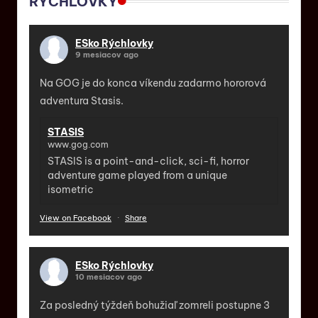
RÝCHLOVKY
ESko Rýchlovky
9 mesiacov ago
Na GOG je do konca víkendu zadarmo hororová
adventura Stasis.
STASIS
www.gog.com
STASIS is a point-and-click, sci-fi, horror
adventure game played from a unique
isometric
View on Facebook
·
Share
ESko Rýchlovky
10 mesiacov ago
Za posledný týždeň bohužiaľ zomreli postupne 3