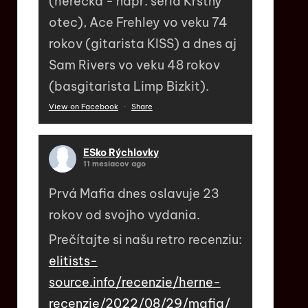
(herečka - napr. séria Krstný
otec), Ace Frehley vo veku 74
rokov (gitarista KISS) a dnes aj
Sam Rivers vo veku 48 rokov
(basgitarista Limp Bizkit).
View on Facebook
·
Share
ESko Rýchlovky
11 mesiacov ago
Prvá Mafia dnes oslavuje 23
rokov od svojho vydania.
Prečítajte si našu retro recenziu:
elitists-
source.info/recenzie/herne-
recenzie/2022/08/29/mafia/