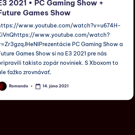
E3 2021 • PC Gaming Show +
Future Games Show
https://www.youtube.com/watch?v=u674H-
KiVnQhttps://www.youtube.com/watch?
v=Zr3gzqJHeNIPrezentácie PC Gaming Show a
Future Games Show si na E3 2021 pre nás
pripravili takisto zopár noviniek. S Xboxom to
ale ťažko zrovnávať.
14. júna 2021
Romando