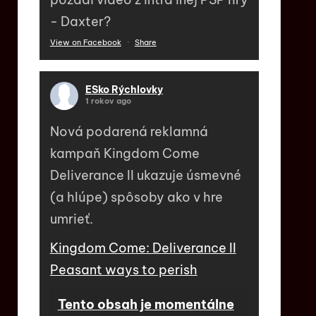
- Daxter?
View on Facebook
·
Share
ESko Rýchlovky
1 rokov ago
Nová podarená reklamná
kampaň Kingdom Come
Deliverance II ukazuje úsmevné
(a hlúpe) spôsoby ako v hre
umrieť.
Kingdom Come: Deliverance II
Peasant ways to perish
Tento obsah je momentálne