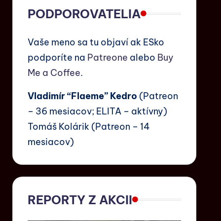
PODPOROVATELIA
Vaše meno sa tu objaví ak ESko
podporíte na
Patreone
alebo
Buy
Me a Coffee
.
Vladimír “Flaeme” Kedro
(Patreon
– 36 mesiacov; ELITA – aktívny)
Tomáš Kolárik (Patreon – 14
mesiacov)
REPORTY Z AKCII