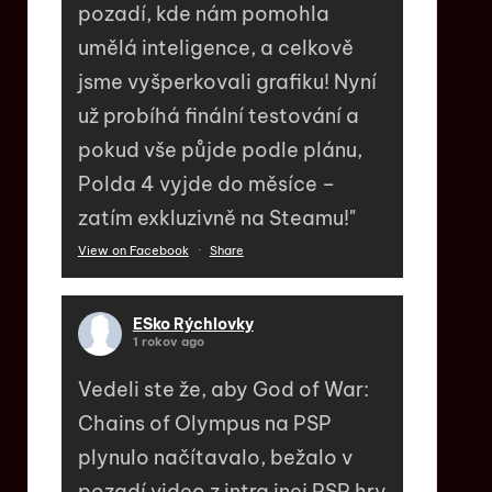
pozadí, kde nám pomohla
umělá inteligence, a celkově
jsme vyšperkovali grafiku! Nyní
už probíhá finální testování a
pokud vše půjde podle plánu,
Polda 4 vyjde do měsíce –
zatím exkluzivně na Steamu!"
View on Facebook
·
Share
ESko Rýchlovky
1 rokov ago
Vedeli ste že, aby God of War:
Chains of Olympus na PSP
plynulo načítavalo, bežalo v
pozadí video z intra inej PSP hry