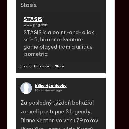
Stasis.
STASIS
www.gog.com
STASIS is a point-and-click,
sci-fi, horror adventure
game played from a unique
isometric
View on Facebook
·
Share
ESko Rýchlovky
10 mesiacov ago
Za posledný týždeň bohužiaľ
zomreli postupne 3 legendy.
Diane Keaton vo veku 79 rokov