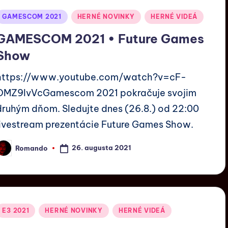
GAMESCOM 2021
HERNÉ NOVINKY
HERNÉ VIDEÁ
GAMESCOM 2021 • Future Games
Show
https://www.youtube.com/watch?v=cF-
OMZ9IvVcGamescom 2021 pokračuje svojim
druhým dňom. Sledujte dnes (26.8.) od 22:00
livestream prezentácie Future Games Show.
26. augusta 2021
Romando
E3 2021
HERNÉ NOVINKY
HERNÉ VIDEÁ