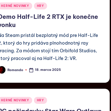
HERNÉ NOVINKY
HRY
Demo Half-Life 2 RTX je konečne
vonku
Na Steam pristál bezplatný mód pre Half-Life
2, ktorý do hry pridáva plnohodnotný ray
tracing. Za módom stojí tím Orbifold Studios,
ktorý pracoval aj na Half-Life 2: VR.
18. marca 2025
Romando
HERNÉ NOVINKY
HRY
PC požiadavky Star Wars Outlaws