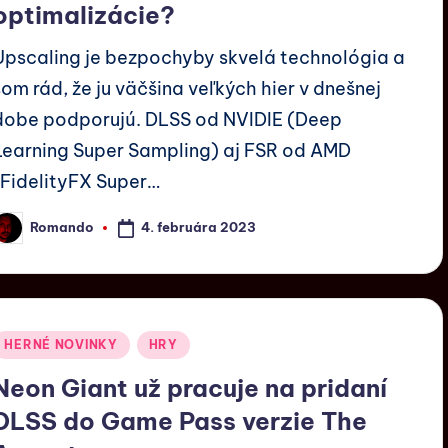
optimalizácie?
Upscaling je bezpochyby skvelá technológia a
som rád, že ju väčšina veľkých hier v dnešnej
dobe podporujú. DLSS od NVIDIE (Deep
Learning Super Sampling) aj FSR od AMD
(FidelityFX Super…
4. februára 2023
Romando
HERNÉ NOVINKY
HRY
Neon Giant už pracuje na pridaní
DLSS do Game Pass verzie The