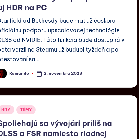
aj HDR na PC
Starfield od Bethesdy bude mať už čoskoro
oficiálnu podporu upscalovacej technológie
DLSS od NVIDIE. Táto funkcia bude dostupná v
beta verzii na Steamu už budúci týždeň a po
otestovaní sa…
2. novembra 2023
Romando
HRY
TÉMY
Spoliehajú sa vývojári príliš na
DLSS a FSR namiesto riadnej