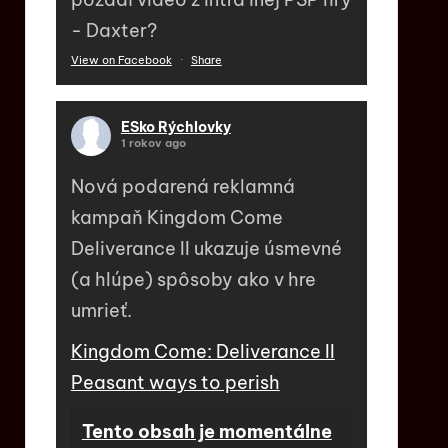
- Daxter?
View on Facebook
·
Share
ESko Rýchlovky
1 rokov ago
Nová podarená reklamná
kampaň Kingdom Come
Deliverance II ukazuje úsmevné
(a hlúpe) spôsoby ako v hre
umrieť.
Kingdom Come: Deliverance II
Peasant ways to perish
Tento obsah je momentálne