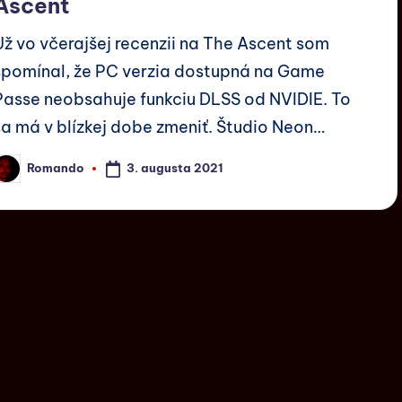
Ascent
Už vo včerajšej recenzii na The Ascent som
spomínal, že PC verzia dostupná na Game
Passe neobsahuje funkciu DLSS od NVIDIE. To
sa má v blízkej dobe zmeniť. Študio Neon…
3. augusta 2021
Romando