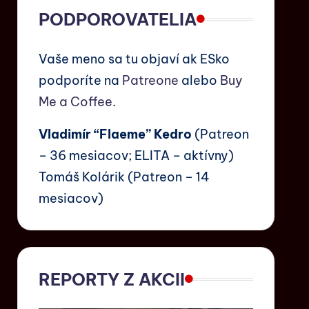
PODPOROVATELIA
Vaše meno sa tu objaví ak ESko
podporíte na
Patreone
alebo
Buy
Me a Coffee
.
Vladimír “Flaeme” Kedro
(Patreon
– 36 mesiacov; ELITA – aktívny)
Tomáš Kolárik (Patreon – 14
mesiacov)
REPORTY Z AKCII