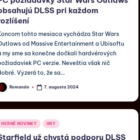
obsahujú DLSS pri každom
rozlíšení
Koncom tohto mesiaca vychádza Star Wars
Outlaws od Massive Entertainment a Ubisoftu
a my sme sa konečne dočkali hardvérových
požiadaviek PC verzie. Neveštia však nič
dobré. Vyzerá to, že sa…
7. augusta 2024
Romando
HERNÉ NOVINKY
HRY
Starfield už chystá podporu DLSS