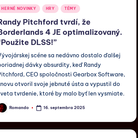
HERNÉ NOVINKY
HRY
TÉMY
Randy Pitchford tvrdí, že
Borderlands 4 JE optimalizovaný.
“Použite DLSS!”
Vývojárskej scéne sa nedávno dostalo ďalšej
poriadnej dávky absurdity, keď Randy
Pitchford, CEO spoločnosti Gearbox Software,
znovu otvoril svoje jebnuté ústa a vypustil do
sveta tvrdenie, ktoré by malo byť len vysmiate.
16. septembra 2025
Romando