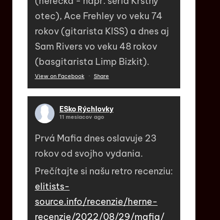
(herečka - napr. séria Krstný
otec), Ace Frehley vo veku 74
rokov (gitarista KISS) a dnes aj
Sam Rivers vo veku 48 rokov
(basgitarista Limp Bizkit).
View on Facebook
·
Share
ESko Rýchlovky
11 mesiacov ago
Prvá Mafia dnes oslavuje 23
rokov od svojho vydania.
Prečítajte si našu retro recenziu:
elitists-
source.info/recenzie/herne-
recenzie/2022/08/29/mafia/