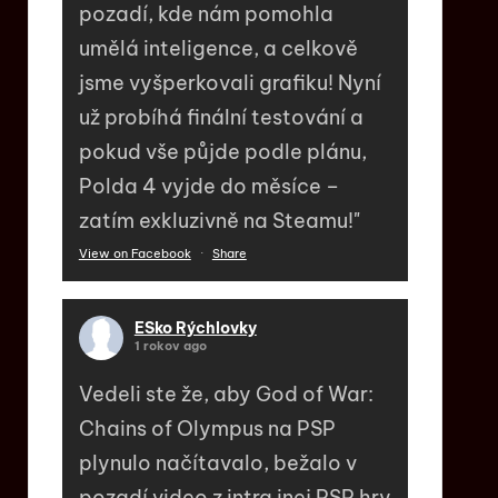
pozadí, kde nám pomohla
umělá inteligence, a celkově
jsme vyšperkovali grafiku! Nyní
už probíhá finální testování a
pokud vše půjde podle plánu,
Polda 4 vyjde do měsíce –
zatím exkluzivně na Steamu!"
View on Facebook
·
Share
ESko Rýchlovky
1 rokov ago
Vedeli ste že, aby God of War:
Chains of Olympus na PSP
plynulo načítavalo, bežalo v
pozadí video z intra inej PSP hry