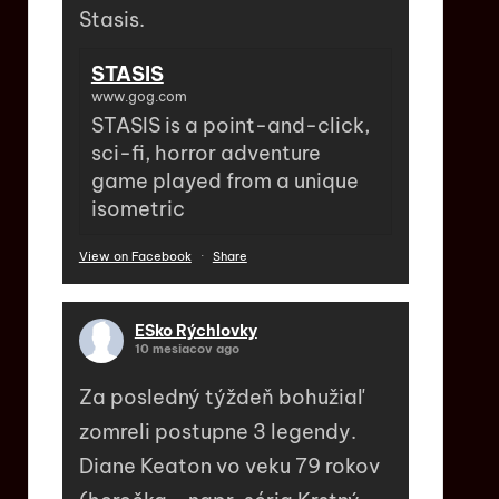
Stasis.
STASIS
www.gog.com
STASIS is a point-and-click,
sci-fi, horror adventure
game played from a unique
isometric
View on Facebook
·
Share
ESko Rýchlovky
10 mesiacov ago
Za posledný týždeň bohužiaľ
zomreli postupne 3 legendy.
Diane Keaton vo veku 79 rokov