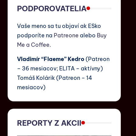
PODPOROVATELIA
Vaše meno sa tu objaví ak ESko
podporíte na
Patreone
alebo
Buy
Me a Coffee
.
Vladimír “Flaeme” Kedro
(Patreon
– 36 mesiacov; ELITA – aktívny)
Tomáš Kolárik (Patreon – 14
mesiacov)
REPORTY Z AKCII