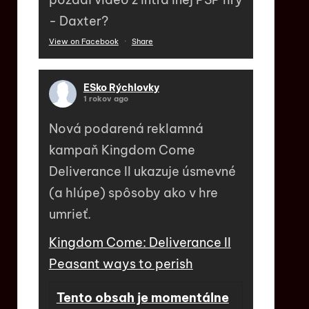
- Daxter?
View on Facebook
·
Share
ESko Rýchlovky
1 rokov ago
Nová podarená reklamná
kampaň Kingdom Come
Deliverance II ukazuje úsmevné
(a hlúpe) spôsoby ako v hre
umrieť.
Kingdom Come: Deliverance II
Peasant ways to perish
Tento obsah je momentálne