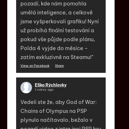
pozadí, kde nám pomohla
umělá inteligence, a celkově
jsme vyšperkovali grafiku! Nyní
už probíhá finální testování a
pokud vše půjde podle plánu,
Polda 4 vyjde do měsíce –
zatím exkluzivně na Steamu!"
View on Facebook
·
Share
ESko Rýchlovky
1 rokov ago
Vedeli ste že, aby God of War:
Chains of Olympus na PSP
plynulo načítavalo, bežalo v
pozadí video z intra inej PSP hry