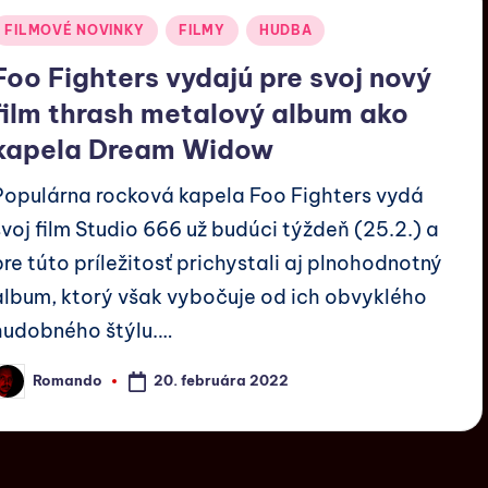
FILMOVÉ NOVINKY
FILMY
HUDBA
Foo Fighters vydajú pre svoj nový
film thrash metalový album ako
kapela Dream Widow
Populárna rocková kapela Foo Fighters vydá
svoj film Studio 666 už budúci týždeň (25.2.) a
pre túto príležitosť prichystali aj plnohodnotný
album, ktorý však vybočuje od ich obvyklého
hudobného štýlu.…
20. februára 2022
Romando