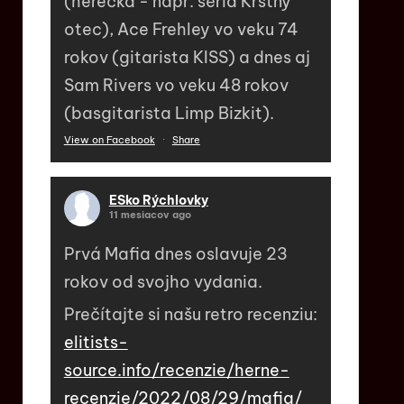
(herečka - napr. séria Krstný
otec), Ace Frehley vo veku 74
rokov (gitarista KISS) a dnes aj
Sam Rivers vo veku 48 rokov
(basgitarista Limp Bizkit).
View on Facebook
·
Share
ESko Rýchlovky
11 mesiacov ago
Prvá Mafia dnes oslavuje 23
rokov od svojho vydania.
Prečítajte si našu retro recenziu:
elitists-
source.info/recenzie/herne-
recenzie/2022/08/29/mafia/