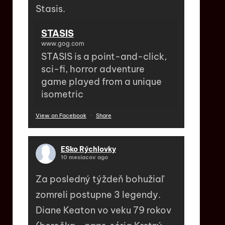
Stasis.
STASIS
www.gog.com
STASIS is a point-and-click,
sci-fi, horror adventure
game played from a unique
isometric
View on Facebook
·
Share
ESko Rýchlovky
10 mesiacov ago
Za posledný týždeň bohužiaľ
zomreli postupne 3 legendy.
Diane Keaton vo veku 79 rokov