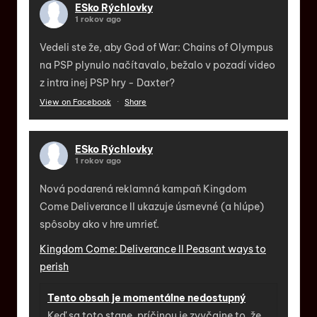
ESko Rýchlovky
1 rokov ago
Vedeli ste že, aby God of War: Chains of Olympus
na PSP plynulo načítavalo, bežalo v pozadí video
z intra inej PSP hry - Daxter?
View on Facebook
·
Share
ESko Rýchlovky
1 rokov ago
Nová podarená reklamná kampaň Kingdom
Come Deliverance II ukazuje úsmevné (a hlúpe)
spôsoby ako v hre umrieť.
Kingdom Come: Deliverance II Peasant ways to
perish
Tento obsah je momentálne nedostupný
Keď sa toto stane, príčinou je zvyčajne to, že