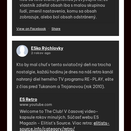
vlastník zdieľal obsah iba s malou skupinou
ľudí, zmenil nastavenia, komu sa obsah
zobrazuje, alebo bol obsah odstránený.
View on Facebook
·
Share
ESko Rýchlovky
2 rokov ago
Kto by mal chuť v tento sviatočný deň na trocha
nostalgie, každú hodinu je dnes na náš retro kanál
nahraný diel herného TV programu RE-PLAY, ešte
z čias pred Tukanom a Trojanovou (rok 2010).
ES Retro
www.youtube.com
Welcome to The Club! V časovej video-
kapsule rokov minulých. Súčasť webu ES
Magazín - Elitist's Source. Viac retra:
elitists-
source.info/category/retro/