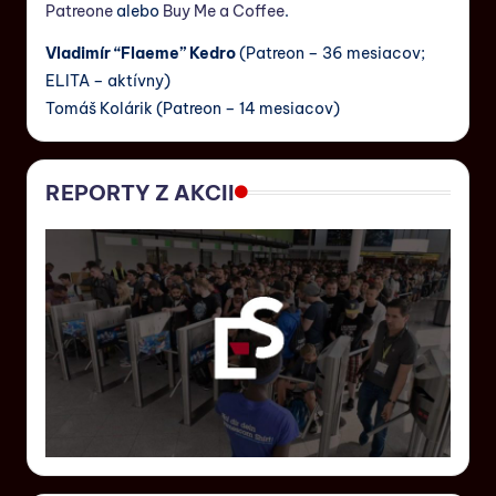
Patreone
alebo
Buy Me a Coffee
.
Vladimír “Flaeme” Kedro
(Patreon – 36 mesiacov;
ELITA – aktívny)
Tomáš Kolárik (Patreon – 14 mesiacov)
REPORTY Z AKCII