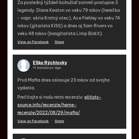
Za posledný týždeň bohužiaľ zomreli postupne 3
legendy. Diane Keaton vo veku 79 rokov (herečka
- napr. séria Krstný otec), Ace Frehley vo veku 74
rokov (gitarista KISS) a dnes aj Sam Rivers vo
veku 48 rokov (basgitarista Limp Bizkit).
View on Facebook
·
Share
ESko Rýchlovky
11 mesiacov ago
Prvá Mafia dnes oslavuje 23 rokov od svojho
vydania.
Prečítajte si našu retro recenziu:
elitists-
source.info/recenzie/herne-
recenzie/2022/08/29/mafia/
View on Facebook
·
Share