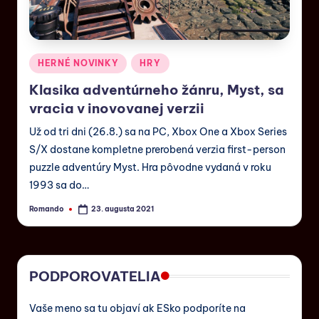
HERNÉ NOVINKY
HRY
Klasika adventúrneho žánru, Myst, sa
vracia v inovovanej verzii
Už od tri dni (26.8.) sa na PC, Xbox One a Xbox Series
S/X dostane kompletne prerobená verzia first-person
puzzle adventúry Myst. Hra pôvodne vydaná v roku
1993 sa do…
Romando
23. augusta 2021
PODPOROVATELIA
Vaše meno sa tu objaví ak ESko podporíte na