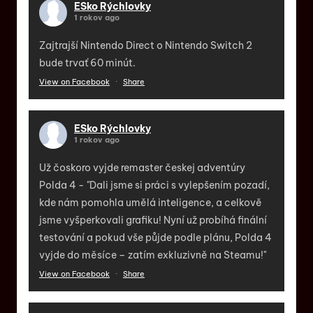
ESko Rýchlovky
1 rokov ago
Zajtrajší Nintendo Direct o Nintendo Switch 2
bude trvať 60 minút.
View on Facebook
·
Share
ESko Rýchlovky
1 rokov ago
Už čoskoro vyjde remaster českej adventúry
Polda 4 - "Dali jsme si práci s vylepšením pozadí,
kde nám pomohla umělá inteligence, a celkově
jsme vyšperkovali grafiku! Nyní už probíhá finální
testování a pokud vše půjde podle plánu, Polda 4
vyjde do měsíce – zatím exkluzivně na Steamu!"
View on Facebook
·
Share