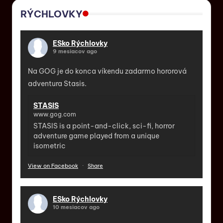
RÝCHLOVKY
ESko Rýchlovky
9 mesiacov ago
Na GOG je do konca víkendu zadarmo hororová
adventura Stasis.
STASIS
www.gog.com
STASIS is a point-and-click, sci-fi, horror
adventure game played from a unique
isometric
View on Facebook
·
Share
ESko Rýchlovky
10 mesiacov ago