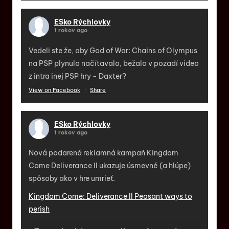
ESko Rýchlovky
1 rokov ago
Vedeli ste že, aby God of War: Chains of Olympus
na PSP plynulo načítavalo, bežalo v pozadí video
z intra inej PSP hry - Daxter?
View on Facebook
·
Share
ESko Rýchlovky
1 rokov ago
Nová podarená reklamná kampaň Kingdom
Come Deliverance II ukazuje úsmevné (a hlúpe)
spôsoby ako v hre umrieť.
Kingdom Come: Deliverance II Peasant ways to
perish