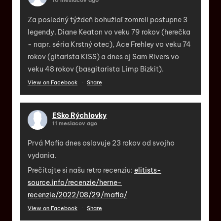
10 mesiacov ago
Za posledný týždeň bohužiaľ zomreli postupne 3
legendy. Diane Keaton vo veku 79 rokov (herečka
- napr. séria Krstný otec), Ace Frehley vo veku 74
rokov (gitarista KISS) a dnes aj Sam Rivers vo
veku 48 rokov (basgitarista Limp Bizkit).
View on Facebook
·
Share
ESko Rýchlovky
11 mesiacov ago
Prvá Mafia dnes oslavuje 23 rokov od svojho
vydania.
Prečítajte si našu retro recenziu:
elitists-
source.info/recenzie/herne-
recenzie/2022/08/29/mafia/
View on Facebook
·
Share