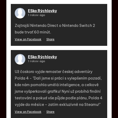
ESko Rýchlovky
1 rokov ago
Zajtrajší Nintendo Direct o Nintendo Switch 2
bude trvať 60 minút.
View on Facebook
·
Share
ESko Rýchlovky
1 rokov ago
Už čoskoro vyjde remaster českej adventúry
Polda 4 - "Dali jsme si práci s vylepšením pozadí,
kde nám pomohla umělá inteligence, a celkově
jsme vyšperkovali grafiku! Nyní už probíhá finální
testování a pokud vše půjde podle plánu, Polda 4
vyjde do měsíce – zatím exkluzivně na Steamu!"
View on Facebook
·
Share