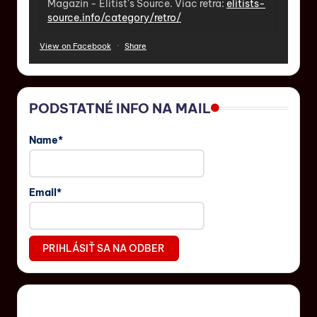
Magazín - Elitist's Source. Viac retra:
elitists-
source.info/category/retro/
View on Facebook
·
Share
PODSTATNÉ INFO NA MAIL
Name*
Email*