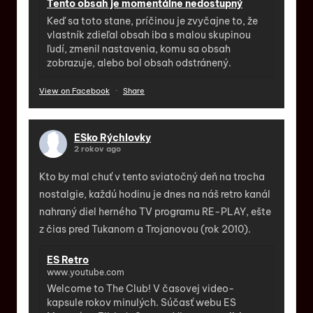
Tento obsah je momentálne nedostupný
Keď sa toto stane, príčinou je zvyčajne to, že
vlastník zdieľal obsah iba s malou skupinou
ľudí, zmenil nastavenia, komu sa obsah
zobrazuje, alebo bol obsah odstránený.
View on Facebook
·
Share
ESko Rýchlovky
2 rokov ago
Kto by mal chuť v tento sviatočný deň na trocha
nostalgie, každú hodinu je dnes na náš retro kanál
nahraný diel herného TV programu RE-PLAY, ešte
z čias pred Tukanom a Trojanovou (rok 2010).
ES Retro
www.youtube.com
Welcome to The Club! V časovej video-
kapsule rokov minulých. Súčasť webu ES