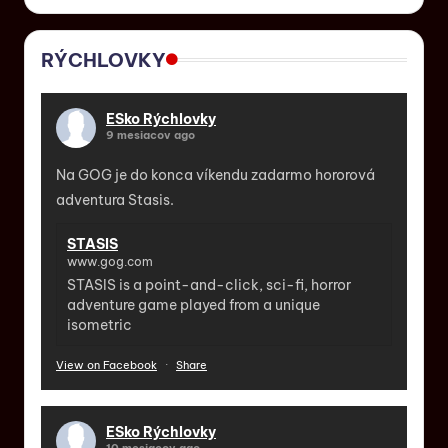
RÝCHLOVKY
ESko Rýchlovky
9 mesiacov ago
Na GOG je do konca víkendu zadarmo hororová
adventura Stasis.
STASIS
www.gog.com
STASIS is a point-and-click, sci-fi, horror
adventure game played from a unique
isometric
View on Facebook
·
Share
ESko Rýchlovky