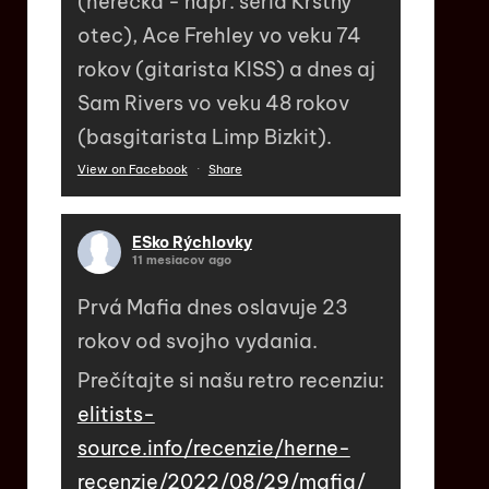
(herečka - napr. séria Krstný
otec), Ace Frehley vo veku 74
rokov (gitarista KISS) a dnes aj
Sam Rivers vo veku 48 rokov
(basgitarista Limp Bizkit).
View on Facebook
·
Share
ESko Rýchlovky
11 mesiacov ago
Prvá Mafia dnes oslavuje 23
rokov od svojho vydania.
Prečítajte si našu retro recenziu:
elitists-
source.info/recenzie/herne-
recenzie/2022/08/29/mafia/