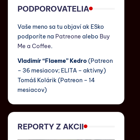
PODPOROVATELIA
Vaše meno sa tu objaví ak ESko
podporíte na
Patreone
alebo
Buy
Me a Coffee
.
Vladimír “Flaeme” Kedro
(Patreon
– 36 mesiacov; ELITA – aktívny)
Tomáš Kolárik (Patreon – 14
mesiacov)
REPORTY Z AKCII