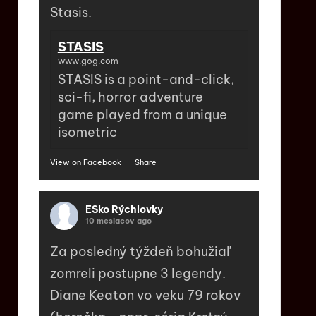
Stasis.
STASIS
www.gog.com
STASIS is a point-and-click,
sci-fi, horror adventure
game played from a unique
isometric
View on Facebook
·
Share
ESko Rýchlovky
10 mesiacov ago
Za posledný týždeň bohužiaľ
zomreli postupne 3 legendy.
Diane Keaton vo veku 79 rokov