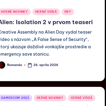
HERNÉ NOVINKY
HERNÉ VIDEÁ
HRY
Alien: Isolation 2 v prvom teaseri
Creative Assembly na Alien Day vydal teaser
video s názvom „A False Sense of Security“,
ktorý ukazuje daždivé vonkajšie prostredie a
emergency save stanicu.
26. apríla 2026
Romando
GAMESCOM 2022
HERNÉ NOVINKY
HERNÉ VIDEÁ