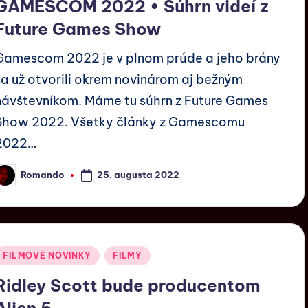
GAMESCOM 2022 • Súhrn videí z
Future Games Show
Gamescom 2022 je v plnom prúde a jeho brány
sa už otvorili okrem novinárom aj bežným
návštevníkom. Máme tu súhrn z Future Games
Show 2022. Všetky články z Gamescomu
2022…
25. augusta 2022
Romando
FILMOVÉ NOVINKY
FILMY
Ridley Scott bude producentom
Alien 5