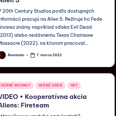
V 20th Century Studios podľa dostupných
informácii pracujú na Alien 5. Režíruje ho Fede
Álvarez známy napríklad vďaka Evil Dead
(2013) alebo nedávnemu Texas Chainsaw
Massacre (2022), na ktorom pracoval…
7. marca 2022
Romando
HERNÉ NOVINKY
HERNÉ VIDEÁ
HRY
VIDEO • Kooperatívna akcia
Aliens: Fireteam