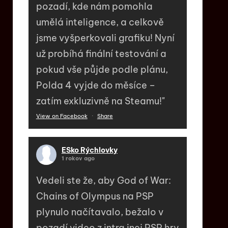
pozadí, kde nám pomohla
umělá inteligence, a celkově
jsme vyšperkovali grafiku! Nyní
už probíhá finální testování a
pokud vše půjde podle plánu,
Polda 4 vyjde do měsíce –
zatím exkluzivně na Steamu!"
View on Facebook
·
Share
ESko Rýchlovky
1 rokov ago
Vedeli ste že, aby God of War:
Chains of Olympus na PSP
plynulo načítavalo, bežalo v
pozadí video z intra inej PSP hry