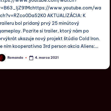
https://www.youtube.com/watch?
v=B63_ljZ91Mchttps://www.youtube.com/wa
tch?v=RZco0Da52K0 AKTUALIZÁCIA: K
traileru bol pridaný prvý 25 minútový
gameplay. Pozrite si trailer, ktorý nám po
prvýkrát ukazuje nový projekt štúdia Cold Iron.
Je ním kooperatívna 3rd person akcia Aliens:…
4. marca 2021
Romando