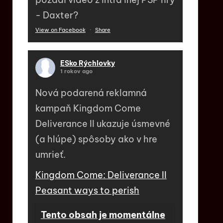
- Daxter?
View on Facebook
·
Share
ESko Rýchlovky
1 rokov ago
Nová podarená reklamná
kampaň Kingdom Come
Deliverance II ukazuje úsmevné
(a hlúpe) spôsoby ako v hre
umrieť.
Kingdom Come: Deliverance II
Peasant ways to perish
Tento obsah je momentálne