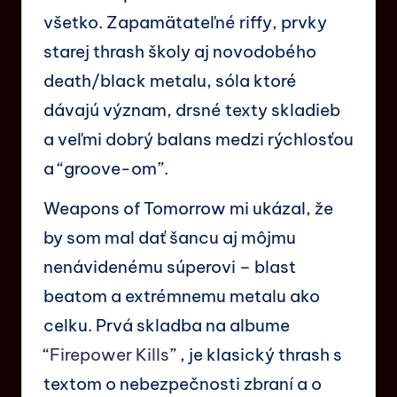
všetko. Zapamätateľné riffy, prvky
starej thrash školy aj novodobého
death/black metalu, sóla ktoré
dávajú význam, drsné texty skladieb
a veľmi dobrý balans medzi rýchlosťou
a “groove-om”.
Weapons of Tomorrow mi ukázal, že
by som mal dať šancu aj môjmu
nenávidenému súperovi – blast
beatom a extrémnemu metalu ako
celku. Prvá skladba na albume
“
Firepower Kills
” , je klasický thrash s
textom o nebezpečnosti zbraní a o