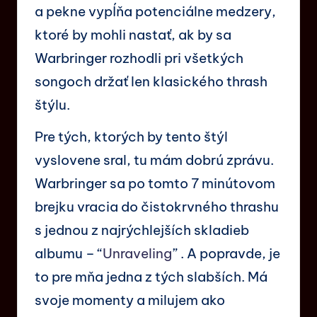
a pekne vypĺňa potenciálne medzery,
ktoré by mohli nastať, ak by sa
Warbringer rozhodli pri všetkých
songoch držať len klasického thrash
štýlu.
Pre tých, ktorých by tento štýl
vyslovene sral, tu mám dobrú zprávu.
Warbringer sa po tomto 7 minútovom
brejku vracia do čistokrvného thrashu
s jednou z najrýchlejších skladieb
albumu – “
Unraveling
” . A popravde, je
to pre mňa jedna z tých slabších. Má
svoje momenty a milujem ako