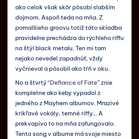
ako celok však skôr pôsobí slabším
dojmom. Aspoň teda na mňa. Z
pomalšieho groovu totiž táto skladba
pravidelne prechádza do rýchleho riffu
na štýl black metalu. Ten mi tam
nejako nevedel zapadnúť, vždy
vyčnieval a pôsobil ako tŕň v oku.
No a štvrtý “
Defiance of Fate
” znie
kompletne ako keby vypadol z
jedného z Mayhem albumov. Mrazivé
krikľavé vokály, temné riffy… A
prekvapivo to na mňa zafungovalo.
Tento song v albume má svoje miesto