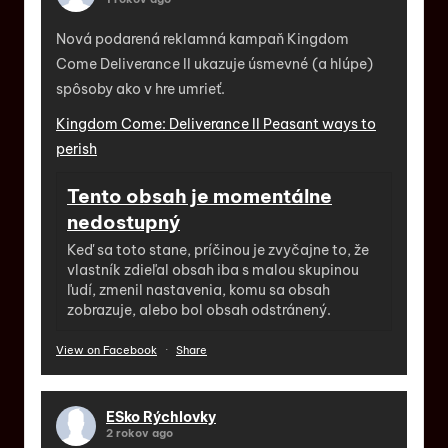
Nová podarená reklamná kampaň Kingdom
Come Deliverance II ukazuje úsmevné (a hlúpe)
spôsoby ako v hre umrieť.
Kingdom Come: Deliverance II Peasant ways to
perish
Tento obsah je momentálne
nedostupný
Keď sa toto stane, príčinou je zvyčajne to, že
vlastník zdieľal obsah iba s malou skupinou
ľudí, zmenil nastavenia, komu sa obsah
zobrazuje, alebo bol obsah odstránený.
View on Facebook
·
Share
ESko Rýchlovky
2 rokov ago