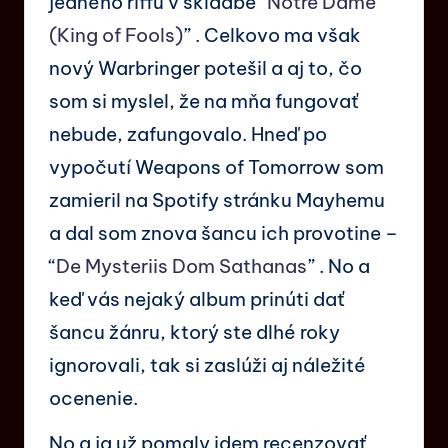
jedného riffu v skladbe “
Notre Dame
(King of Fools)
” . Celkovo ma však
nový Warbringer potešil a aj to, čo
som si myslel, že na mňa fungovať
nebude, zafungovalo. Hneď po
vypočutí Weapons of Tomorrow som
zamieril na Spotify stránku Mayhemu
a dal som znova šancu ich provotine –
“
De Mysteriis Dom Sathanas
” . No a
keď vás nejaký album prinúti dať
šancu žánru, ktorý ste dlhé roky
ignorovali, tak si zaslúži aj náležité
ocenenie.
No a ja už pomaly idem recenzovať