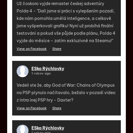
Už čoskoro vyjde remaster českej adventúry
Polda 4 - "Dali jsme si práci s vylepšením pozadí,
kde nám pomohla umělá inteligence, a celkově
jsme vyšperkovali grafiku! Nyní už probíhá finální
testování a pokud vše půjde podle plánu, Polda 4
vyjde do měsíce – zatím exkluzivně na Steamu!"
View on Facebook
·
Share
ESko Rýchlovky
1 rokov ago
Vedeli ste že, aby God of War: Chains of Olympus
na PSP plynulo načítavalo, bežalo v pozadí video
z intra inej PSP hry - Daxter?
View on Facebook
·
Share
ESko Rýchlovky
1 rokov ago