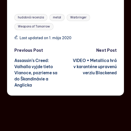
hudobná recenzia
metal
Warbringer
Weapons of Tomorrow
Last updated on 1. mája 2020
Previous Post
Next Post
Assassin’s Creed:
VIDEO • Metallica hrá
Valhalla vyjde tieto
v karanténe upravenú
Vianoce, pozrieme sa
verziu Blackened
do Škandinávie a
Anglicka