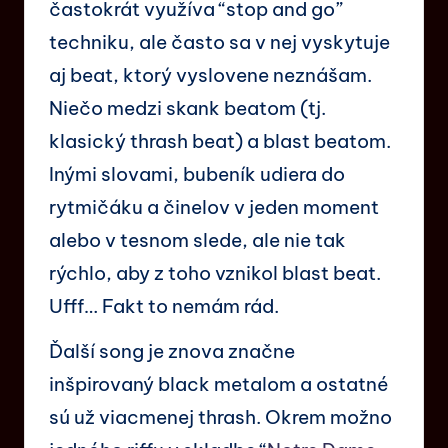
častokrát využíva “stop and go”
techniku, ale často sa v nej vyskytuje
aj beat, ktorý vyslovene neznášam.
Niečo medzi skank beatom (tj.
klasický thrash beat) a blast beatom.
Inými slovami, bubeník udiera do
rytmičáku a činelov v jeden moment
alebo v tesnom slede, ale nie tak
rýchlo, aby z toho vznikol blast beat.
Ufff… Fakt to nemám rád.
Ďalší song je znova značne
inšpirovaný black metalom a ostatné
sú už viacmenej thrash. Okrem možno