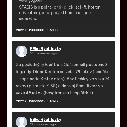
www.gog.com
STASIS is a point-and-click, sci-fi, horror
adventure game played from a unique
isometric
View on Facebook
·
Share
ESko Rýchlovky
10 mesiacov ago
Za posledný týždeň bohužiaľ zomreli postupne 3
legendy. Diane Keaton vo veku 79 rokov (herečka
- napr. séria Krstný otec), Ace Frehley vo veku 74
rokov (gitarista KISS) a dnes aj Sam Rivers vo
veku 48 rokov (basgitarista Limp Bizkit).
View on Facebook
·
Share
ESko Rýchlovky
11 mesiacov ago