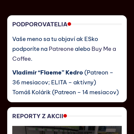
PODPOROVATELIA
Vaše meno sa tu objaví ak ESko
podporíte na
Patreone
alebo
Buy Me a
Coffee
.
Vladimír “Flaeme” Kedro
(Patreon –
36 mesiacov; ELITA – aktívny)
Tomáš Kolárik (Patreon – 14 mesiacov)
REPORTY Z AKCII