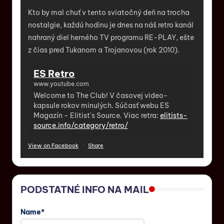
Kto by mal chuť v tento sviatočný deň na trocha
nostalgie, každú hodinu je dnes na náš retro kanál
nahraný diel herného TV programu RE-PLAY, ešte
z čias pred Tukanom a Trojanovou (rok 2010).
ES Retro
www.youtube.com
Welcome to The Club! V časovej video-
kapsule rokov minulých. Súčasť webu ES
Magazín - Elitist's Source. Viac retra:
elitists-
source.info/category/retro/
View on Facebook
·
Share
PODSTATNÉ INFO NA MAIL
Name*