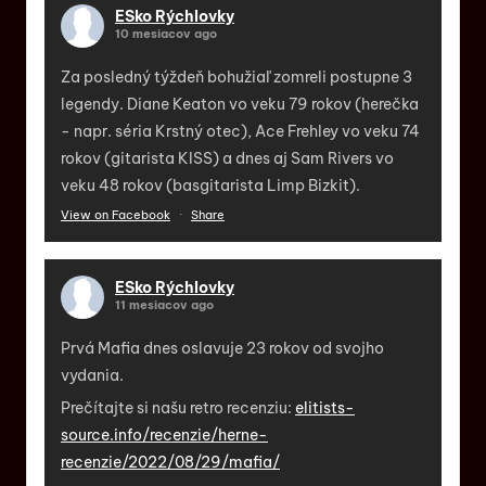
ESko Rýchlovky
10 mesiacov ago
Za posledný týždeň bohužiaľ zomreli postupne 3
legendy. Diane Keaton vo veku 79 rokov (herečka
- napr. séria Krstný otec), Ace Frehley vo veku 74
rokov (gitarista KISS) a dnes aj Sam Rivers vo
veku 48 rokov (basgitarista Limp Bizkit).
View on Facebook
·
Share
ESko Rýchlovky
11 mesiacov ago
Prvá Mafia dnes oslavuje 23 rokov od svojho
vydania.
Prečítajte si našu retro recenziu:
elitists-
source.info/recenzie/herne-
recenzie/2022/08/29/mafia/