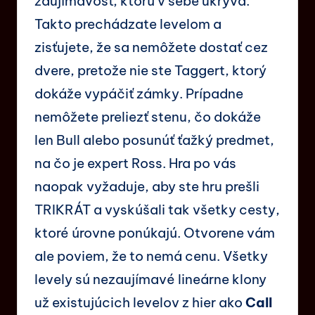
zaujímavosť, ktorú v sebe ukrýva.
Takto prechádzate levelom a
zisťujete, že sa nemôžete dostať cez
dvere, pretože nie ste Taggert, ktorý
dokáže vypáčiť zámky. Prípadne
nemôžete preliezť stenu, čo dokáže
len Bull alebo posunúť ťažký predmet,
na čo je expert Ross. Hra po vás
naopak vyžaduje, aby ste hru prešli
TRIKRÁT a vyskúšali tak všetky cesty,
ktoré úrovne ponúkajú. Otvorene vám
ale poviem, že to nemá cenu. Všetky
levely sú nezaujímavé lineárne klony
už existujúcich levelov z hier ako
Call