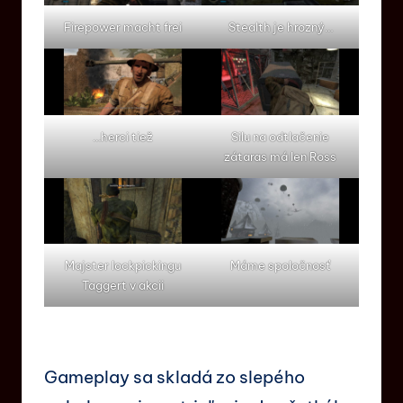
Firepower macht frei
Stealth je hrozný…
…herci tiež
Silu na odtlačenie
zátaras má len Ross
Majster lockpickingu
Máme spoločnosť
Taggert v akcii
Gameplay sa skladá zo slepého