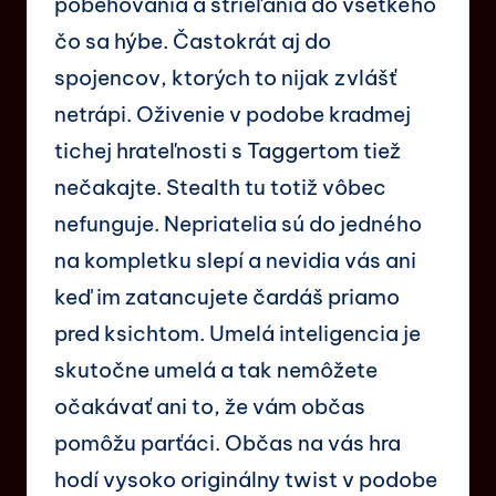
pobehovania a strieľania do všetkého
čo sa hýbe. Častokrát aj do
spojencov, ktorých to nijak zvlášť
netrápi. Oživenie v podobe kradmej
tichej hrateľnosti s Taggertom tiež
nečakajte. Stealth tu totiž vôbec
nefunguje. Nepriatelia sú do jedného
na kompletku slepí a nevidia vás ani
keď im zatancujete čardáš priamo
pred ksichtom. Umelá inteligencia je
skutočne umelá a tak nemôžete
očakávať ani to, že vám občas
pomôžu parťáci. Občas na vás hra
hodí vysoko originálny twist v podobe