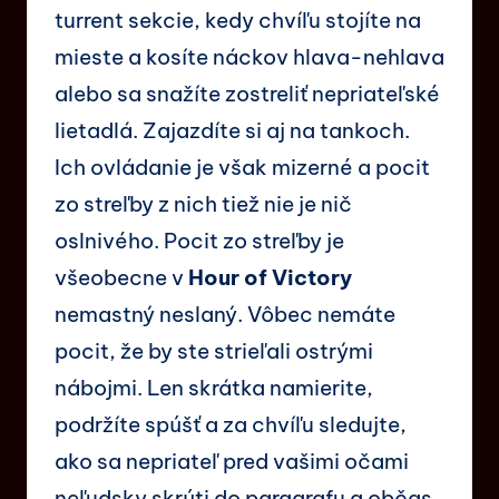
turrent sekcie, kedy chvíľu stojíte na
mieste a kosíte náckov hlava-nehlava
alebo sa snažíte zostreliť nepriateľské
lietadlá. Zajazdíte si aj na tankoch.
Ich ovládanie je však mizerné a pocit
zo streľby z nich tiež nie je nič
oslnivého. Pocit zo streľby je
všeobecne v
Hour of Victory
nemastný neslaný. Vôbec nemáte
pocit, že by ste strieľali ostrými
nábojmi. Len skrátka namierite,
podržíte spúšť a za chvíľu sledujte,
ako sa nepriateľ pred vašimi očami
neľudsky skrúti do paragrafu a občas