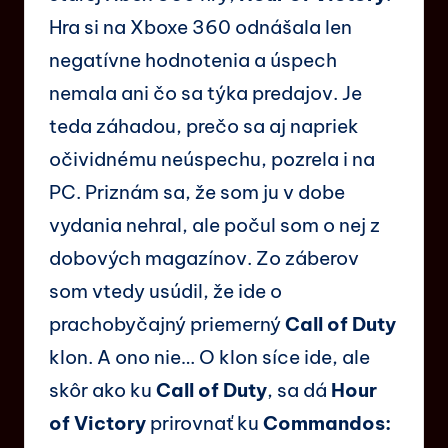
Hra si na Xboxe 360 odnášala len
negatívne hodnotenia a úspech
nemala ani čo sa týka predajov. Je
teda záhadou, prečo sa aj napriek
očividnému neúspechu, pozrela i na
PC. Priznám sa, že som ju v dobe
vydania nehral, ale počul som o nej z
dobových magazínov. Zo záberov
som vtedy usúdil, že ide o
prachobyčajný priemerný
Call of Duty
klon. A ono nie… O klon síce ide, ale
skôr ako ku
Call of Duty
, sa dá
Hour
of Victory
prirovnať ku
Commandos: