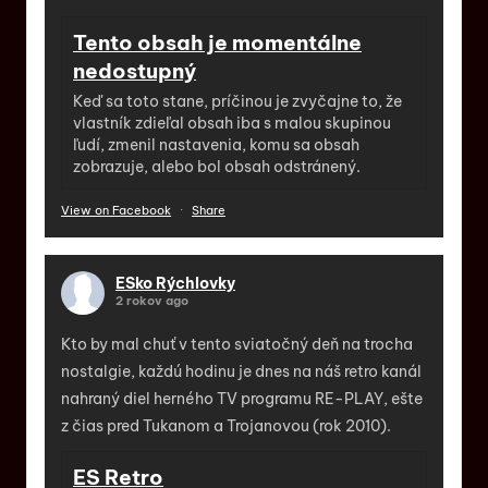
Tento obsah je momentálne
nedostupný
Keď sa toto stane, príčinou je zvyčajne to, že
vlastník zdieľal obsah iba s malou skupinou
ľudí, zmenil nastavenia, komu sa obsah
zobrazuje, alebo bol obsah odstránený.
View on Facebook
·
Share
ESko Rýchlovky
2 rokov ago
Kto by mal chuť v tento sviatočný deň na trocha
nostalgie, každú hodinu je dnes na náš retro kanál
nahraný diel herného TV programu RE-PLAY, ešte
z čias pred Tukanom a Trojanovou (rok 2010).
ES Retro