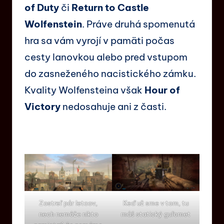
of Duty
či
Return to Castle
Wolfenstein
. Práve druhá spomenutá
hra sa vám vyrojí v pamäti počas
cesty lanovkou alebo pred vstupom
do zasneženého nacistického zámku.
Kvality Wolfensteina však
Hour of
Victory
nedosahuje ani z časti.
Zostreľ pár letcov,
Keď už sme v tom, tu
nech nemôže nikto
máš statický guľomet