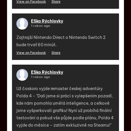
View on Facebook
·
Share
ESko Rýchlovky
1 rokov ago
Zajtrajší Nintendo Direct o Nintendo Switch 2
bude trvať 60 minút.
View on Facebook
·
Share
ESko Rýchlovky
1 rokov ago
Už čoskoro vyjde remaster českej adventúry
Polda 4 - "Dali jsme si práci s vylepšením pozadí,
kde nám pomohla umělá inteligence, a celkově
jsme vyšperkovali grafiku! Nyní už probíhá finální
testování a pokud vše půjde podle plánu, Polda 4
vyjde do měsíce – zatím exkluzivně na Steamu!"