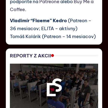
podporíte na
Patreone
alebo
Buy Me a
Coffee
.
Vladimír “Flaeme” Kedro
(Patreon –
36 mesiacov; ELITA – aktívny)
Tomáš Kolárik (Patreon – 14 mesiacov)
REPORTY Z AKCII