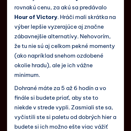
rovnakú cenu, za akú sa predávalo
Hour of Victory
. Hráči mali skrátka na
výber lepšie vyzerajúce aj značne
zábavnejšie alternatívy. Nehovorím,
že tu nie sú aj celkom pekné momenty
(ako napríklad snehom ozdobené
okolie hradu), ale je ich vážne
minimum.
Dohrané máte za 5 až 6 hodín a vo
finále si budete priať, aby ste to
niekde v strede vypli. Zasmiali ste sa,
vyčistili ste si paletu od dobrých hier a
budete si ich možno ešte viac vážiť