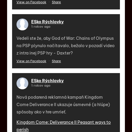
View on Facebook
·
Share
ESko Rýchlovky
1 rokov ago
Vedeli ste že, aby God of War: Chains of Olympus
na PSP plynulo načítavalo, bežalo v pozadí video
z intra inej PSP hry - Daxter?
View on Facebook
·
Share
ESko Rýchlovky
1 rokov ago
Nová podarená reklamná kampaň Kingdom
Come Deliverance II ukazuje úsmevné (a hlúpe)
spôsoby ako v hre umrieť.
Kingdom Come: Deliverance II Peasant ways to
perish