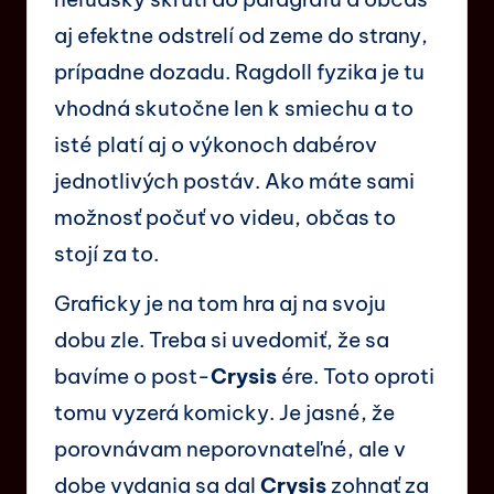
aj efektne odstrelí od zeme do strany,
prípadne dozadu. Ragdoll fyzika je tu
vhodná skutočne len k smiechu a to
isté platí aj o výkonoch dabérov
jednotlivých postáv. Ako máte sami
možnosť počuť vo videu, občas to
stojí za to.
Graficky je na tom hra aj na svoju
dobu zle. Treba si uvedomiť, že sa
bavíme o post-
Crysis
ére. Toto oproti
tomu vyzerá komicky. Je jasné, že
porovnávam neporovnateľné, ale v
dobe vydania sa dal
Crysis
zohnať za