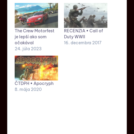
The Crew Motorfest
RECENZIA • Call of
je lepší ako som
Duty WWII
očakával
16. decembra 2017
24. júla 2023
ČTDPH • Apocryph
8. mája 2020