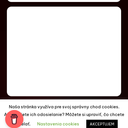
Naša stránka využíva pre svoj správny chod cookies.
Akceptujete ich odosielanie? Môžete si upraviť, čo chcete
Copyright 2026 —
ES Magazín
. All rights reserved.
odosielať.
Nastavenia cookies
Bloghash WordPress Theme
AKCEPTUJEM