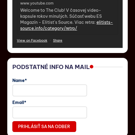
www.youtube.com
Welcome to The Club! V časovej video-
kapsule rokov minulých. Súčasť webu ES
Magazín - Elitist's Source. Viac retra:
elitists-
source.info/category/retro/
View on Facebook
·
Share
PODSTATNÉ INFO NA MAIL
Name*
Email*