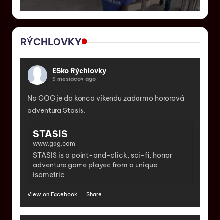
RÝCHLOVKY
ESko Rýchlovky
9 mesiacov ago
Na GOG je do konca víkendu zadarmo hororová
adventura Stasis.
STASIS
www.gog.com
STASIS is a point-and-click, sci-fi, horror
adventure game played from a unique
isometric
View on Facebook
·
Share