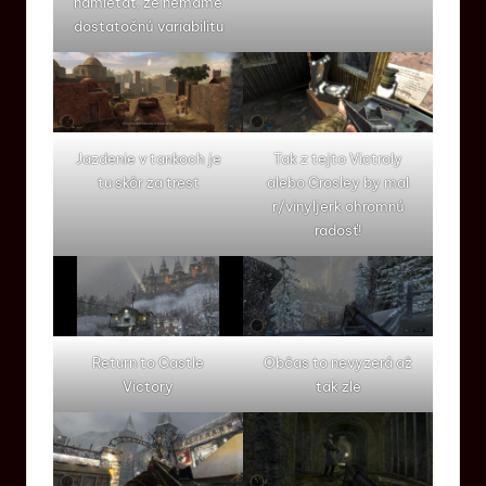
namietať, že nemáme
dostatočnú variabilitu
Jazdenie v tankoch je
Tak z tejto Victroly
tu skôr za trest
alebo Crosley by mal
r/vinyljerk ohromnú
radosť!
Return to Castle
Občas to nevyzerá až
Victory
tak zle