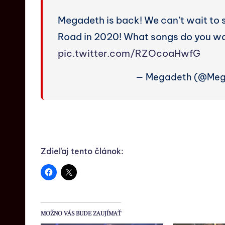
Megadeth is back! We can’t wait to se
Road in 2020! What songs do you wa
pic.twitter.com/RZOcoaHwfG
— Megadeth (@Meg
Zdieľaj tento článok:
MOŽNO VÁS BUDE ZAUJÍMAŤ