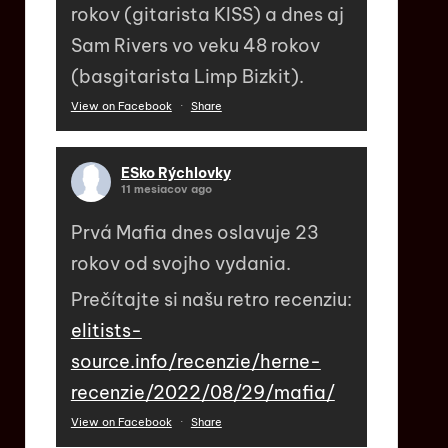
rokov (gitarista KISS) a dnes aj
Sam Rivers vo veku 48 rokov
(basgitarista Limp Bizkit).
View on Facebook
·
Share
ESko Rýchlovky
11 mesiacov ago
Prvá Mafia dnes oslavuje 23
rokov od svojho vydania.
Prečítajte si našu retro recenziu:
elitists-
source.info/recenzie/herne-
recenzie/2022/08/29/mafia/
View on Facebook
·
Share