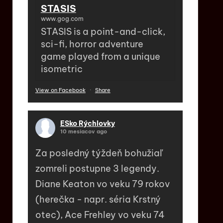
STASIS
www.gog.com
STASIS is a point-and-click,
sci-fi, horror adventure
game played from a unique
isometric
View on Facebook
·
Share
ESko Rýchlovky
10 mesiacov ago
Za posledný týždeň bohužiaľ
zomreli postupne 3 legendy.
Diane Keaton vo veku 79 rokov
(herečka - napr. séria Krstný
otec), Ace Frehley vo veku 74