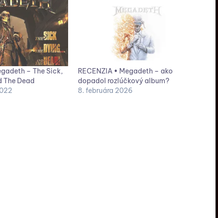
gadeth – The Sick,
RECENZIA • Megadeth – ako
d The Dead
dopadol rozlúčkový album?
2022
8. februára 2026