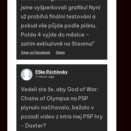
jsme vyšperkovali grafiku! Nyní
už probíhá finální testování a
pokud vše půjde podle plánu,
Polda 4 vyjde do měsíce –
zatím exkluzivně na Steamu!"
View on Facebook
·
Share
ESko Rýchlovky
1 rokov ago
Vedeli ste že, aby God of War:
Chains of Olympus na PSP
plynulo načítavalo, bežalo v
pozadí video z intra inej PSP hry
- Daxter?