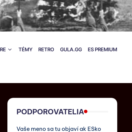
RE
TÉMY
RETRO
GULA.GG
ES PREMIUM
PODPOROVATELIA
Vaše meno sa tu objaví ak ESko