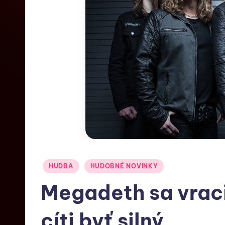
HUDBA
HUDOBNÉ NOVINKY
Megadeth sa vrac
cíti byť silný