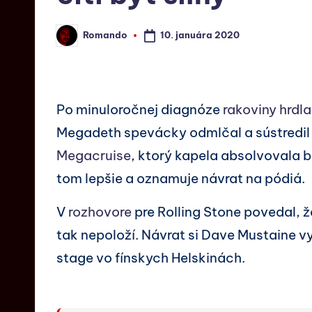
10. januára 2020
Romando
Po minuloročnej diagnóze
rakoviny hrdla
Megadeth spevácky odmlčal a sústredil 
Megacruise
, ktorý kapela absolvovala b
tom lepšie a oznamuje návrat na pódiá.
V
rozhovore
pre Rolling Stone povedal, že
tak nepoloží. Návrat si Dave Mustaine v
stage vo fínskych Helskinách.