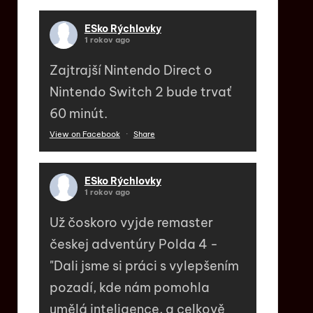
ESko Rýchlovky
1 rokov ago
Zajtrajší Nintendo Direct o
Nintendo Switch 2 bude trvať
60 minút.
View on Facebook
·
Share
ESko Rýchlovky
1 rokov ago
Už čoskoro vyjde remaster
českej adventúry Polda 4 -
"Dali jsme si práci s vylepšením
pozadí, kde nám pomohla
umělá inteligence, a celkově