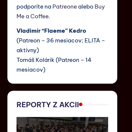
podporíte na
Patreone
alebo
Buy
Me a Coffee
.
Vladimír “Flaeme” Kedro
(Patreon – 36 mesiacov; ELITA –
aktívny)
Tomáš Kolárik (Patreon – 14
mesiacov)
REPORTY Z AKCII