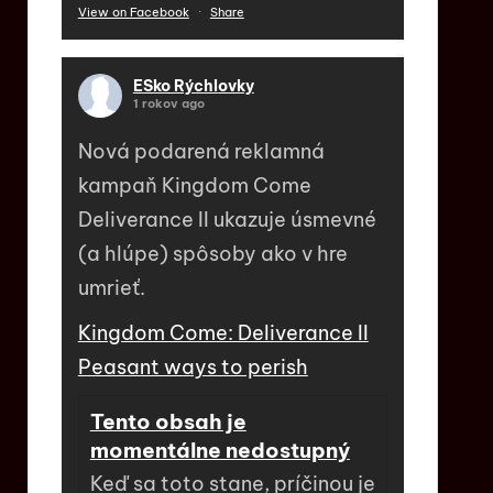
View on Facebook
·
Share
ESko Rýchlovky
1 rokov ago
Nová podarená reklamná
kampaň Kingdom Come
Deliverance II ukazuje úsmevné
(a hlúpe) spôsoby ako v hre
umrieť.
Kingdom Come: Deliverance II
Peasant ways to perish
Tento obsah je
momentálne nedostupný
Keď sa toto stane, príčinou je