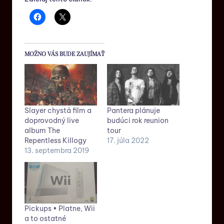
MOŽNO VÁS BUDE ZAUJÍMAŤ
Slayer chystá film a
Pantera plánuje
doprovodný live
budúci rok reunion
album The
tour
Repentless Killogy
17. júla 2022
13. septembra 2019
Pickups • Platne, Wii
a to ostatné