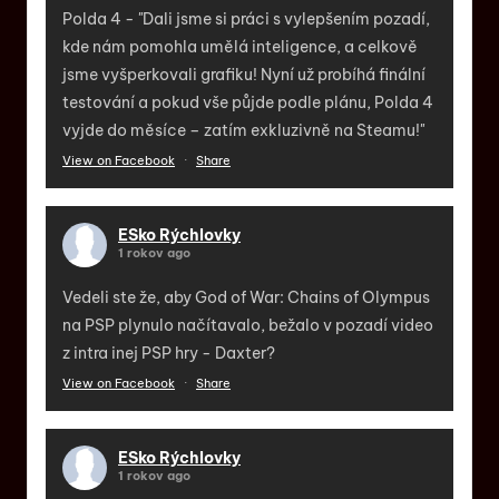
Polda 4 - "Dali jsme si práci s vylepšením pozadí,
kde nám pomohla umělá inteligence, a celkově
jsme vyšperkovali grafiku! Nyní už probíhá finální
testování a pokud vše půjde podle plánu, Polda 4
vyjde do měsíce – zatím exkluzivně na Steamu!"
View on Facebook
·
Share
ESko Rýchlovky
1 rokov ago
Vedeli ste že, aby God of War: Chains of Olympus
na PSP plynulo načítavalo, bežalo v pozadí video
z intra inej PSP hry - Daxter?
View on Facebook
·
Share
ESko Rýchlovky
1 rokov ago