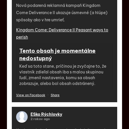
Nová podarená reklamná kampaň Kingdom
Come Deliverance II ukazuje úsmevné (a hlúpe)
spôsoby ako v hre umrieť.
Kingdom Come: Deliverance II Peasant ways to
perish
Tento obsah je momentálne
nedostupný
Keď sa toto stane, príčinou je zvyčajne to, že
vlastník zdieľal obsah iba s malou skupinou
ľudí, zmenil nastavenia, komu sa obsah
zobrazuje, alebo bol obsah odstránený.
View on Facebook
·
Share
ESko Rýchlovky
2 rokov ago