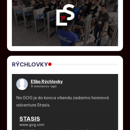
RÝCHLOVKY
ESko Rýchlovky
9 mesiacov ago
Na GOG je do konca víkendu zadarmo hororová
adventura Stasis.
STASIS
www.gog.com