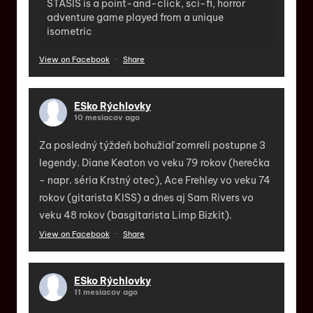
STASIS is a point-and-click, sci-fi, horror
adventure game played from a unique
isometric
View on Facebook
·
Share
ESko Rýchlovky
10 mesiacov ago
Za posledný týždeň bohužiaľ zomreli postupne 3
legendy. Diane Keaton vo veku 79 rokov (herečka
- napr. séria Krstný otec), Ace Frehley vo veku 74
rokov (gitarista KISS) a dnes aj Sam Rivers vo
veku 48 rokov (basgitarista Limp Bizkit).
View on Facebook
·
Share
ESko Rýchlovky
11 mesiacov ago