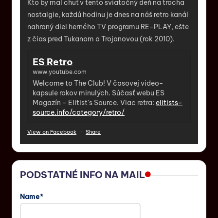
Kto by mal chuť v tento sviatočný deň na trocha
nostalgie, každú hodinu je dnes na náš retro kanál
nahraný diel herného TV programu RE-PLAY, ešte
z čias pred Tukanom a Trojanovou (rok 2010).
ES Retro
www.youtube.com
Welcome to The Club! V časovej video-
kapsule rokov minulých. Súčasť webu ES
Magazín - Elitist's Source. Viac retra:
elitists-
source.info/category/retro/
View on Facebook
·
Share
PODSTATNÉ INFO NA MAIL
Name*