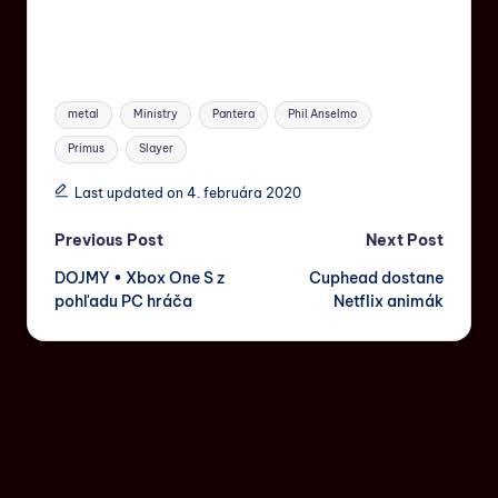
metal
Ministry
Pantera
Phil Anselmo
Primus
Slayer
Last updated on 4. februára 2020
Previous Post
Next Post
DOJMY • Xbox One S z
Cuphead dostane
pohľadu PC hráča
Netflix animák