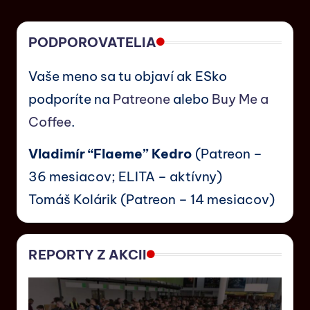
PODPOROVATELIA
Vaše meno sa tu objaví ak ESko
podporíte na
Patreone
alebo
Buy Me a
Coffee
.
Vladimír “Flaeme” Kedro
(Patreon –
36 mesiacov; ELITA – aktívny)
Tomáš Kolárik (Patreon – 14 mesiacov)
REPORTY Z AKCII