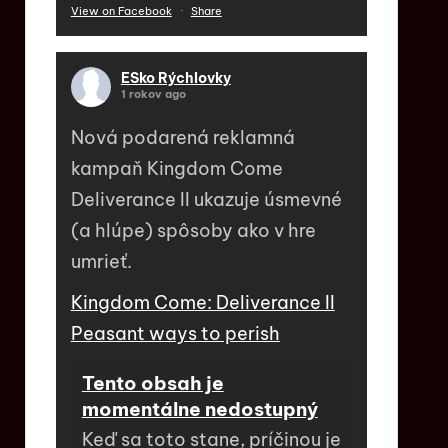
View on Facebook
·
Share
ESko Rýchlovky
1 rokov ago
Nová podarená reklamná
kampaň Kingdom Come
Deliverance II ukazuje úsmevné
(a hlúpe) spôsoby ako v hre
umrieť.
Kingdom Come: Deliverance II
Peasant ways to perish
Tento obsah je
momentálne nedostupný
Keď sa toto stane, príčinou je