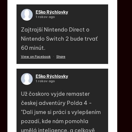
ESko Rýchlovky
1 rokov ago
Zajtrajší Nintendo Direct o
Nintendo Switch 2 bude trvať
60 minút.
View on Facebook
·
Share
ESko Rýchlovky
1 rokov ago
Už čoskoro vyjde remaster
českej adventúry Polda 4 -
"Dali jsme si práci s vylepšením
pozadí, kde nám pomohla
umělá inteligence, a celkově