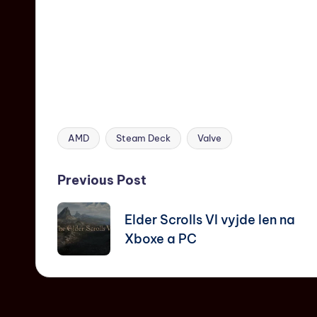
AMD
Steam Deck
Valve
Previous Post
Elder Scrolls VI vyjde len na
Xboxe a PC