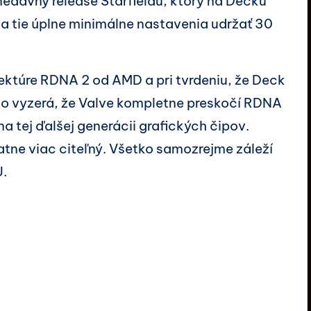
edávny release Starfieldu, ktorý na Decku
na tie úplne minimálne nastavenia udržať 30
ktúre RDNA 2 od AMD a pri tvrdeniu, že Deck
 to vyzerá, že Valve kompletne preskočí RDNA
na tej ďalšej generácii grafických čipov.
tne viac citeľný. Všetko samozrejme záleží
U.