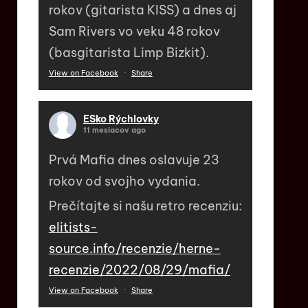
rokov (gitarista KISS) a dnes aj
Sam Rivers vo veku 48 rokov
(basgitarista Limp Bizkit).
View on Facebook
·
Share
ESko Rýchlovky
11 mesiacov ago
Prvá Mafia dnes oslavuje 23
rokov od svojho vydania.
Prečítajte si našu retro recenziu:
elitists-
source.info/recenzie/herne-
recenzie/2022/08/29/mafia/
View on Facebook
·
Share