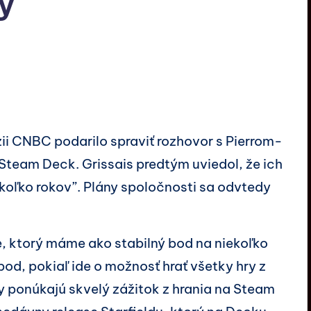
ky
ii CNBC podarilo spraviť rozhovor s Pierrom-
Steam Deck. Grissais predtým uviedol, že ich
koľko rokov”. Plány spoločnosti sa odvtedy
 ktorý máme ako stabilný bod na niekoľko
bod, pokiaľ ide o možnosť hrať všetky hry z
uly ponúkajú skvelý zážitok z hrania na Steam