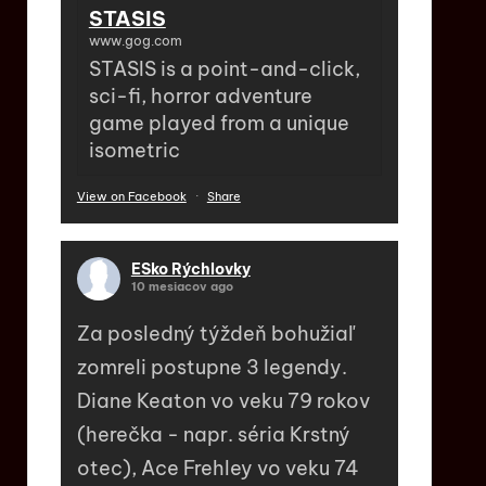
STASIS
www.gog.com
STASIS is a point-and-click,
sci-fi, horror adventure
game played from a unique
isometric
View on Facebook
·
Share
ESko Rýchlovky
10 mesiacov ago
Za posledný týždeň bohužiaľ
zomreli postupne 3 legendy.
Diane Keaton vo veku 79 rokov
(herečka - napr. séria Krstný
otec), Ace Frehley vo veku 74