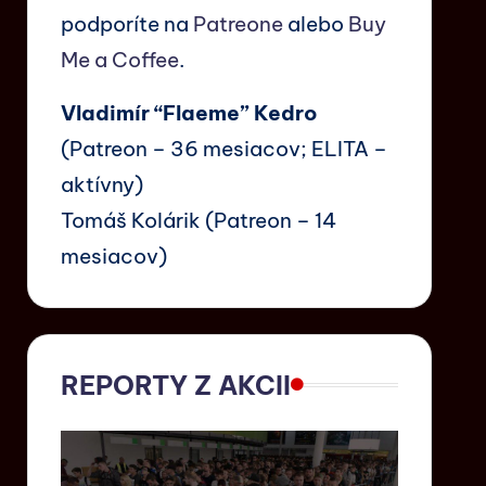
podporíte na
Patreone
alebo
Buy
Me a Coffee
.
Vladimír “Flaeme” Kedro
(Patreon – 36 mesiacov; ELITA –
aktívny)
Tomáš Kolárik (Patreon – 14
mesiacov)
REPORTY Z AKCII