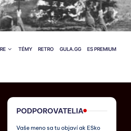
RE
TÉMY
RETRO
GULA.GG
ES PREMIUM
PODPOROVATELIA
Vaše meno sa tu objaví ak ESko