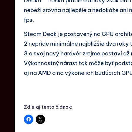
Decku.” Trošku problematický však bol n
nebeží zrovna najlepšie a nedokáže ani 
fps.
Steam Deck je postavený na GPU archite
2 nepríde minimálne najbližšie dva roky
3 a svoj nový hardvér zrejme postaví až 
Výkonnostný nárast tak môže byť podsta
aj na AMD a na výkone ich budúcich GP
Zdieľaj tento článok: