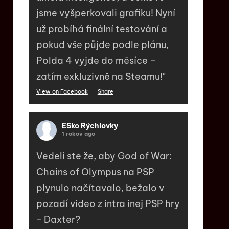
jsme vyšperkovali grafiku! Nyní
už probíhá finální testování a
pokud vše půjde podle plánu,
Polda 4 vyjde do měsíce –
zatím exkluzivně na Steamu!"
View on Facebook
·
Share
ESko Rýchlovky
1 rokov ago
Vedeli ste že, aby God of War:
Chains of Olympus na PSP
plynulo načítavalo, bežalo v
pozadí video z intra inej PSP hry
- Daxter?