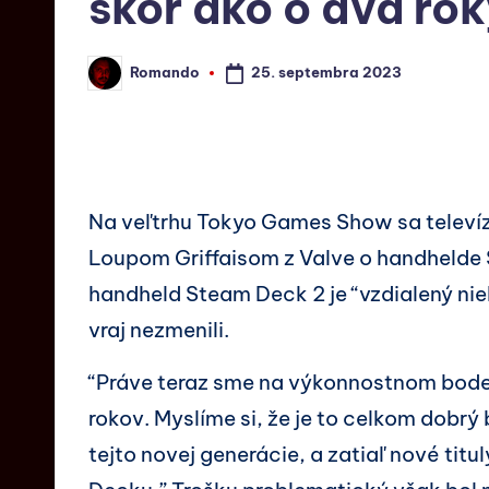
skôr ako o dva ro
25. septembra 2023
Romando
Na veľtrhu Tokyo Games Show sa televíz
Loupom Griffaisom z Valve o handhelde 
handheld Steam Deck 2 je “vzdialený nie
vraj nezmenili.
“Práve teraz sme na výkonnostnom bode,
rokov. Myslíme si, že je to celkom dobrý 
tejto novej generácie, a zatiaľ nové tit