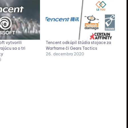
ft vytvorili
Tencent odkúpil štúdia stojace za
ajúcu sa o tri
Warframe či Gears Tactics
ky
26. decembra 2020
5