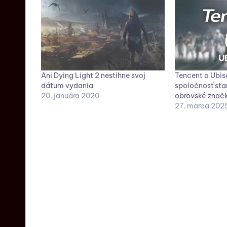
Ani Dying Light 2 nestihne svoj
Tencent a Ubiso
dátum vydania
spoločnosť star
20. januára 2020
obrovské znač
27. marca 202