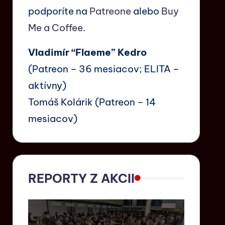
podporíte na
Patreone
alebo
Buy
Me a Coffee
.
Vladimír “Flaeme” Kedro
(Patreon – 36 mesiacov; ELITA –
aktívny)
Tomáš Kolárik (Patreon – 14
mesiacov)
REPORTY Z AKCII