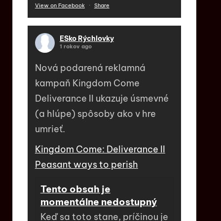
View on Facebook
·
Share
ESko Rýchlovky
1 rokov ago
Nová podarená reklamná
kampaň Kingdom Come
Deliverance II ukazuje úsmevné
(a hlúpe) spôsoby ako v hre
umrieť.
Kingdom Come: Deliverance II
Peasant ways to perish
Tento obsah je
momentálne nedostupný
Keď sa toto stane, príčinou je