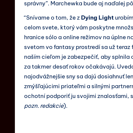
správny”. Marchewka bude aj naďalej pôs
“Snívame o tom, že z
Dying Light
urobím
celom svete, ktorý vám poskytne množs
hranice sólo a online režimov na úplne
svetom vo fantasy prostredí sa už tera
naším cieľom je zabezpečiť, aby splnila 
za takmer desať rokov očakávajú. Uvedomi
najodvážnejšie sny sa dajú dosiahnuť len
zmýšľajúcimi priateľmi a silnými partnerm
ochotní podporiť ju svojimi znalosťami,
pozn. redakcie
).