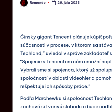
26. júla 2023
Romando
Čínsky gigant Tencent plánuje kúpiť poľ
súčasnosti v procese, v ktorom sa stá
Techland,” uviedol v správe zakladateľ
“Spojenie s Tencentom nám umožní naplno
Vybrali sme si spojenca, ktorý už spolu
spoločností v oblasti videohier a pomoh
rešpektuje ich spôsoby práce.”
Podľa Marchewku si spoločnosť Techland
zachová si tvorivú slobodu a bude naďa