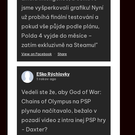
jsme vyšperkovali grafiku! Nyní
už probíhá finální testování a
pokud vše půjde podle plánu,
Polda 4 vyjde do měsíce –
zatím exkluzivně na Steamu!"
View on Facebook
·
Share
ESko Rýchlovky
1 rokov ago
Vedeli ste že, aby God of War:
Chains of Olympus na PSP
plynulo načítavalo, bežalo v
pozadí video z intra inej PSP hry
- Daxter?