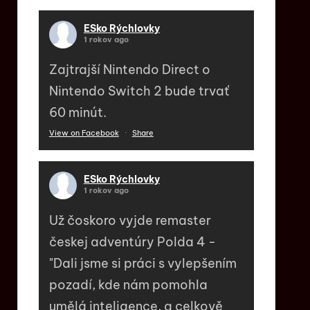
ESko Rýchlovky
1 rokov ago
Zajtrajší Nintendo Direct o
Nintendo Switch 2 bude trvať
60 minút.
View on Facebook
·
Share
ESko Rýchlovky
1 rokov ago
Už čoskoro vyjde remaster
českej adventúry Polda 4 -
"Dali jsme si práci s vylepšením
pozadí, kde nám pomohla
umělá inteligence, a celkově