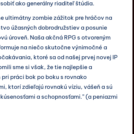
obiť ako generálny riaditeľ štúdia.
e ultimátny zombie zážitok pre hráčov na
tvo úžasných dobrodružstiev a posunie
 novú úroveň. Naša akčná RPG s otvoreným
z formuje na niečo skutočne výnimočné a
očakávania, ktoré sa od našej prvej novej IP
li sme si však, že tie najlepšie a
 pri práci bok po boku s rovnako
i, ktorí zdieľajú rovnakú víziu, vášeň a sú
 skúsenosťami a schopnosťami.” (a peniazmi