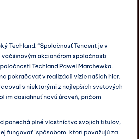
ský Techland. “Spoločnosť Tencent je v
va väčšinovým akcionárom spoločnosti
 spoločnosti Techland Pawel Marchewka.
 pokračovať v realizácii vízie našich hier.
pracoval s niektorými z najlepších svetových
ol im dosiahnuť novú úroveň, pričom
 ponechá plné vlastníctvo svojich titulov,
lej fungovať “spôsobom, ktorí považujú za