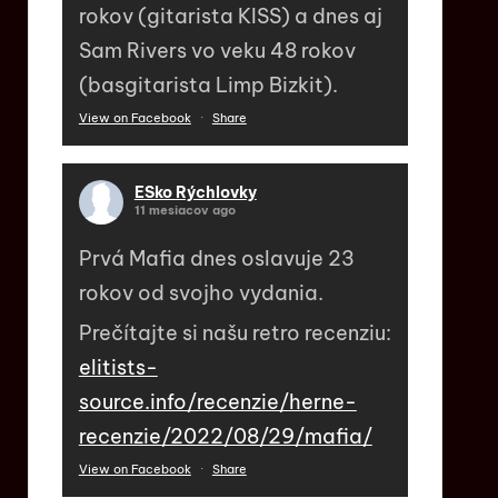
rokov (gitarista KISS) a dnes aj
Sam Rivers vo veku 48 rokov
(basgitarista Limp Bizkit).
View on Facebook
·
Share
ESko Rýchlovky
11 mesiacov ago
Prvá Mafia dnes oslavuje 23
rokov od svojho vydania.
Prečítajte si našu retro recenziu:
elitists-
source.info/recenzie/herne-
recenzie/2022/08/29/mafia/
View on Facebook
·
Share