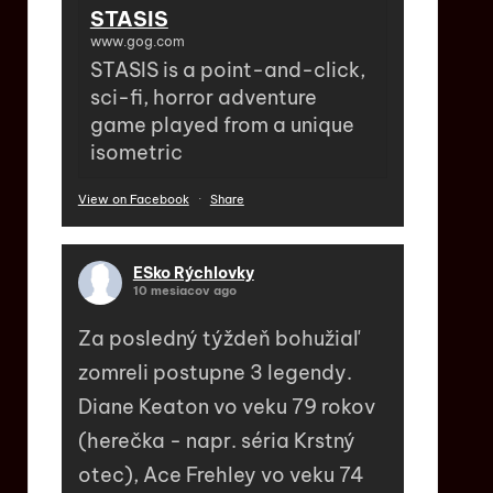
STASIS
www.gog.com
STASIS is a point-and-click,
sci-fi, horror adventure
game played from a unique
isometric
View on Facebook
·
Share
ESko Rýchlovky
10 mesiacov ago
Za posledný týždeň bohužiaľ
zomreli postupne 3 legendy.
Diane Keaton vo veku 79 rokov
(herečka - napr. séria Krstný
otec), Ace Frehley vo veku 74