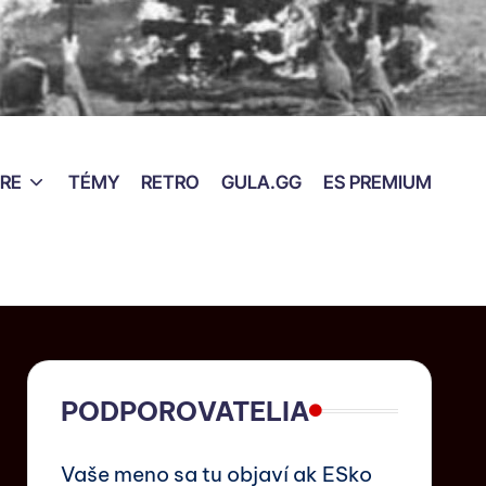
RE
TÉMY
RETRO
GULA.GG
ES PREMIUM
PODPOROVATELIA
Vaše meno sa tu objaví ak ESko