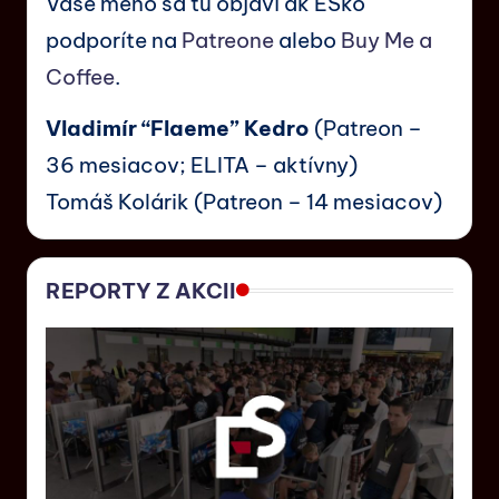
Vaše meno sa tu objaví ak ESko
podporíte na
Patreone
alebo
Buy Me a
Coffee
.
Vladimír “Flaeme” Kedro
(Patreon –
36 mesiacov; ELITA – aktívny)
Tomáš Kolárik (Patreon – 14 mesiacov)
REPORTY Z AKCII