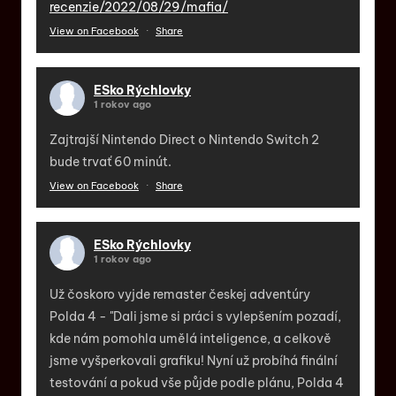
recenzie/2022/08/29/mafia/
View on Facebook
·
Share
ESko Rýchlovky
1 rokov ago
Zajtrajší Nintendo Direct o Nintendo Switch 2
bude trvať 60 minút.
View on Facebook
·
Share
ESko Rýchlovky
1 rokov ago
Už čoskoro vyjde remaster českej adventúry
Polda 4 - "Dali jsme si práci s vylepšením pozadí,
kde nám pomohla umělá inteligence, a celkově
jsme vyšperkovali grafiku! Nyní už probíhá finální
testování a pokud vše půjde podle plánu, Polda 4