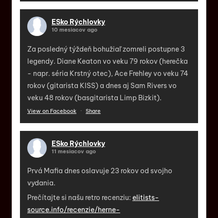
ESko Rýchlovky
10 mesiacov ago
Za posledný týždeň bohužiaľ zomreli postupne 3
legendy. Diane Keaton vo veku 79 rokov (herečka
- napr. séria Krstný otec), Ace Frehley vo veku 74
rokov (gitarista KISS) a dnes aj Sam Rivers vo
veku 48 rokov (basgitarista Limp Bizkit).
View on Facebook
·
Share
ESko Rýchlovky
11 mesiacov ago
Prvá Mafia dnes oslavuje 23 rokov od svojho
vydania.
Prečítajte si našu retro recenziu:
elitists-
source.info/recenzie/herne-