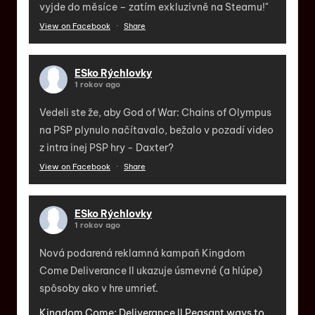
vyjde do měsíce – zatím exkluzivně na Steamu!"
View on Facebook
·
Share
ESko Rýchlovky
1 rokov ago
Vedeli ste že, aby God of War: Chains of Olympus
na PSP plynulo načítavalo, bežalo v pozadí video
z intra inej PSP hry - Daxter?
View on Facebook
·
Share
ESko Rýchlovky
1 rokov ago
Nová podarená reklamná kampaň Kingdom
Come Deliverance II ukazuje úsmevné (a hlúpe)
spôsoby ako v hre umrieť.
Kingdom Come: Deliverance II Peasant ways to