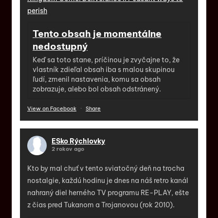
perish
Tento obsah je momentálne
nedostupný
Keď sa toto stane, príčinou je zvyčajne to, že
vlastník zdieľal obsah iba s malou skupinou
ľudí, zmenil nastavenia, komu sa obsah
zobrazuje, alebo bol obsah odstránený.
View on Facebook
·
Share
ESko Rýchlovky
2 rokov ago
Kto by mal chuť v tento sviatočný deň na trocha
nostalgie, každú hodinu je dnes na náš retro kanál
nahraný diel herného TV programu RE-PLAY, ešte
z čias pred Tukanom a Trojanovou (rok 2010).