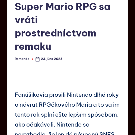
Super Mario RPG sa
vráti
prostredníctvom
remaku
Romando
23. júna 2023
Fanúšikovia prosili Nintendo dlhé roky
o návrat RPGčkového Maria a to sa im
tento rok splní ešte lepším spôsobom,
ako očakávali. Nintendo sa
nerozhodlo, že len dá pôvodnú SNES