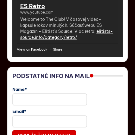
ES Retro
www.youtube.com
Welcome to The Club! V časovej video-
kapsule rokov minulých. Súčasť webu ES
Magazín - Elitist's Source. Viac retra:
elitists-
source.info/category/retro/
View on Facebook
·
Share
PODSTATNÉ INFO NA MAIL
Name*
Email*