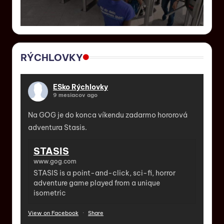
RÝCHLOVKY
ESko Rýchlovky
9 mesiacov ago
Na GOG je do konca víkendu zadarmo hororová
adventura Stasis.
STASIS
www.gog.com
STASIS is a point-and-click, sci-fi, horror
adventure game played from a unique
isometric
View on Facebook
·
Share