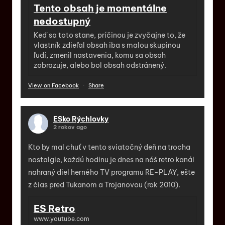
Tento obsah je momentálne
nedostupný
Keď sa toto stane, príčinou je zvyčajne to, že
vlastník zdieľal obsah iba s malou skupinou
ľudí, zmenil nastavenia, komu sa obsah
zobrazuje, alebo bol obsah odstránený.
View on Facebook
·
Share
ESko Rýchlovky
2 rokov ago
Kto by mal chuť v tento sviatočný deň na trocha
nostalgie, každú hodinu je dnes na náš retro kanál
nahraný diel herného TV programu RE-PLAY, ešte
z čias pred Tukanom a Trojanovou (rok 2010).
ES Retro
www.youtube.com