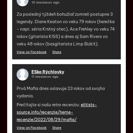
10 mesiacov ago
Za posledný týždeň bohužiaľ zomreli postupne 3
legendy. Diane Keaton vo veku 79 rokov (herečka
- napr. séria Krstný otec), Ace Frehley vo veku 74
rokov (gitarista KISS) a dnes aj Sam Rivers vo
veku 48 rokov (basgitarista Limp Bizkit).
View on Facebook
·
Share
ESko Rýchlovky
11 mesiacov ago
Prvá Mafia dnes oslavuje 23 rokov od svojho
vydania.
Prečítajte si našu retro recenziu:
elitists-
source.info/recenzie/herne-
recenzie/2022/08/29/mafia/
View on Facebook
·
Share