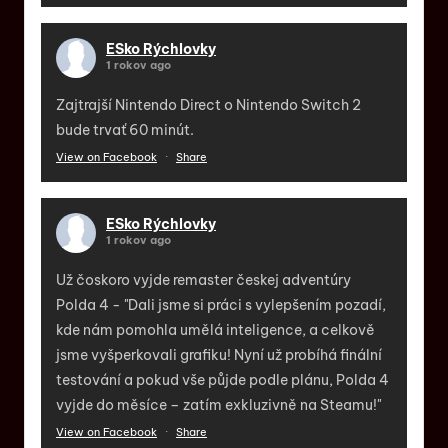
ESko Rýchlovky
1 rokov ago
Zajtrajší Nintendo Direct o Nintendo Switch 2
bude trvať 60 minút.
View on Facebook
·
Share
ESko Rýchlovky
1 rokov ago
Už čoskoro vyjde remaster českej adventúry
Polda 4 - "Dali jsme si práci s vylepšením pozadí,
kde nám pomohla umělá inteligence, a celkově
jsme vyšperkovali grafiku! Nyní už probíhá finální
testování a pokud vše půjde podle plánu, Polda 4
vyjde do měsíce – zatím exkluzivně na Steamu!"
View on Facebook
·
Share