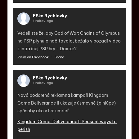
ESko Rýchlovky
1 rokov ago
Vedeli ste že, aby God of War: Chains of Olympus
na PSP plynulo načítavalo, bežalo v pozadí video
z intra inej PSP hry - Daxter?
View on Facebook
·
Share
ESko Rýchlovky
1 rokov ago
Nová podarená reklamná kampaň Kingdom
Come Deliverance II ukazuje úsmevné (a hlúpe)
spôsoby ako v hre umrieť.
Kingdom Come: Deliverance II Peasant ways to
perish