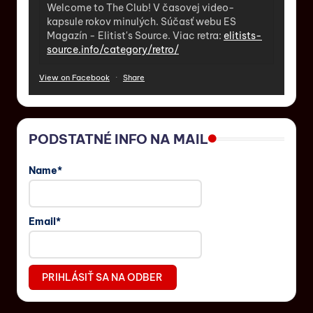
Welcome to The Club! V časovej video-
kapsule rokov minulých. Súčasť webu ES
Magazín - Elitist's Source. Viac retra:
elitists-
source.info/category/retro/
View on Facebook
·
Share
PODSTATNÉ INFO NA MAIL
Name*
Email*