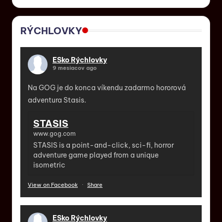
RÝCHLOVKY
ESko Rýchlovky
9 mesiacov ago
Na GOG je do konca víkendu zadarmo hororová
adventura Stasis.
STASIS
www.gog.com
STASIS is a point-and-click, sci-fi, horror
adventure game played from a unique
isometric
View on Facebook
·
Share
ESko Rýchlovky