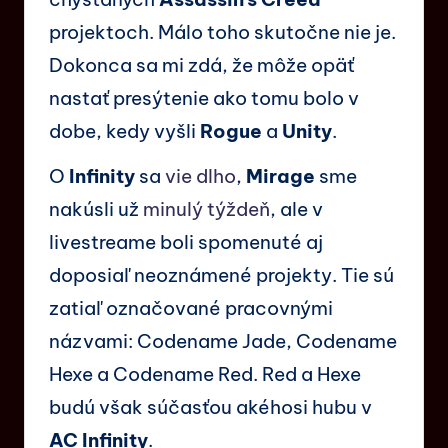
projektoch. Málo toho skutočne nie je.
Dokonca sa mi zdá, že môže opäť
nastať presýtenie ako tomu bolo v
dobe, kedy vyšli
Rogue
a
Unity
.
O
Infinity
sa
vie dlho
,
Mirage
sme
nakúsli už
minulý týždeň
, ale v
livestreame boli spomenuté aj
doposiaľ neoznámené projekty. Tie sú
zatiaľ označované pracovnými
názvami: Codename Jade, Codename
Hexe a Codename Red. Red a Hexe
budú však súčasťou akéhosi hubu v
AC Infinity
.