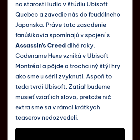
na starosti ľudia v štúdiu Ubisoft
Quebec a zavedie nás do feudálneho
Japonska. Práve toto zasadenie
fanúšikovia spomínajú v spojení s
Assassin’s Creed
dlhé roky.
Codename Hexe vzniká v Ubisoft
Montréal a pôjde o trocha iný štýl hry
ako sme u sérii zvyknutí. Aspoň to
teda tvrdí Ubisoft. Zatiaľ budeme
musieť vziať ich slovo, pretože nič
extra sme sa v rámci krátkych
teaserov nedozvedeli.