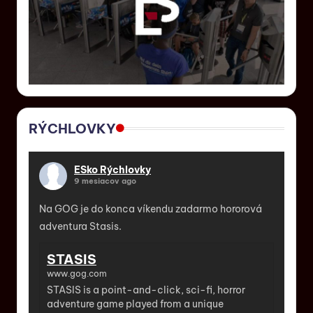
RÝCHLOVKY
ESko Rýchlovky
9 mesiacov ago
Na GOG je do konca víkendu zadarmo hororová
adventura Stasis.
STASIS
www.gog.com
STASIS is a point-and-click, sci-fi, horror
adventure game played from a unique