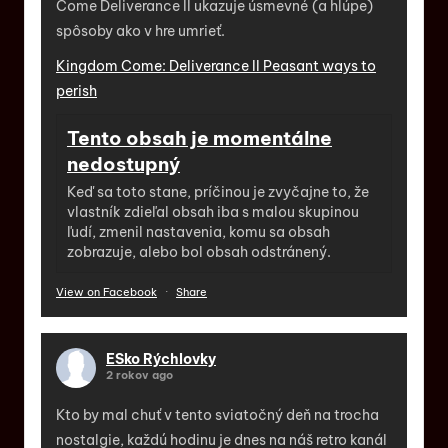
Come Deliverance II ukazuje úsmevné (a hlúpe)
spôsoby ako v hre umrieť.
Kingdom Come: Deliverance II Peasant ways to
perish
Tento obsah je momentálne
nedostupný
Keď sa toto stane, príčinou je zvyčajne to, že
vlastník zdieľal obsah iba s malou skupinou
ľudí, zmenil nastavenia, komu sa obsah
zobrazuje, alebo bol obsah odstránený.
View on Facebook
·
Share
ESko Rýchlovky
2 rokov ago
Kto by mal chuť v tento sviatočný deň na trocha
nostalgie, každú hodinu je dnes na náš retro kanál