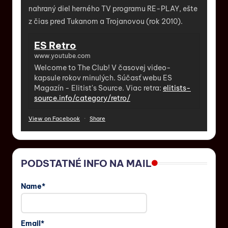
nahraný diel herného TV programu RE-PLAY, ešte
z čias pred Tukanom a Trojanovou (rok 2010).
ES Retro
www.youtube.com
Welcome to The Club! V časovej video-
kapsule rokov minulých. Súčasť webu ES
Magazín - Elitist's Source. Viac retra:
elitists-
source.info/category/retro/
View on Facebook
·
Share
PODSTATNÉ INFO NA MAIL
Name*
Email*