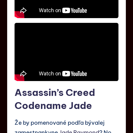
Assassin’s Creed
Codename Jade
Že by pomenované podľa bývalej
zamestnankyne
Jade Raymond
? No,