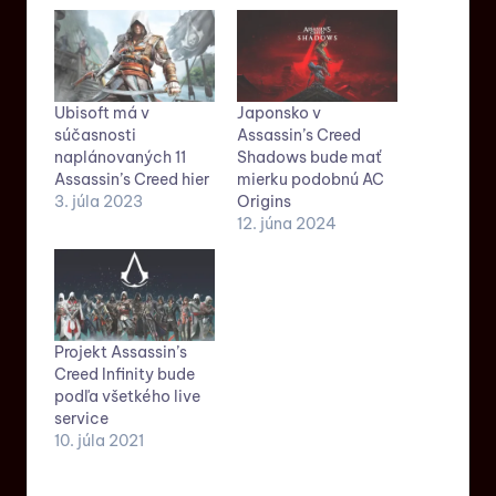
Ubisoft má v
Japonsko v
súčasnosti
Assassin’s Creed
naplánovaných 11
Shadows bude mať
Assassin’s Creed hier
mierku podobnú AC
3. júla 2023
Origins
12. júna 2024
Projekt Assassin’s
Creed Infinity bude
podľa všetkého live
service
10. júla 2021