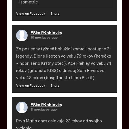
isometric
View on Facebook
·
Share
ESko Rýchlovky
10 mesiacov ago
Za posledný týždeň bohužiaľ zomreli postupne 3
legendy. Diane Keaton vo veku 79 rokov (herečka
- napr. séria Krstný otec), Ace Frehley vo veku 74
rokov (gitarista KISS) a dnes aj Sam Rivers vo
veku 48 rokov (basgitarista Limp Bizkit).
View on Facebook
·
Share
ESko Rýchlovky
11 mesiacov ago
Prvá Mafia dnes oslavuje 23 rokov od svojho
vydania.