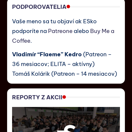
PODPOROVATELIA
Vaše meno sa tu objaví ak ESko
podporíte na
Patreone
alebo
Buy Me a
Coffee
.
Vladimír “Flaeme” Kedro
(Patreon –
36 mesiacov; ELITA – aktívny)
Tomáš Kolárik (Patreon – 14 mesiacov)
REPORTY Z AKCII