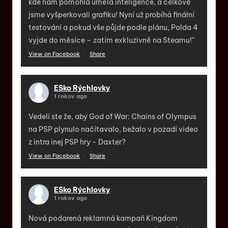
kde nám pomohla umělá inteligence, a celkově
jsme vyšperkovali grafiku! Nyní už probíhá finální
testování a pokud vše půjde podle plánu, Polda 4
vyjde do měsíce – zatím exkluzivně na Steamu!"
View on Facebook
·
Share
ESko Rýchlovky
1 rokov ago
Vedeli ste že, aby God of War: Chains of Olympus
na PSP plynulo načítavalo, bežalo v pozadí video
z intra inej PSP hry - Daxter?
View on Facebook
·
Share
ESko Rýchlovky
1 rokov ago
Nová podarená reklamná kampaň Kingdom