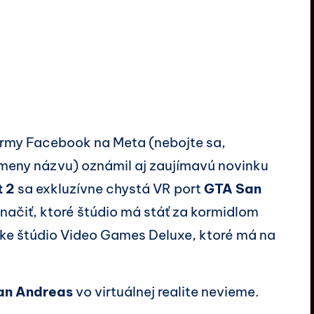
rmy Facebook na Meta (nebojte sa,
eny názvu) oznámil aj zaujímavú novinku
t 2
sa exkluzívne chystá VR port
GTA San
značiť, ktoré štúdio má stáť za kormidlom
ske štúdio Video Games Deluxe, ktoré má na
San Andreas
vo virtuálnej realite nevieme.