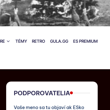
RE
TÉMY
RETRO
GULA.GG
ES PREMIUM
PODPOROVATELIA
Vaše meno sa tu objaví ak ESko