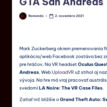
GTA San Andreas
2. novembra 2021
Romando
Mark Zuckerberg okrem premenovania fi
aplikácia/web Facebook zostáva bez zm
pre hráčov. Na VR headset
Oculus Ques
Andreas
. Web
UploadVR
už stihol aj na
vývoja. Na hre má vraj pracovať austrál
svedomí
LA Noire: The VR Case Files
.
Zatiaľ nič bližšie o
Grand Theft Auto: 