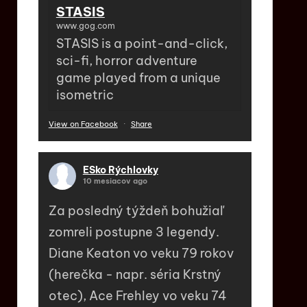
STASIS
www.gog.com
STASIS is a point-and-click,
sci-fi, horror adventure
game played from a unique
isometric
View on Facebook
·
Share
ESko Rýchlovky
10 mesiacov ago
Za posledný týždeň bohužiaľ
zomreli postupne 3 legendy.
Diane Keaton vo veku 79 rokov
(herečka - napr. séria Krstný
otec), Ace Frehley vo veku 74