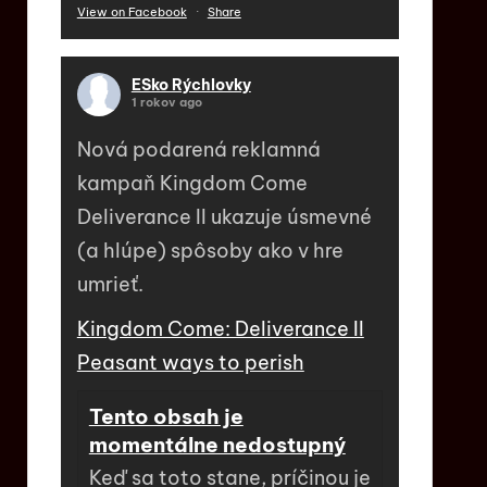
View on Facebook
·
Share
ESko Rýchlovky
1 rokov ago
Nová podarená reklamná
kampaň Kingdom Come
Deliverance II ukazuje úsmevné
(a hlúpe) spôsoby ako v hre
umrieť.
Kingdom Come: Deliverance II
Peasant ways to perish
Tento obsah je
momentálne nedostupný
Keď sa toto stane, príčinou je