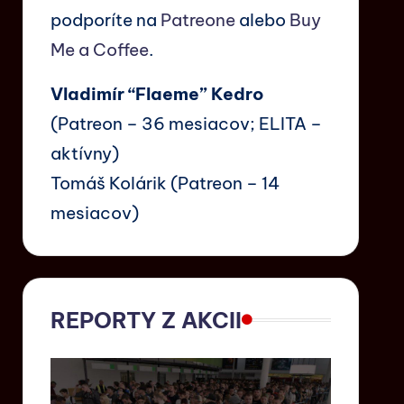
podporíte na
Patreone
alebo
Buy
Me a Coffee
.
Vladimír “Flaeme” Kedro
(Patreon – 36 mesiacov; ELITA –
aktívny)
Tomáš Kolárik (Patreon – 14
mesiacov)
REPORTY Z AKCII