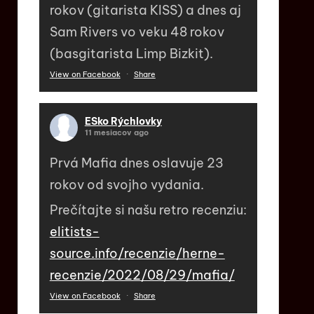
rokov (gitarista KISS) a dnes aj
Sam Rivers vo veku 48 rokov
(basgitarista Limp Bizkit).
View on Facebook
·
Share
ESko Rýchlovky
11 mesiacov ago
Prvá Mafia dnes oslavuje 23
rokov od svojho vydania.
Prečítajte si našu retro recenziu:
elitists-
source.info/recenzie/herne-
recenzie/2022/08/29/mafia/
View on Facebook
·
Share