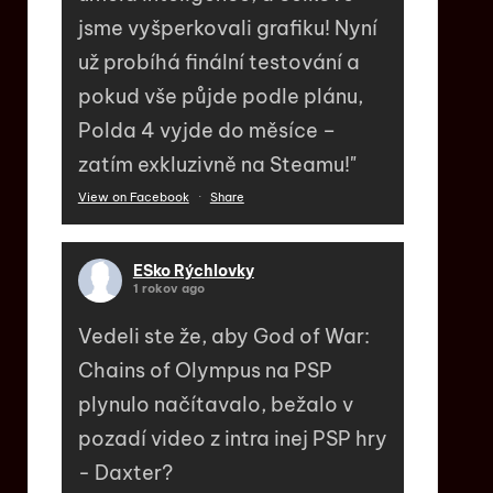
jsme vyšperkovali grafiku! Nyní
už probíhá finální testování a
pokud vše půjde podle plánu,
Polda 4 vyjde do měsíce –
zatím exkluzivně na Steamu!"
View on Facebook
·
Share
ESko Rýchlovky
1 rokov ago
Vedeli ste že, aby God of War:
Chains of Olympus na PSP
plynulo načítavalo, bežalo v
pozadí video z intra inej PSP hry
- Daxter?