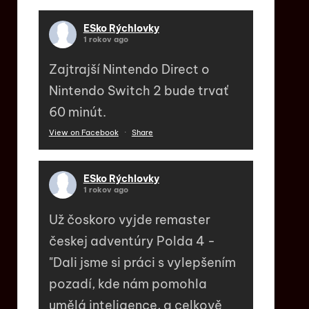
ESko Rýchlovky
1 rokov ago
Zajtrajší Nintendo Direct o
Nintendo Switch 2 bude trvať
60 minút.
View on Facebook
·
Share
ESko Rýchlovky
1 rokov ago
Už čoskoro vyjde remaster
českej adventúry Polda 4 -
"Dali jsme si práci s vylepšením
pozadí, kde nám pomohla
umělá inteligence, a celkově