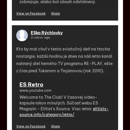
zobrazuje, alebo bol obsah odstránený.
View on Facebook
·
Share
ESko Rýchlovky
2 rokov ago
Kto by mal chuť v tento sviatočný deň na trocha
nostalgie, každú hodinu je dnes na náš retro kanál
nahraný diel herného TV programu RE-PLAY, ešte
z čias pred Tukanom a Trojanovou (rok 2010).
ES Retro
www.youtube.com
Welcome to The Club! V časovej video-
kapsule rokov minulých. Súčasť webu ES
Magazín - Elitist's Source. Viac retra:
elitists-
source.info/category/retro/
View on Facebook
·
Share