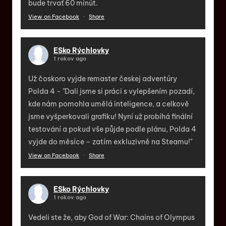
bude trvať 60 minút.
View on Facebook
·
Share
ESko Rýchlovky
1 rokov ago
Už čoskoro vyjde remaster českej adventúry
Polda 4 - "Dali jsme si práci s vylepšením pozadí,
kde nám pomohla umělá inteligence, a celkově
jsme vyšperkovali grafiku! Nyní už probíhá finální
testování a pokud vše půjde podle plánu, Polda 4
vyjde do měsíce – zatím exkluzivně na Steamu!"
View on Facebook
·
Share
ESko Rýchlovky
1 rokov ago
Vedeli ste že, aby God of War: Chains of Olympus