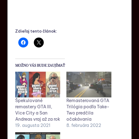
Zdieľaj tento článok:
MOŽNO VÁS BUDE ZAUJÍMAŤ
Špekulované
Remasterovaná GTA
remastery GTA III,
Trilógia podľa Take-
Vice City a San
Two predčila
Andreas vraj až za rok
očakávania
19. augusta 2021
8. februára 2022