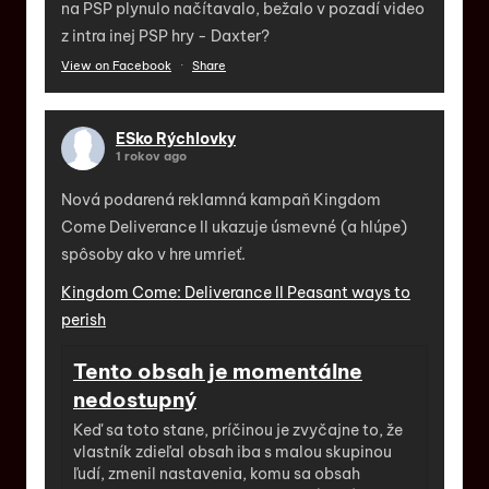
na PSP plynulo načítavalo, bežalo v pozadí video
z intra inej PSP hry - Daxter?
View on Facebook
·
Share
ESko Rýchlovky
1 rokov ago
Nová podarená reklamná kampaň Kingdom
Come Deliverance II ukazuje úsmevné (a hlúpe)
spôsoby ako v hre umrieť.
Kingdom Come: Deliverance II Peasant ways to
perish
Tento obsah je momentálne
nedostupný
Keď sa toto stane, príčinou je zvyčajne to, že
vlastník zdieľal obsah iba s malou skupinou
ľudí, zmenil nastavenia, komu sa obsah