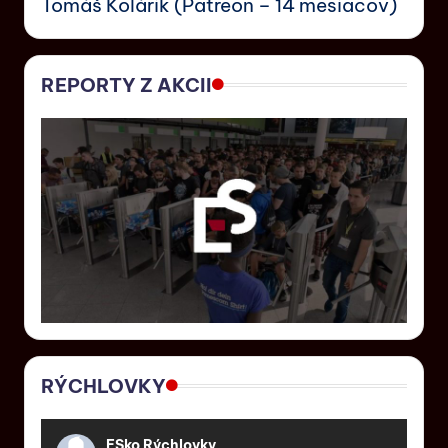
Tomáš Kolárik (Patreon – 14 mesiacov)
REPORTY Z AKCII
RÝCHLOVKY
ESko Rýchlovky