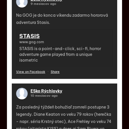
9 mesiacov ago
Na GOG je do konca víkendu zadarmo hororová
adventura Stasis.
STASIS
www.gog.com
STASIS is a point-and-click, sci-fi, horror
adventure game played from a unique
isometric
View on Facebook
·
Share
ESko Rýchlovky
10 mesiacov ago
Za posledný týždeň bohužiaľ zomreli postupne 3
legendy. Diane Keaton vo veku 79 rokov (herečka
- napr. séria Krstný otec), Ace Frehley vo veku 74
rokov (gitarista KISS) a dnes aj Sam Rivers vo