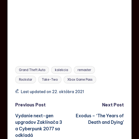
Grand Theft Auto
kolekcia
remaster
Rockstar
Take-Two
Xbox Game Pass
Last updated on 22. októbra 2021
Previous Post
Next Post
Vydanie next-gen
Exodus – ‘The Years of
upgradov Zaklínača 3
Death and Dying’
a Cyberpunk 2077 sa
odkladá