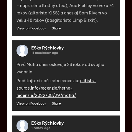
- napr. séria Krstný otec), Ace Frehley vo veku 74
rokov (gitarista KISS) a dnes aj Sam Rivers vo
veku 48 rokov (basgitarista Limp Bizkit).
View on Facebook
·
Share
ESko Rýchlovky
11 mesiacov ago
Prvá Mafia dnes oslavuje 23 rokov od svojho
vydania.
Prečítajte si našu retro recenziu:
elitists-
source.info/recenzie/herne-
recenzie/2022/08/29/mafia/
View on Facebook
·
Share
ESko Rýchlovky
1 rokov ago