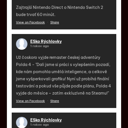
Zajtrajší Nintendo Direct o Nintendo Switch 2
bude trvať 60 minút.
View on Facebook
·
Share
ESko Rýchlovky
1 rokov ago
Už čoskoro vyjde remaster českej adventúry
Polda 4 - "Dali jsme si práci s vylepšením pozadí,
kde nám pomohla umělá inteligence, a celkově
jsme vyšperkovali grafiku! Nyní už probíhá finální
testování a pokud vše půjde podle plánu, Polda 4
vyjde do měsíce – zatím exkluzivně na Steamu!"
View on Facebook
·
Share
ESko Rýchlovky
1 rokov ago