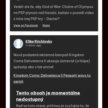
Vedeli ste že, aby God of War: Chains of Olympus
na PSP plynulo načítavalo, bežalo v pozadí video
z intra inej PSP hry - Daxter?
View on Facebook
·
Share
ESko Rýchlovky
1 rokov ago
Nová podarená reklamná kampaň Kingdom
Come Deliverance II ukazuje úsmevné (a hlúpe)
spôsoby ako v hre umrieť.
Kingdom Come: Deliverance II Peasant ways to
perish
Tento obsah je momentálne
nedostupný
Keď sa toto stane, príčinou je zvyčajne to, že