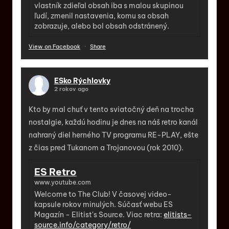
vlastník zdieľal obsah iba s malou skupinou
ľudí, zmenil nastavenia, komu sa obsah
zobrazuje, alebo bol obsah odstránený.
View on Facebook
·
Share
ESko Rýchlovky
2 rokov ago
Kto by mal chuť v tento sviatočný deň na trocha
nostalgie, každú hodinu je dnes na náš retro kanál
nahraný diel herného TV programu RE-PLAY, ešte
z čias pred Tukanom a Trojanovou (rok 2010).
ES Retro
www.youtube.com
Welcome to The Club! V časovej video-
kapsule rokov minulých. Súčasť webu ES
Magazín - Elitist's Source. Viac retra:
elitists-
source.info/category/retro/