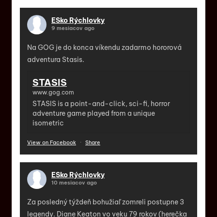
ESko Rýchlovky
9 mesiacov ago
Na GOG je do konca víkendu zadarmo hororová
adventura Stasis.
STASIS
www.gog.com
STASIS is a point-and-click, sci-fi, horror
adventure game played from a unique
isometric
View on Facebook
·
Share
ESko Rýchlovky
10 mesiacov ago
Za posledný týždeň bohužiaľ zomreli postupne 3
legendy. Diane Keaton vo veku 79 rokov (herečka