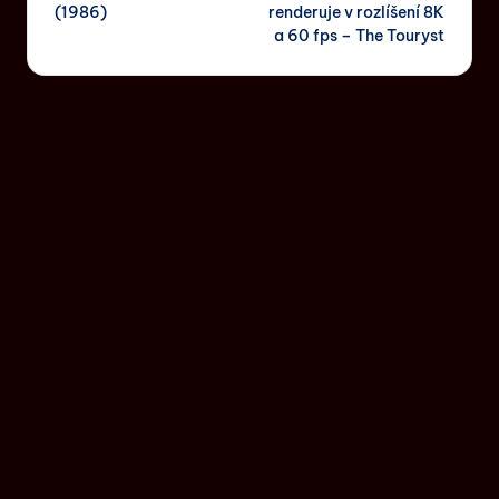
(1986)
renderuje v rozlíšení 8K
a 60 fps – The Touryst