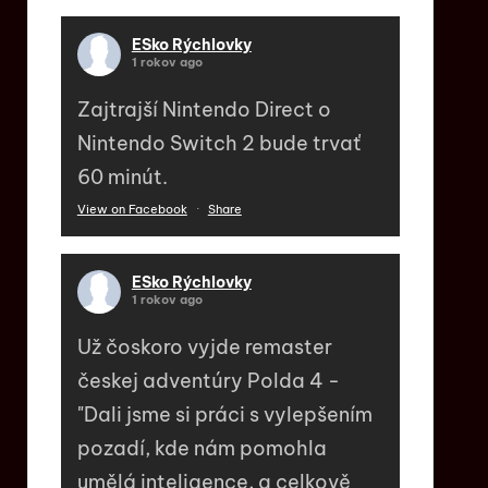
ESko Rýchlovky
1 rokov ago
Zajtrajší Nintendo Direct o
Nintendo Switch 2 bude trvať
60 minút.
View on Facebook
·
Share
ESko Rýchlovky
1 rokov ago
Už čoskoro vyjde remaster
českej adventúry Polda 4 -
"Dali jsme si práci s vylepšením
pozadí, kde nám pomohla
umělá inteligence, a celkově