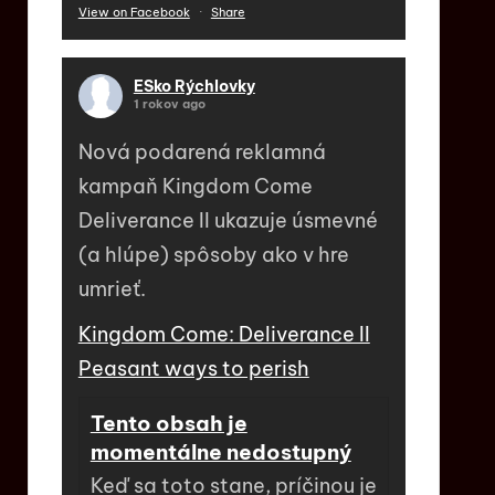
View on Facebook
·
Share
ESko Rýchlovky
1 rokov ago
Nová podarená reklamná
kampaň Kingdom Come
Deliverance II ukazuje úsmevné
(a hlúpe) spôsoby ako v hre
umrieť.
Kingdom Come: Deliverance II
Peasant ways to perish
Tento obsah je
momentálne nedostupný
Keď sa toto stane, príčinou je