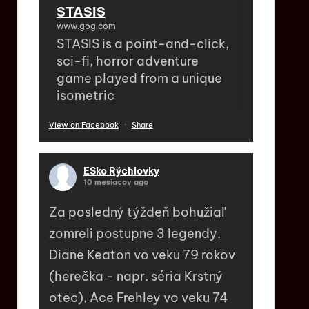
STASIS
www.gog.com
STASIS is a point-and-click,
sci-fi, horror adventure
game played from a unique
isometric
View on Facebook
·
Share
ESko Rýchlovky
10 mesiacov ago
Za posledný týždeň bohužiaľ
zomreli postupne 3 legendy.
Diane Keaton vo veku 79 rokov
(herečka - napr. séria Krstný
otec), Ace Frehley vo veku 74