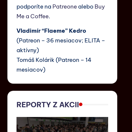
podporíte na
Patreone
alebo
Buy
Me a Coffee
.
Vladimír “Flaeme” Kedro
(Patreon – 36 mesiacov; ELITA –
aktívny)
Tomáš Kolárik (Patreon – 14
mesiacov)
REPORTY Z AKCII