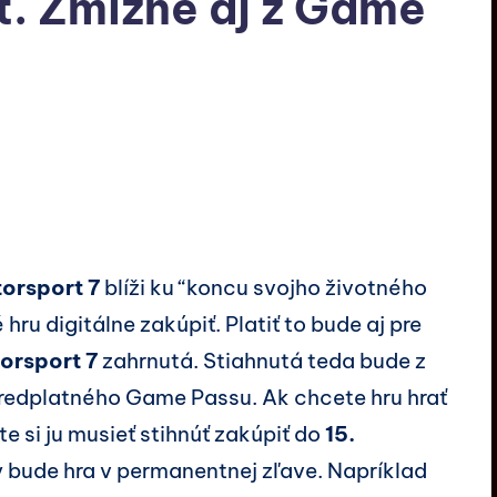
. Zmizne aj z Game
orsport 7
blíži ku “koncu svojho životného
ru digitálne zakúpiť. Platiť to bude aj pre
orsport 7
zahrnutá. Stiahnutá teda bude z
predplatného Game Passu. Ak chcete hru hrať
te si ju musieť stihnúť zakúpiť do
15.
y bude hra v permanentnej zľave. Napríklad