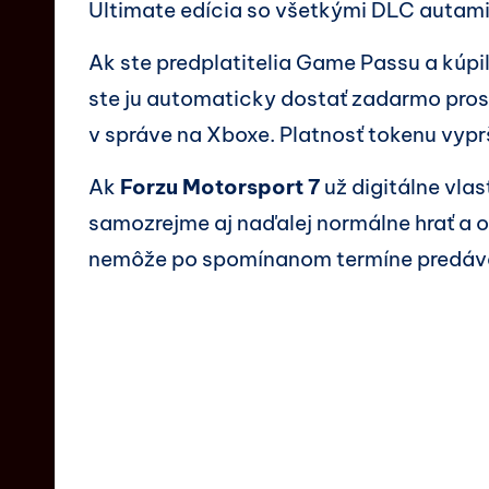
Ultimate edícia so všetkými DLC autami
Ak ste predplatitelia Game Passu a kúpil
ste ju automaticky dostať zadarmo pro
v správe na Xboxe. Platnosť tokenu vyprš
Ak
Forzu Motorsport 7
už digitálne vla
samozrejme aj naďalej normálne hrať a o 
nemôže po spomínanom termíne predávať, 