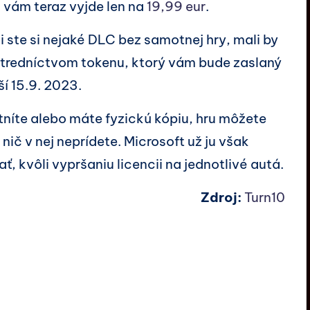
 vám teraz vyjde len na
19,99 eur
.
i ste si nejaké DLC bez samotnej hry, mali by
stredníctvom tokenu, ktorý vám bude zaslaný
í 15.9. 2023.
stníte alebo máte fyzickú kópiu, hru môžete
nič v nej neprídete. Microsoft už ju však
kvôli vypršaniu licencii na jednotlivé autá.
Zdroj:
Turn10