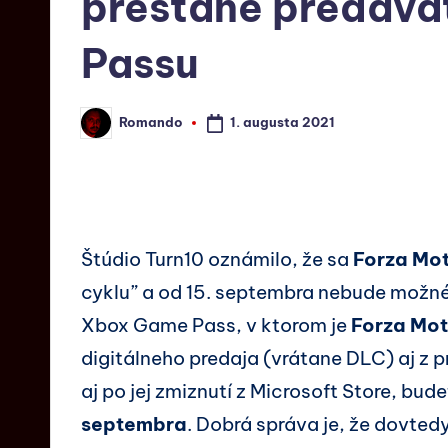
prestane predávať
Passu
1. augusta 2021
Romando
Štúdio Turn10 oznámilo, že sa
Forza Mot
cyklu” a od 15. septembra nebude možné h
Xbox Game Pass, v ktorom je
Forza Mot
digitálneho predaja (vrátane DLC) aj z 
aj po jej zmiznutí z Microsoft Store, bude
septembra
. Dobrá správa je, že dovted