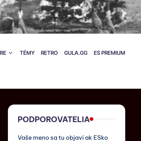
RE
TÉMY
RETRO
GULA.GG
ES PREMIUM
PODPOROVATELIA
Vaše meno sa tu objaví ak ESko