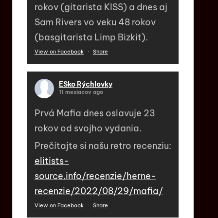
rokov (gitarista KISS) a dnes aj
Sam Rivers vo veku 48 rokov
(basgitarista Limp Bizkit).
View on Facebook
·
Share
ESko Rýchlovky
11 mesiacov ago
Prvá Mafia dnes oslavuje 23
rokov od svojho vydania.
Prečítajte si našu retro recenziu:
elitists-
source.info/recenzie/herne-
recenzie/2022/08/29/mafia/
View on Facebook
·
Share