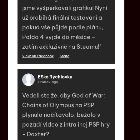
jsme vyšperkovali grafiku! Nyní
už probíhá finální testování a
pokud vše půjde podle plánu,
Polda 4 vyjde do měsíce –
zatím exkluzivně na Steamu!"
View on Facebook
·
Share
ESko Rýchlovky
1 rokov ago
Vedeli ste že, aby God of War:
Chains of Olympus na PSP
plynulo načítavalo, bežalo v
pozadí video z intra inej PSP hry
- Daxter?