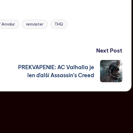
f Amalur
remaster
THQ
Next Post
PREKVAPENIE: AC Valhalla je
len ďalší Assassin’s Creed