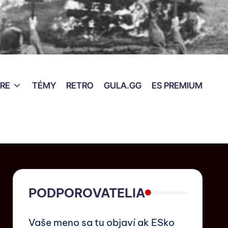
RE
TÉMY
RETRO
GULA.GG
ES PREMIUM
PODPOROVATELIA
Vaše meno sa tu objaví ak ESko