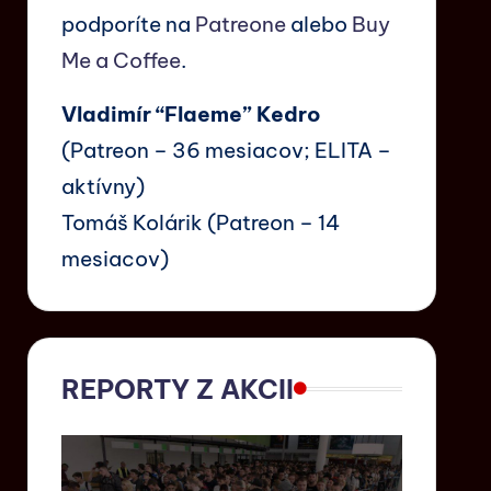
podporíte na
Patreone
alebo
Buy
Me a Coffee
.
Vladimír “Flaeme” Kedro
(Patreon – 36 mesiacov; ELITA –
aktívny)
Tomáš Kolárik (Patreon – 14
mesiacov)
REPORTY Z AKCII