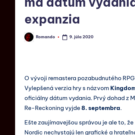
má dátum vydania,
expanzia
9. júla 2020
Romando
O vývoji remastera pozabudnutého RP
Vylepšená verzia hry s názvom
Kingdom
oficiálny dátum vydania. Prvý dohad z Mi
Re-Reckoning vyjde
8. septembra
.
Ešte zaujímavejšou správou je ale to, ž
Nordic nechystajú len grafické a hrateľn