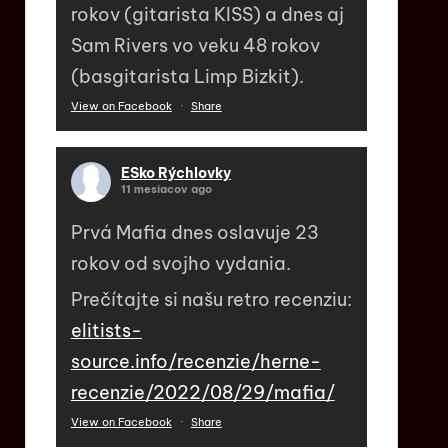
rokov (gitarista KISS) a dnes aj
Sam Rivers vo veku 48 rokov
(basgitarista Limp Bizkit).
View on Facebook
·
Share
ESko Rýchlovky
11 mesiacov ago
Prvá Mafia dnes oslavuje 23
rokov od svojho vydania.
Prečítajte si našu retro recenziu:
elitists-
source.info/recenzie/herne-
recenzie/2022/08/29/mafia/
View on Facebook
·
Share