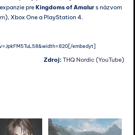
 expanzie pre
Kingdoms of Amalur
s názvom
am
), Xbox One a PlayStation 4.
?v=JpkFM5TuL58&width=820[/embedyt]
Zdroj:
THQ Nordic (YouTube)