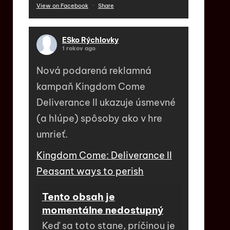
View on Facebook
·
Share
ESko Rýchlovky
1 rokov ago
Nová podarená reklamná
kampaň Kingdom Come
Deliverance II ukazuje úsmevné
(a hlúpe) spôsoby ako v hre
umrieť.
Kingdom Come: Deliverance II
Peasant ways to perish
Tento obsah je
momentálne nedostupný
Keď sa toto stane, príčinou je