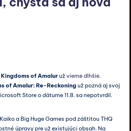
 chystá sa aj nová
G
Kingdoms of Amalur
už
vieme dlhšie
.
s of Amalur: Re-Reckoning
už pozná aj svoj
crosoft Store o dátume 11.8. sa nepotvrdil.
e Kaiko a Big Huge Games pod záštitou THQ
ostné úpravy pre už existujúci obsah. Na