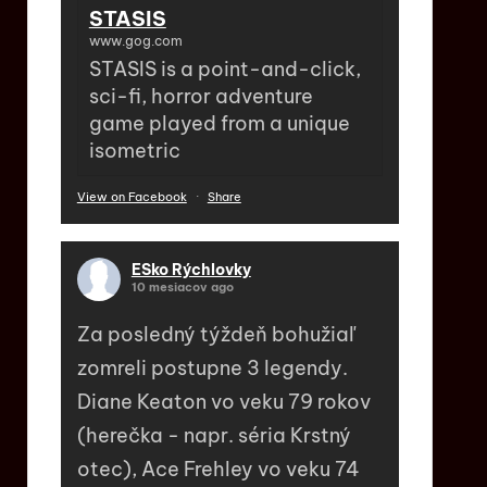
STASIS
www.gog.com
STASIS is a point-and-click,
sci-fi, horror adventure
game played from a unique
isometric
View on Facebook
·
Share
ESko Rýchlovky
10 mesiacov ago
Za posledný týždeň bohužiaľ
zomreli postupne 3 legendy.
Diane Keaton vo veku 79 rokov
(herečka - napr. séria Krstný
otec), Ace Frehley vo veku 74