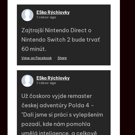
ESko Rýchlovky
1 rokov ago
Zajtrajší Nintendo Direct o
Nintendo Switch 2 bude trvať
60 minút.
View on Facebook
·
Share
ESko Rýchlovky
1 rokov ago
Už čoskoro vyjde remaster
českej adventúry Polda 4 -
"Dali jsme si práci s vylepšením
pozadí, kde nám pomohla
umělá inteligence, a celkově