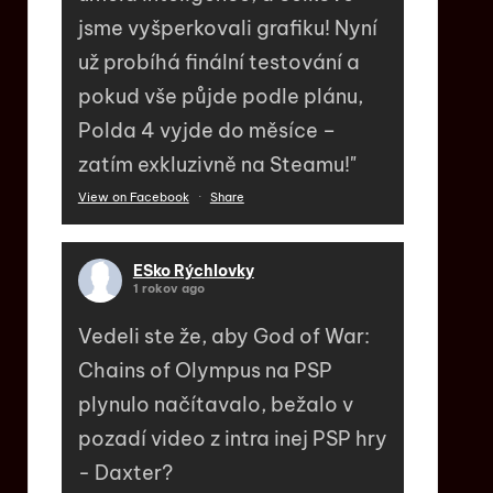
jsme vyšperkovali grafiku! Nyní
už probíhá finální testování a
pokud vše půjde podle plánu,
Polda 4 vyjde do měsíce –
zatím exkluzivně na Steamu!"
View on Facebook
·
Share
ESko Rýchlovky
1 rokov ago
Vedeli ste že, aby God of War:
Chains of Olympus na PSP
plynulo načítavalo, bežalo v
pozadí video z intra inej PSP hry
- Daxter?