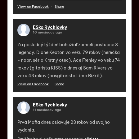
View on Facebook
·
Share
ESko Rýchlovky
10 mesiacov ago
Za posledný týždeň bohužiaľ zomreli postupne 3
legendy. Diane Keaton vo veku 79 rokov (herečka
- napr. séria Krstný otec), Ace Frehley vo veku 74
rokov (gitarista KISS) a dnes aj Sam Rivers vo
veku 48 rokov (basgitarista Limp Bizkit).
View on Facebook
·
Share
ESko Rýchlovky
11 mesiacov ago
Prvá Mafia dnes oslavuje 23 rokov od svojho
vydania.