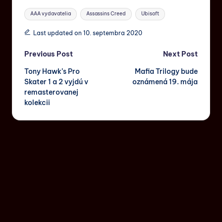
AAA vydavatelia
Assassins Creed
Ubisoft
Last updated on 10. septembra 2020
Previous Post
Next Post
Tony Hawk’s Pro
Mafia Trilogy bude
Skater 1 a 2 vyjdú v
oznámená 19. mája
remasterovanej
kolekcii