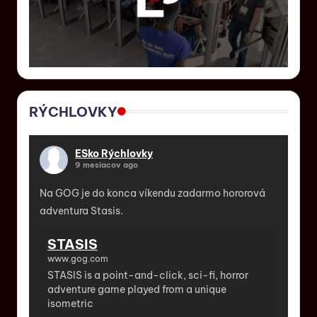
RÝCHLOVKY
ESko Rýchlovky
9 mesiacov ago
Na GOG je do konca víkendu zadarmo hororová
adventura Stasis.
STASIS
www.gog.com
STASIS is a point-and-click, sci-fi, horror
adventure game played from a unique
isometric