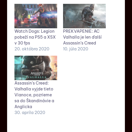
Watch Dogs: Legion
PREKVAPENIE: AC
pobeží na PS5 a XSX
Valhalla je len ďalší
v 30 fps
Assassin’s Creed
20. októbra 2020
10. júla 2020
Assassin’s Creed:
Valhalla vyjde tieto
Vianoce, pozrieme
sa do Škandinávie a
Anglicka
30. apríla 2020