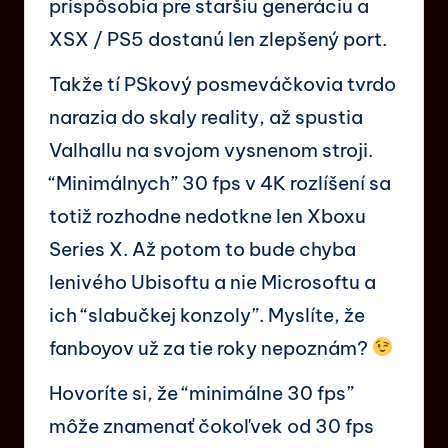
prispôsobia pre staršiu generáciu a
XSX / PS5 dostanú len zlepšený port.
Takže tí PSkový posmeváčkovia tvrdo
narazia do skaly reality, až spustia
Valhallu na svojom vysnenom stroji.
“Minimálnych” 30 fps v 4K rozlíšení sa
totiž rozhodne nedotkne len Xboxu
Series X. Až potom to bude chyba
lenivého Ubisoftu a nie Microsoftu a
ich “slabučkej konzoly”. Myslíte, že
fanboyov už za tie roky nepoznám?
Hovoríte si, že “minimálne 30 fps”
môže znamenať čokoľvek od 30 fps