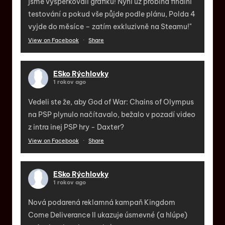
jsme vyšperkovali grafiku! Nyní už probíhá finální
testování a pokud vše půjde podle plánu, Polda 4
vyjde do měsíce – zatím exkluzivně na Steamu!"
View on Facebook
·
Share
ESko Rýchlovky
1 rokov ago
Vedeli ste že, aby God of War: Chains of Olympus
na PSP plynulo načítavalo, bežalo v pozadí video
z intra inej PSP hry - Daxter?
View on Facebook
·
Share
ESko Rýchlovky
1 rokov ago
Nová podarená reklamná kampaň Kingdom
Come Deliverance II ukazuje úsmevné (a hlúpe)