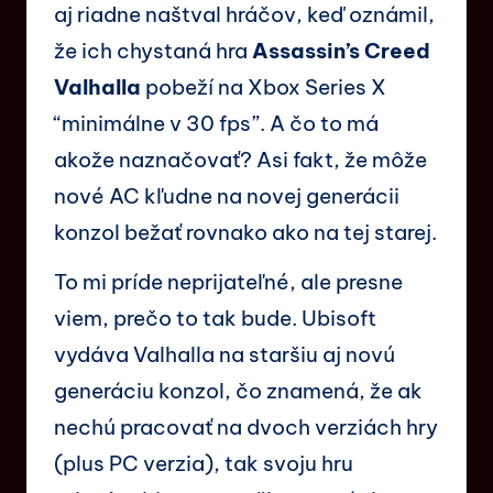
aj riadne naštval hráčov, keď oznámil,
že ich chystaná hra
Assassin’s Creed
Valhalla
pobeží na Xbox Series X
“minimálne v 30 fps”. A čo to má
akože naznačovať? Asi fakt, že môže
nové AC kľudne na novej generácii
konzol bežať rovnako ako na tej starej.
To mi príde neprijateľné, ale presne
viem, prečo to tak bude. Ubisoft
vydáva Valhalla na staršiu aj novú
generáciu konzol, čo znamená, že ak
nechú pracovať na dvoch verziách hry
(plus PC verzia), tak svoju hru