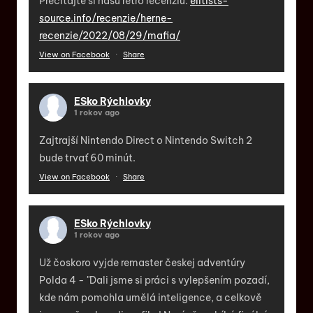
Prečítajte si našu retro recenziu:
elitists-
source.info/recenzie/herne-
recenzie/2022/08/29/mafia/
View on Facebook
·
Share
ESko Rýchlovky
1 rokov ago
Zajtrajší Nintendo Direct o Nintendo Switch 2
bude trvať 60 minút.
View on Facebook
·
Share
ESko Rýchlovky
1 rokov ago
Už čoskoro vyjde remaster českej adventúry
Polda 4 - "Dali jsme si práci s vylepšením pozadí,
kde nám pomohla umělá inteligence, a celkově