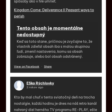
spôsoby ako v hre umrieť.
Kingdom Come: Deliverance II Peasant ways to
perish
Tento obsah je momentálne
nedostupný
Keď sa toto stane, príčinou je zvyčajne to, že
vlastník zdieľal obsah iba s malou skupinou
ľudí, zmenil nastavenia, komu sa obsah
zobrazuje, alebo bol obsah odstránený.
View on Facebook
·
Share
ESko Rýchlovky
2 rokov ago
Kto by mal chuť v tento sviatočný deň na trocha
nostalgie, každú hodinu je dnes na náš retro kanál
nahraný diel herného TV programu RE-PLAY, ešte