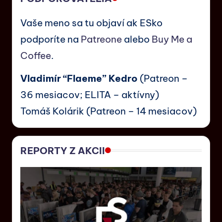
Vaše meno sa tu objaví ak ESko
podporíte na
Patreone
alebo
Buy Me a
Coffee
.
Vladimír “Flaeme” Kedro
(Patreon –
36 mesiacov; ELITA – aktívny)
Tomáš Kolárik (Patreon – 14 mesiacov)
REPORTY Z AKCII