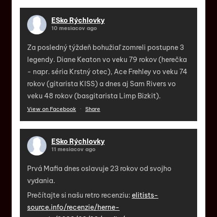
ESko Rýchlovky
10 mesiacov ago
Za posledný týždeň bohužiaľ zomreli postupne 3
legendy. Diane Keaton vo veku 79 rokov (herečka
- napr. séria Krstný otec), Ace Frehley vo veku 74
rokov (gitarista KISS) a dnes aj Sam Rivers vo
veku 48 rokov (basgitarista Limp Bizkit).
View on Facebook
·
Share
ESko Rýchlovky
11 mesiacov ago
Prvá Mafia dnes oslavuje 23 rokov od svojho
vydania.
Prečítajte si našu retro recenziu:
elitists-
source.info/recenzie/herne-