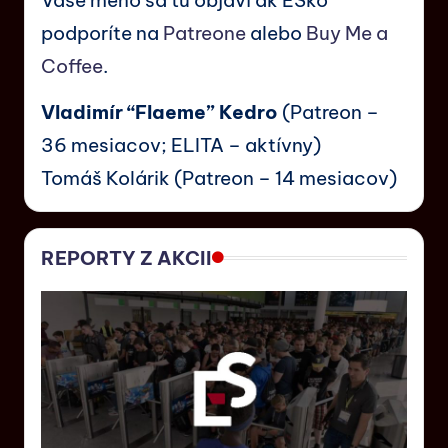
Vaše meno sa tu objaví ak ESko
podporíte na
Patreone
alebo
Buy Me a
Coffee
.
Vladimír “Flaeme” Kedro
(Patreon –
36 mesiacov; ELITA – aktívny)
Tomáš Kolárik (Patreon – 14 mesiacov)
REPORTY Z AKCII