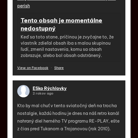
perish
Tento obsah je momentálne
nedostupný
Keď sa toto stane, príčinou je zvyčajne to, že
vlastník zdieľal obsah iba s malou skupinou
ľudí, zmenil nastavenia, komu sa obsah
zobrazuje, alebo bol obsah odstránený.
View on Facebook
·
Share
ESko Rýchlovky
2 rokov ago
Kto by mal chuť v tento sviatočný deň na trocha
nostalgie, každú hodinu je dnes na náš retro kanál
nahraný diel herného TV programu RE-PLAY, ešte
z čias pred Tukanom a Trojanovou (rok 2010).