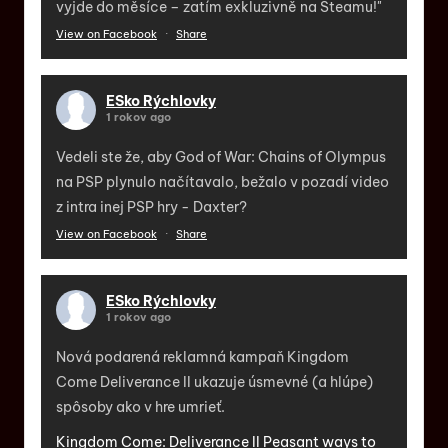
vyjde do měsíce – zatím exkluzivně na Steamu!"
View on Facebook
·
Share
ESko Rýchlovky
1 rokov ago
Vedeli ste že, aby God of War: Chains of Olympus
na PSP plynulo načítavalo, bežalo v pozadí video
z intra inej PSP hry - Daxter?
View on Facebook
·
Share
ESko Rýchlovky
1 rokov ago
Nová podarená reklamná kampaň Kingdom
Come Deliverance II ukazuje úsmevné (a hlúpe)
spôsoby ako v hre umrieť.
Kingdom Come: Deliverance II Peasant ways to