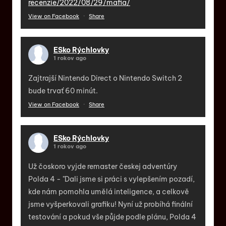
recenzie/2022/08/29/mafia/
View on Facebook
·
Share
ESko Rýchlovky
1 rokov ago
Zajtrajší Nintendo Direct o Nintendo Switch 2
bude trvať 60 minút.
View on Facebook
·
Share
ESko Rýchlovky
1 rokov ago
Už čoskoro vyjde remaster českej adventúry
Polda 4 - "Dali jsme si práci s vylepšením pozadí,
kde nám pomohla umělá inteligence, a celkově
jsme vyšperkovali grafiku! Nyní už probíhá finální
testování a pokud vše půjde podle plánu, Polda 4