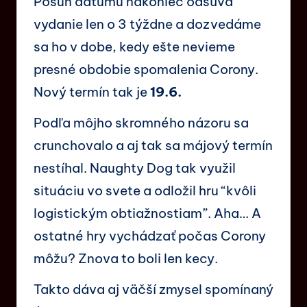
Posun dátumu nakoniec odsúva
vydanie len o 3 týždne a dozvedáme
sa ho v dobe, kedy ešte nevieme
presné obdobie spomalenia Corony.
Nový termín tak je
19.6.
Podľa môjho skromného názoru sa
crunchovalo a aj tak sa májový termín
nestíhal. Naughty Dog tak využil
situáciu vo svete a odložil hru “kvôli
logistickým obtiažnostiam”. Aha… A
ostatné hry vychádzať počas Corony
môžu? Znova to boli len kecy.
Takto dáva aj väčší zmysel spomínaný