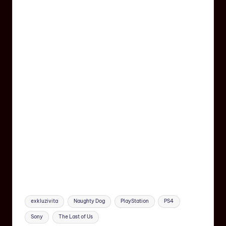
exkluzivita
Naughty Dog
PlayStation
PS4
Sony
The Last of Us