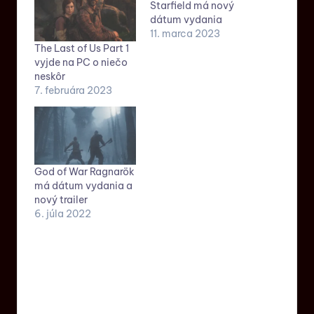
Starfield má nový
dátum vydania
11. marca 2023
The Last of Us Part 1
vyjde na PC o niečo
neskôr
7. februára 2023
God of War Ragnarök
má dátum vydania a
nový trailer
6. júla 2022