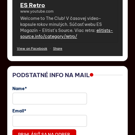
ES Retro
www.youtube.com
Welcome to The Club! V časovej video-
kapsule rokov minulých. Súčasť webu ES
Magazín - Elitist's Source. Viac retra:
elitists-
source.info/category/retro/
View on Facebook
·
Share
PODSTATNÉ INFO NA MAIL
Name*
Email*