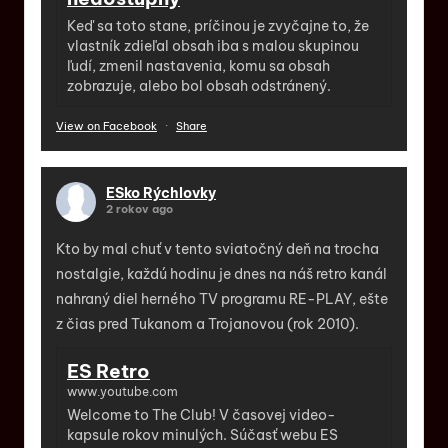
Keď sa toto stane, príčinou je zvyčajne to, že
vlastník zdieľal obsah iba s malou skupinou
ľudí, zmenil nastavenia, komu sa obsah
zobrazuje, alebo bol obsah odstránený.
View on Facebook
·
Share
ESko Rýchlovky
2 rokov ago
Kto by mal chuť v tento sviatočný deň na trocha
nostalgie, každú hodinu je dnes na náš retro kanál
nahraný diel herného TV programu RE-PLAY, ešte
z čias pred Tukanom a Trojanovou (rok 2010).
ES Retro
www.youtube.com
Welcome to The Club! V časovej video-
kapsule rokov minulých. Súčasť webu ES