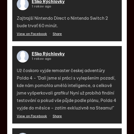
ESko Rýchlovky
1 rokov ago
Zajtrajší Nintendo Direct o Nintendo Switch 2
bude trvať 60 minút.
View on Facebook
·
Share
ESko Rýchlovky
1 rokov ago
Už čoskoro vyjde remaster českej adventúry
Polda 4 - "Dali jsme si práci s vylepšením pozadí,
kde nám pomohla umělá inteligence, a celkově
jsme vyšperkovali grafiku! Nyní už probíhá finální
testování a pokud vše půjde podle plánu, Polda 4
vyjde do měsíce – zatím exkluzivně na Steamu!"
View on Facebook
·
Share