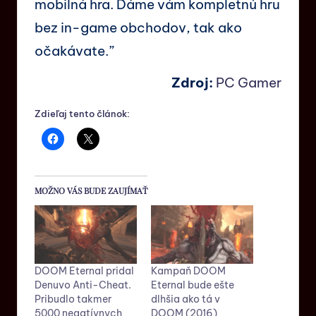
mobilná hra. Dáme vám kompletnú hru
bez in-game obchodov, tak ako
očakávate.”
Zdroj:
PC Gamer
Zdieľaj tento článok:
MOŽNO VÁS BUDE ZAUJÍMAŤ
DOOM Eternal pridal
Kampaň DOOM
Denuvo Anti-Cheat.
Eternal bude ešte
Pribudlo takmer
dlhšia ako tá v
5000 negatívnych
DOOM (2016)