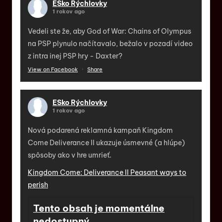
ESko Rýchlovky
1 rokov ago
Vedeli ste že, aby God of War: Chains of Olympus
na PSP plynulo načítavalo, bežalo v pozadí video
z intra inej PSP hry - Daxter?
View on Facebook
·
Share
ESko Rýchlovky
1 rokov ago
Nová podarená reklamná kampaň Kingdom
Come Deliverance II ukazuje úsmevné (a hlúpe)
spôsoby ako v hre umrieť.
Kingdom Come: Deliverance II Peasant ways to
perish
Tento obsah je momentálne
nedostupný