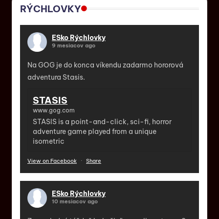
RÝCHLOVKY
ESko Rýchlovky
9 mesiacov ago
Na GOG je do konca víkendu zadarmo hororová
adventura Stasis.
STASIS
www.gog.com
STASIS is a point-and-click, sci-fi, horror
adventure game played from a unique
isometric
View on Facebook
·
Share
ESko Rýchlovky
10 mesiacov ago