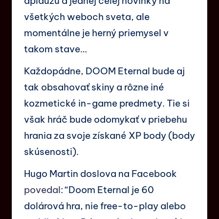
aplauzu a jednej celej novinky na
všetkých weboch sveta, ale
momentálne je herný priemysel v
takom stave…
Každopádne, DOOM Eternal bude aj
tak obsahovať skiny a rôzne iné
kozmetické in-game predmety. Tie si
však hráč bude odomykať v priebehu
hrania za svoje získané XP body (body
skúsenosti).
Hugo Martin doslova na Facebook
povedal
: “Doom Eternal je 60
dolárová hra, nie free-to-play alebo