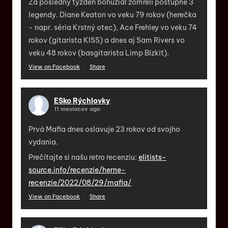
Za posledný týždeň bohužiaľ zomreli postupne 3
legendy. Diane Keaton vo veku 79 rokov (herečka
- napr. séria Krstný otec), Ace Frehley vo veku 74
rokov (gitarista KISS) a dnes aj Sam Rivers vo
veku 48 rokov (basgitarista Limp Bizkit).
View on Facebook
·
Share
ESko Rýchlovky
11 mesiacov ago
Prvá Mafia dnes oslavuje 23 rokov od svojho
vydania.
Prečítajte si našu retro recenziu:
elitists-
source.info/recenzie/herne-
recenzie/2022/08/29/mafia/
View on Facebook
·
Share