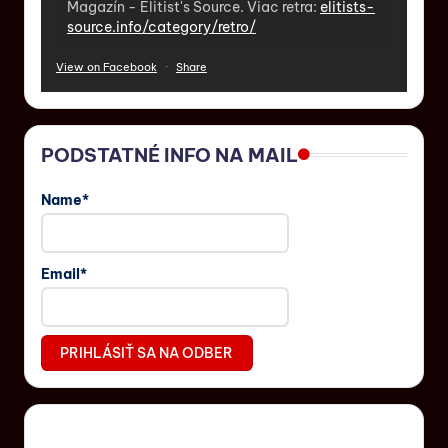
Magazín - Elitist's Source. Viac retra:
elitists-
source.info/category/retro/
View on Facebook
·
Share
PODSTATNÉ INFO NA MAIL
Name*
Email*