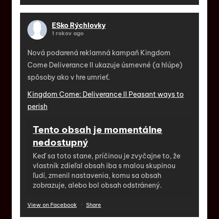
ESko Rýchlovky
1 rokov ago
Nová podarená reklamná kampaň Kingdom
Come Deliverance II ukazuje úsmevné (a hlúpe)
spôsoby ako v hre umrieť.
Kingdom Come: Deliverance II Peasant ways to
perish
Tento obsah je momentálne
nedostupný
Keď sa toto stane, príčinou je zvyčajne to, že
vlastník zdieľal obsah iba s malou skupinou
ľudí, zmenil nastavenia, komu sa obsah
zobrazuje, alebo bol obsah odstránený.
View on Facebook
·
Share