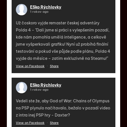
ESko Rýchlovky
1 rokov ago
Už čoskoro vyjde remaster českej adventúry
Polda 4 - "Dali jsme si práci s vylepšením pozadí,
kde nám pomohla umělá inteligence, a celkově
jsme vyšperkovali grafiku! Nyní už probíhá finální
testování a pokud vše půjde podle plánu, Polda 4
vyjde do měsíce – zatím exkluzivně na Steamu!"
View on Facebook
·
Share
ESko Rýchlovky
1 rokov ago
Vedeli ste že, aby God of War: Chains of Olympus
na PSP plynulo načítavalo, bežalo v pozadí video
z intra inej PSP hry - Daxter?
View on Facebook
·
Share