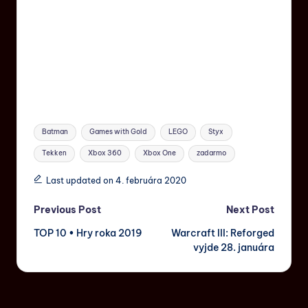
Batman
Games with Gold
LEGO
Styx
Tekken
Xbox 360
Xbox One
zadarmo
Last updated on 4. februára 2020
Previous Post
Next Post
TOP 10 • Hry roka 2019
Warcraft III: Reforged
vyjde 28. januára