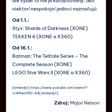
ale výber to nie je katastrofálny, ako
niektorí nespokojní jedinci naznačujú.
Od 1.1.:
Styx: Shards of Darkness (XONE)
TEKKEN 6 (XONE a X360)
Od 16.1.:
Batman: The Telltale Series – The
Complete Season (XONE)
LEGO Star Wars II (XONE a X360)
[embedyt] https://www.youtube.com/watch?
v=lkNws9X0-A4[/embedyt]
Zdroj:
Major Nelson