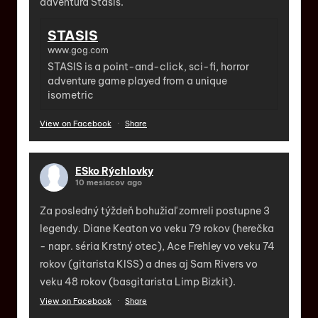
adventura Stasis.
STASIS
www.gog.com
STASIS is a point-and-click, sci-fi, horror
adventure game played from a unique
isometric
View on Facebook
·
Share
ESko Rýchlovky
10 mesiacov ago
Za posledný týždeň bohužiaľ zomreli postupne 3
legendy. Diane Keaton vo veku 79 rokov (herečka
- napr. séria Krstný otec), Ace Frehley vo veku 74
rokov (gitarista KISS) a dnes aj Sam Rivers vo
veku 48 rokov (basgitarista Limp Bizkit).
View on Facebook
·
Share