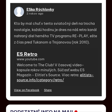
ESko Rýchlovky
2 rokov ago
Kto by mal chuť v tento sviatočný deň na trocha
nostalgie, každú hodinu je dnes na náš retro kanál
nahraný diel herného TV programu RE-PLAY, ešte
z čias pred Tukanom a Trojanovou (rok 2010).
ES Retro
www.youtube.com
Welcome to The Club! V časovej video-
kapsule rokov minulých. Súčasť webu ES
Magazín - Elitist's Source. Viac retra:
elitists-
source.info/category/retro/
View on Facebook
·
Share
PODSTATNÉ INFO NA MAIL