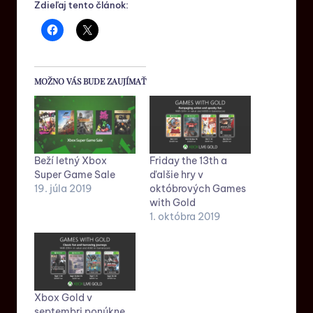
Zdieľaj tento článok:
MOŽNO VÁS BUDE ZAUJÍMAŤ
Beží letný Xbox
Friday the 13th a
Super Game Sale
ďalšie hry v
19. júla 2019
októbrových Games
with Gold
1. októbra 2019
Xbox Gold v
septembri ponúkne