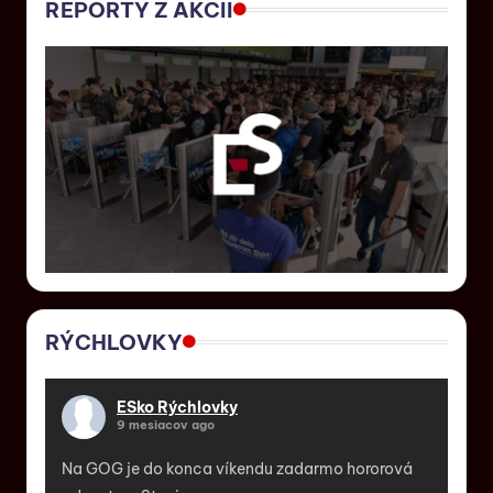
REPORTY Z AKCII
RÝCHLOVKY
ESko Rýchlovky
9 mesiacov ago
Na GOG je do konca víkendu zadarmo hororová