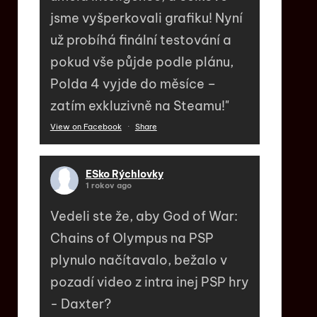
jsme vyšperkovali grafiku! Nyní
už probíhá finální testování a
pokud vše půjde podle plánu,
Polda 4 vyjde do měsíce –
zatím exkluzivně na Steamu!"
View on Facebook
·
Share
ESko Rýchlovky
1 rokov ago
Vedeli ste že, aby God of War:
Chains of Olympus na PSP
plynulo načítavalo, bežalo v
pozadí video z intra inej PSP hry
- Daxter?