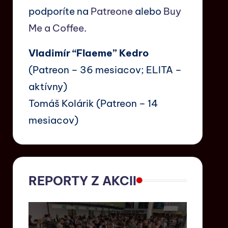
podporíte na
Patreone
alebo
Buy
Me a Coffee
.
Vladimír “Flaeme” Kedro
(Patreon – 36 mesiacov; ELITA –
aktívny)
Tomáš Kolárik (Patreon – 14
mesiacov)
REPORTY Z AKCII