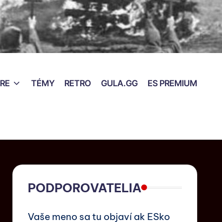
RE
TÉMY
RETRO
GULA.GG
ES PREMIUM
PODPOROVATELIA
Vaše meno sa tu objaví ak ESko