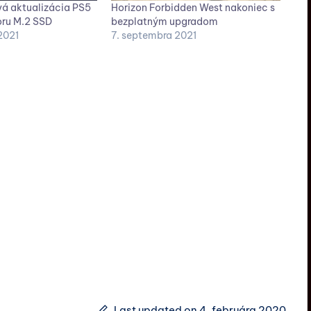
á aktualizácia PS5
Horizon Forbidden West nakoniec s
oru M.2 SSD
bezplatným upgradom
2021
7. septembra 2021
Last updated on 4. februára 2020