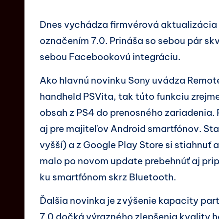
Dnes vychádza firmvérová aktualizácia 
označením 7.0. Prináša so sebou pár skv
sebou Facebookovú integráciu.
Ako hlavnú novinku Sony uvádza Remote 
handheld PSVita, tak túto funkciu zrej
obsah z PS4 do prenosného zariadenia.
aj pre majiteľov Android smartfónov. St
vyšší) a z Google Play Store si stiahnuť 
malo po novom update prebehnúť aj pri
ku smartfónom skrz Bluetooth.
Ďalšia novinka je zvýšenie kapacity part
7.0 dočká výrazného zlepšenia kvality h