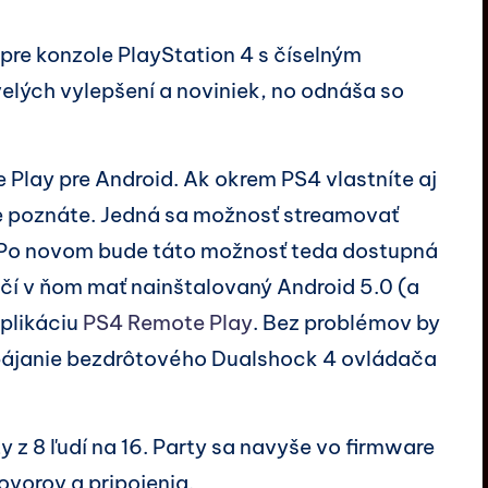
pre konzole PlayStation 4 s číselným
elých vylepšení a noviniek, no odnáša so
Play pre Android. Ak okrem PS4 vlastníte aj
me poznáte. Jedná sa možnosť streamovať
 Po novom bude táto možnosť teda dostupná
ačí v ňom mať nainštalovaný Android 5.0 (a
aplikáciu
PS4 Remote Play
. Bez problémov by
pájanie bezdrôtového Dualshock 4 ovládača
y z 8 ľudí na 16. Party sa navyše vo firmware
ovorov a pripojenia.