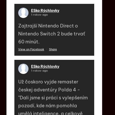
ESko Rýchlovky
1 rokov ago
Zajtrajší Nintendo Direct o
Nintendo Switch 2 bude trvať
60 minút.
View on Facebook
·
Share
ESko Rýchlovky
1 rokov ago
Už čoskoro vyjde remaster
českej adventúry Polda 4 -
"Dali jsme si práci s vylepšením
pozadí, kde nám pomohla
umělá inteligence, a celkově