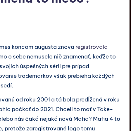
ames koncom augusta znova
registrovala
amo o sebe nemuselo nič znamenať, keďže to
svojich úspešných sérii pre prípad
žovanie trademarkov však prebieha každých
esedí.
ovanú od roku 2001 a tá bola predĺžená v roku
mohlo počkať do 2021. Chceli to mať v Take-
alebo nás čaká nejaká nová Mafia? Mafia 4 to
 pretože zaregistrované logo tomu