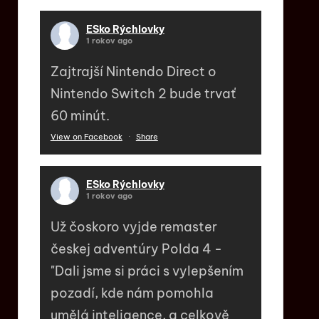
ESko Rýchlovky
1 rokov ago
Zajtrajší Nintendo Direct o
Nintendo Switch 2 bude trvať
60 minút.
View on Facebook
·
Share
ESko Rýchlovky
1 rokov ago
Už čoskoro vyjde remaster
českej adventúry Polda 4 -
"Dali jsme si práci s vylepšením
pozadí, kde nám pomohla
umělá inteligence, a celkově