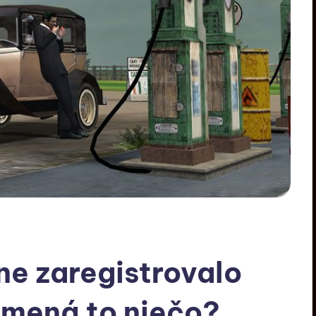
e zaregistrovalo
amená to niečo?