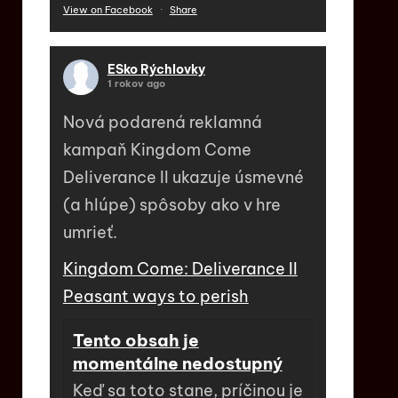
View on Facebook
·
Share
ESko Rýchlovky
1 rokov ago
Nová podarená reklamná
kampaň Kingdom Come
Deliverance II ukazuje úsmevné
(a hlúpe) spôsoby ako v hre
umrieť.
Kingdom Come: Deliverance II
Peasant ways to perish
Tento obsah je
momentálne nedostupný
Keď sa toto stane, príčinou je