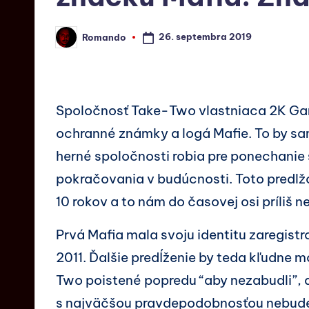
26. septembra 2019
Romando
Spoločnosť Take-Two vlastniaca 2K G
ochranné známky a logá Mafie. To by s
herné spoločnosti robia pre ponechanie 
pokračovania v budúcnosti. Toto predl
10 rokov a to nám do časovej osi príliš n
Prvá Mafia mala svoju identitu zaregistr
2011. Ďalšie predĺženie by teda kľudne 
Two poistené popredu “aby nezabudli”, 
s najväčšou pravdepodobnosťou nebude,