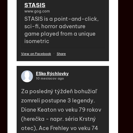
STASIS
www.gog.com
STASIS is a point-and-click,
sci-fi, horror adventure
game played from a unique
isometric
View on Facebook
·
Share
ESko Rýchlovky
10 mesiacov ago
Za posledný týždeň bohužiaľ
zomreli postupne 3 legendy.
Diane Keaton vo veku 79 rokov
(herečka - napr. séria Krstný
otec), Ace Frehley vo veku 74