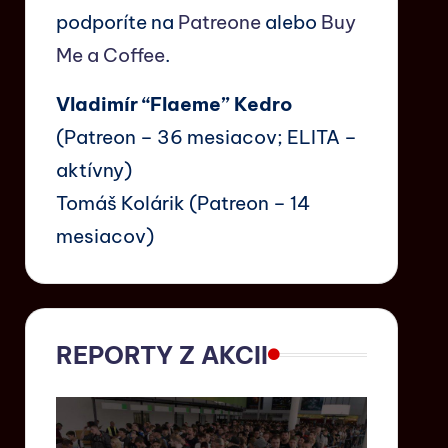
podporíte na
Patreone
alebo
Buy
Me a Coffee
.
Vladimír “Flaeme” Kedro
(Patreon – 36 mesiacov; ELITA –
aktívny)
Tomáš Kolárik (Patreon – 14
mesiacov)
REPORTY Z AKCII