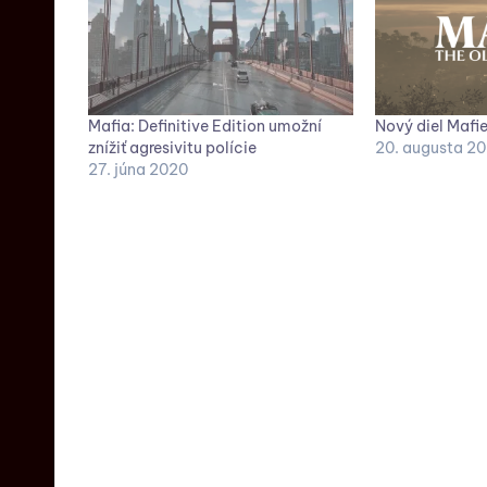
Mafia: Definitive Edition umožní
Nový diel Mafie
znížiť agresivitu polície
20. augusta 2
27. júna 2020