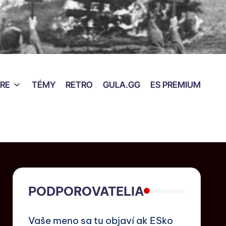
RE
TÉMY
RETRO
GULA.GG
ES PREMIUM
PODPOROVATELIA
Vaše meno sa tu objaví ak ESko