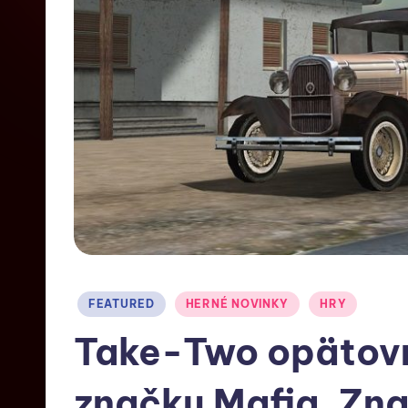
FEATURED
HERNÉ NOVINKY
HRY
Take-Two opätovn
značku Mafia. Zn