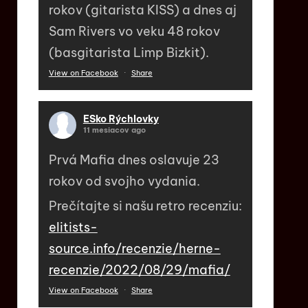
rokov (gitarista KISS) a dnes aj
Sam Rivers vo veku 48 rokov
(basgitarista Limp Bizkit).
View on Facebook
·
Share
ESko Rýchlovky
11 mesiacov ago
Prvá Mafia dnes oslavuje 23
rokov od svojho vydania.
Prečítajte si našu retro recenziu:
elitists-
source.info/recenzie/herne-
recenzie/2022/08/29/mafia/
View on Facebook
·
Share