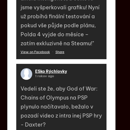
jsme vyšperkovali grafiku! Nyní
už probíhá finální testování a
pokud vše půjde podle plánu,
Polda 4 vyjde do měsíce –
zatím exkluzivně na Steamu!"
View on Facebook
·
Share
ESko Rýchlovky
1 rokov ago
Vedeli ste že, aby God of War:
Chains of Olympus na PSP
plynulo načítavalo, bežalo v
pozadí video z intra inej PSP hry
- Daxter?