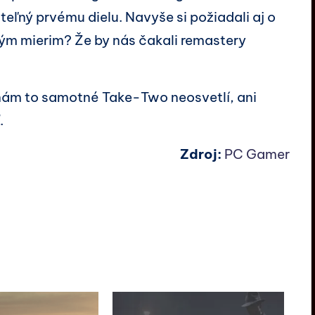
teľný prvému dielu. Navyše si požiadali aj o
tým mierim? Že by nás čakali remastery
 nám to samotné Take-Two neosvetlí, ani
.
Zdroj:
PC Gamer