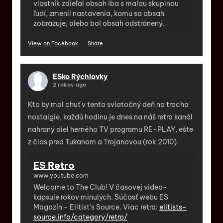
vlastník zdieľal obsah iba s malou skupinou
ľudí, zmenil nastavenia, komu sa obsah
zobrazuje, alebo bol obsah odstránený.
View on Facebook
·
Share
ESko Rýchlovky
2 rokov ago
Kto by mal chuť v tento sviatočný deň na trocha
nostalgie, každú hodinu je dnes na náš retro kanál
nahraný diel herného TV programu RE-PLAY, ešte
z čias pred Tukanom a Trojanovou (rok 2010).
ES Retro
www.youtube.com
Welcome to The Club! V časovej video-
kapsule rokov minulých. Súčasť webu ES
Magazín - Elitist's Source. Viac retra:
elitists-
source.info/category/retro/