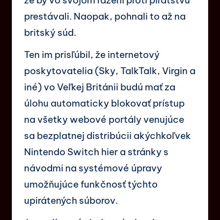
že by vo svojom razení proti pirátstvu
prestávali. Naopak, pohnali to až na
britský súd.
Ten im prisľúbil, že internetový
poskytovatelia (Sky, TalkTalk, Virgin a
iné) vo Veľkej Británii budú mať za
úlohu automaticky blokovať prístup
na všetky webové portály venujúce
sa bezplatnej distribúcii akýchkoľvek
Nintendo Switch hier a stránky s
návodmi na systémové úpravy
umožňujúce funkčnosť týchto
upirátených súborov.