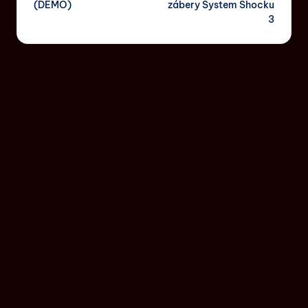
(DEMO)
zábery System Shocku
3