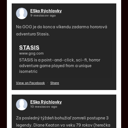
ESko Rýchlovky
9 mesiacov ago
Na GOG je do konca víkendu zadarmo hororová
adventura Stasis.
STASIS
www.gog.com
STASIS is a point-and-click, sci-fi, horror
adventure game played from a unique
isometric
View on Facebook
·
Share
ESko Rýchlovky
10 mesiacov ago
Za posledný týždeň bohužiaľ zomreli postupne 3
legendy. Diane Keaton vo veku 79 rokov (herečka