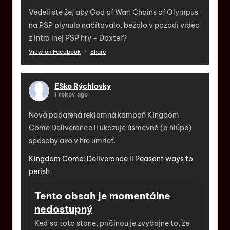
Vedeli ste že, aby God of War: Chains of Olympus
na PSP plynulo načítavalo, bežalo v pozadí video
z intra inej PSP hry - Daxter?
View on Facebook
·
Share
ESko Rýchlovky
1 rokov ago
Nová podarená reklamná kampaň Kingdom
Come Deliverance II ukazuje úsmevné (a hlúpe)
spôsoby ako v hre umrieť.
Kingdom Come: Deliverance II Peasant ways to
perish
Tento obsah je momentálne
nedostupný
Keď sa toto stane, príčinou je zvyčajne to, že