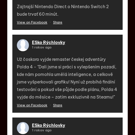
Zajtrajší Nintendo Direct o Nintendo Switch 2
bude trvať 60 minút.
View on Facebook
·
Share
ESko Rýchlovky
1 rokov ago
Už čoskoro vyjde remaster českej adventúry
Polda 4 - "Dali jsme si práci s vylepšením pozadí,
kde nám pomohla umělá inteligence, a celkově
jsme vyšperkovali grafiku! Nyní už probíhá finální
testování a pokud vše půjde podle plánu, Polda 4
vyjde do měsíce – zatím exkluzivně na Steamu!"
View on Facebook
·
Share
ESko Rýchlovky
1 rokov ago