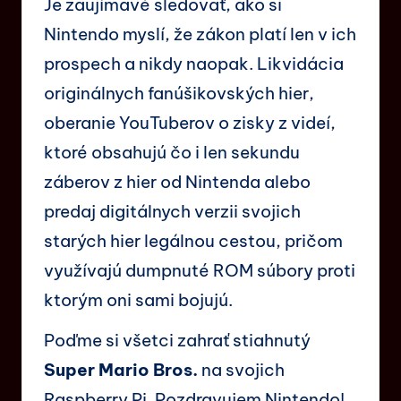
Je zaujímavé sledovať, ako si
Nintendo myslí, že zákon platí len v ich
prospech a nikdy naopak. Likvidácia
originálnych fanúšikovských hier,
oberanie YouTuberov o zisky z videí,
ktoré obsahujú čo i len sekundu
záberov z hier od Nintenda alebo
predaj digitálnych verzii svojich
starých hier legálnou cestou, pričom
využívajú dumpnuté ROM súbory proti
ktorým oni sami bojujú.
Poďme si všetci zahrať stiahnutý
Super Mario Bros.
na svojich
Raspberry Pi. Pozdravujem Nintendo!