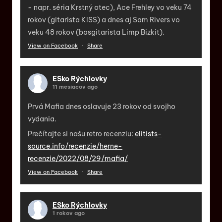
- napr. séria Krstný otec), Ace Frehley vo veku 74
rokov (gitarista KISS) a dnes aj Sam Rivers vo
veku 48 rokov (basgitarista Limp Bizkit).
View on Facebook
·
Share
ESko Rýchlovky
11 mesiacov ago
Prvá Mafia dnes oslavuje 23 rokov od svojho
vydania.
Prečítajte si našu retro recenziu:
elitists-
source.info/recenzie/herne-
recenzie/2022/08/29/mafia/
View on Facebook
·
Share
ESko Rýchlovky
1 rokov ago