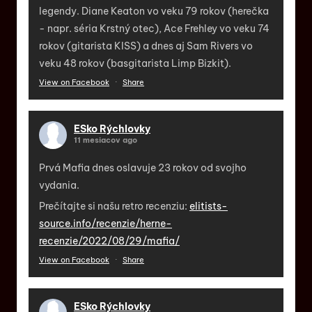
legendy. Diane Keaton vo veku 79 rokov (herečka
- napr. séria Krstný otec), Ace Frehley vo veku 74
rokov (gitarista KISS) a dnes aj Sam Rivers vo
veku 48 rokov (basgitarista Limp Bizkit).
View on Facebook
·
Share
ESko Rýchlovky
11 mesiacov ago
Prvá Mafia dnes oslavuje 23 rokov od svojho
vydania.
Prečítajte si našu retro recenziu:
elitists-
source.info/recenzie/herne-
recenzie/2022/08/29/mafia/
View on Facebook
·
Share
ESko Rýchlovky