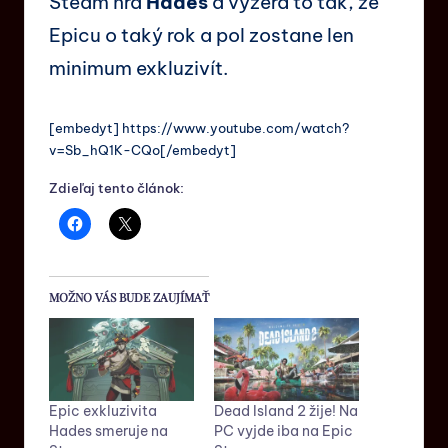
Steam hra
Hades
a vyzerá to tak, že
Epicu o taký rok a pol zostane len
minimum exkluzivít.
[embedyt] https://www.youtube.com/watch?
v=Sb_hQ1K-CQo[/embedyt]
Zdieľaj tento článok:
MOŽNO VÁS BUDE ZAUJÍMAŤ
Epic exkluzivita
Dead Island 2 žije! Na
Hades smeruje na
PC vyjde iba na Epic