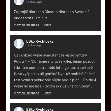
1 rokov ago
Zajtrajší Nintendo Direct o Nintendo Switch 2
bude trvať 60 minút.
View on Facebook
·
Share
ESko Rýchlovky
1 rokov ago
Už čoskoro vyjde remaster českej adventúry
Polda 4 - "Dali jsme si práci s vylepšením pozadí,
kde nám pomohla umělá inteligence, a celkově
jsme vyšperkovali grafiku! Nyní už probíhá finální
testování a pokud vše půjde podle plánu, Polda 4
vyjde do měsíce – zatím exkluzivně na Steamu!"
View on Facebook
·
Share
ESko Rýchlovky