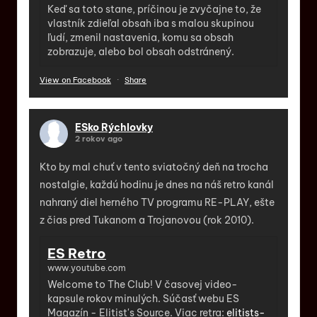
Keď sa toto stane, príčinou je zvyčajne to, že
vlastník zdieľal obsah iba s malou skupinou
ľudí, zmenil nastavenia, komu sa obsah
zobrazuje, alebo bol obsah odstránený.
View on Facebook
·
Share
ESko Rýchlovky
2 rokov ago
Kto by mal chuť v tento sviatočný deň na trocha
nostalgie, každú hodinu je dnes na náš retro kanál
nahraný diel herného TV programu RE-PLAY, ešte
z čias pred Tukanom a Trojanovou (rok 2010).
ES Retro
www.youtube.com
Welcome to The Club! V časovej video-
kapsule rokov minulých. Súčasť webu ES
Magazín - Elitist's Source. Viac retra:
elitists-