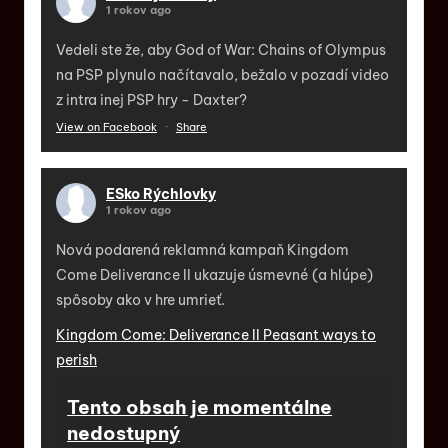
1 rokov ago
Vedeli ste že, aby God of War: Chains of Olympus
na PSP plynulo načítavalo, bežalo v pozadí video
z intra inej PSP hry - Daxter?
View on Facebook
·
Share
ESko Rýchlovky
1 rokov ago
Nová podarená reklamná kampaň Kingdom
Come Deliverance II ukazuje úsmevné (a hlúpe)
spôsoby ako v hre umrieť.
Kingdom Come: Deliverance II Peasant ways to
perish
Tento obsah je momentálne
nedostupný