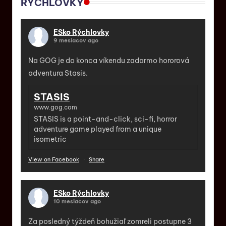
RÝCHLOVKY
ESko Rýchlovky
9 mesiacov ago
Na GOG je do konca víkendu zadarmo hororová
adventura Stasis.
STASIS
www.gog.com
STASIS is a point-and-click, sci-fi, horror
adventure game played from a unique
isometric
View on Facebook
·
Share
ESko Rýchlovky
10 mesiacov ago
Za posledný týždeň bohužiaľ zomreli postupne 3