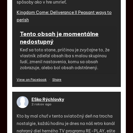
spôsoby ako v hre umrieť.
Kingdom Come: Deliverance II Peasant ways to
perish
Tento obsah je momentálne
nedostupný
Keď sa toto stane, príčinou je zvyčajne to, že
vlastník zdieľal obsah iba s malou skupinou
ľudí, zmenil nastavenia, komu sa obsah
zobrazuje, alebo bol obsah odstránený.
View on Facebook
·
Share
ESko Rýchlovky
2 rokov ago
Kto by mal chuť v tento sviatočný deň na trocha
nostalgie, každú hodinu je dnes na náš retro kanál
nahraný diel herného TV programu RE-PLAY, ešte