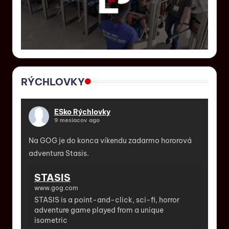
RÝCHLOVKY
ESko Rýchlovky
9 mesiacov ago
Na GOG je do konca víkendu zadarmo hororová
adventura Stasis.
STASIS
www.gog.com
STASIS is a point-and-click, sci-fi, horror
adventure game played from a unique
isometric