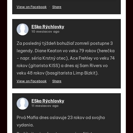
View on Facebook
·
Share
ESko Rýchlovky
10 mesiacov ago
Za posledný týždeň bohužiaľ zomreli postupne 3
legendy. Diane Keaton vo veku 79 rokov (herečka
- napr. séria Krstný otec), Ace Frehley vo veku 74
rokov (gitarista KISS) a dnes aj Sam Rivers vo
veku 48 rokov (basgitarista Limp Bizkit).
View on Facebook
·
Share
ESko Rýchlovky
11 mesiacov ago
Prvá Mafia dnes oslavuje 23 rokov od svojho
vydania.