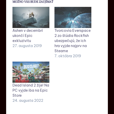
MOŽNO VÁS BUDE ZAUJÍMAŤ
Ashen v decembri
Tvorcovia Everspace
ukončí Epic
2 zo štúdia Rockfish
exkluzivitu
ubezpečujú, že ich
27. augusta 2019
hra vyjde najprv na
Steame
7. októbra 2019
Dead Island 2 žije! Na
PC vyjde iba na Epic
Store
24. augusta 2022