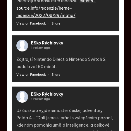
Prečítajte si našu retro recenziu:
elitists-
source.info/recenzie/herne-
recenzie/2022/08/29/mafia/
View on Facebook
·
Share
ESko Rýchlovky
1 rokov ago
Zajtrajší Nintendo Direct o Nintendo Switch 2
bude trvať 60 minút.
View on Facebook
·
Share
ESko Rýchlovky
1 rokov ago
Už čoskoro vyjde remaster českej adventúry
Polda 4 - "Dali jsme si práci s vylepšením pozadí,
kde nám pomohla umělá inteligence, a celkově