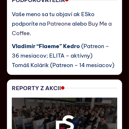
Vaše meno sa tu objaví ak ESko
podporíte na
Patreone
alebo
Buy Me a
Coffee
.
Vladimír “Flaeme” Kedro
(Patreon –
36 mesiacov; ELITA – aktívny)
Tomáš Kolárik (Patreon – 14 mesiacov)
REPORTY Z AKCII