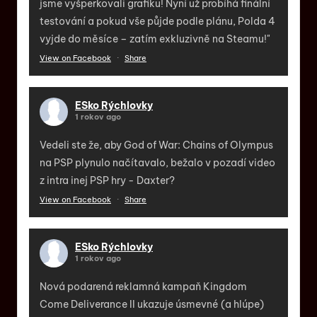
jsme vyšperkovali grafiku! Nyní už probíhá finální
testování a pokud vše půjde podle plánu, Polda 4
vyjde do měsíce – zatím exkluzivně na Steamu!"
View on Facebook
·
Share
ESko Rýchlovky
1 rokov ago
Vedeli ste že, aby God of War: Chains of Olympus
na PSP plynulo načítavalo, bežalo v pozadí video
z intra inej PSP hry - Daxter?
View on Facebook
·
Share
ESko Rýchlovky
1 rokov ago
Nová podarená reklamná kampaň Kingdom
Come Deliverance II ukazuje úsmevné (a hlúpe)