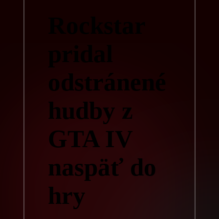
Rockstar
pridal
odstránené
hudby z
GTA IV
naspäť do
hry