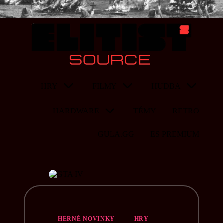
HRY
FILMY
HUDBA
HARDWARE
TÉMY
RETRO
GULA.GG
ES PREMIUM
HERNÉ NOVINKY
HRY