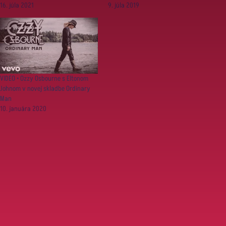
16. júla 2021
9. júla 2019
VIDEO • Ozzy Osbourne s Eltonom
Johnom v novej skladbe Ordinary
Man
10. januára 2020