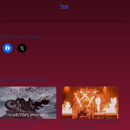
hra
.
Zdieľaj tento článok:
MOŽNO VÁS BUDE ZAUJÍMAŤ
Nový song od Iron Maiden – ‘The
Slayer oznámil poslednú koncertnú
Writing On The Wall’
šnúru pred dôchodkom