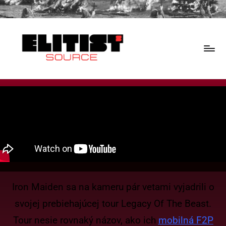
Iron Maiden sa na kameru pár vetami vyjadrili o
svojej prebiehajúcej tour Legacy Of The Beast.
Tour nesie rovnaký názov, ako ich
mobilná F2P