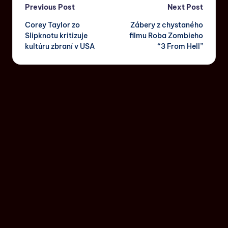
Previous Post
Next Post
Corey Taylor zo
Zábery z chystaného
Slipknotu kritizuje
filmu Roba Zombieho
kultúru zbraní v USA
“3 From Hell”