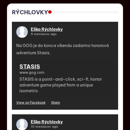
RÝCHLOVKY
ESko Rýchlovky
9 mesiacov ago
Na GOG je do konca víkendu zadarmo hororová
adventura Stasis.
STASIS
www.gog.com
STASIS is a point-and-click, sci-fi, horror
adventure game played from a unique
isometric
View on Facebook
·
Share
ESko Rýchlovky
10 mesiacov ago