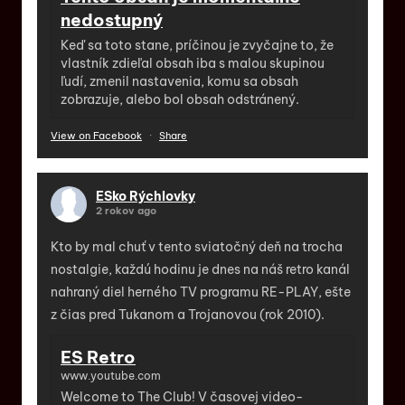
nedostupný
Keď sa toto stane, príčinou je zvyčajne to, že
vlastník zdieľal obsah iba s malou skupinou
ľudí, zmenil nastavenia, komu sa obsah
zobrazuje, alebo bol obsah odstránený.
View on Facebook
·
Share
ESko Rýchlovky
2 rokov ago
Kto by mal chuť v tento sviatočný deň na trocha
nostalgie, každú hodinu je dnes na náš retro kanál
nahraný diel herného TV programu RE-PLAY, ešte
z čias pred Tukanom a Trojanovou (rok 2010).
ES Retro
www.youtube.com
Welcome to The Club! V časovej video-