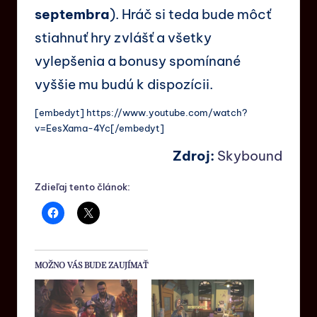
septembra
). Hráč si teda bude môcť
stiahnuť hry zvlášť a všetky
vylepšenia a bonusy spomínané
vyššie mu budú k dispozícii.
[embedyt] https://www.youtube.com/watch?
v=EesXama-4Yc[/embedyt]
Zdroj:
Skybound
Zdieľaj tento článok:
MOŽNO VÁS BUDE ZAUJÍMAŤ