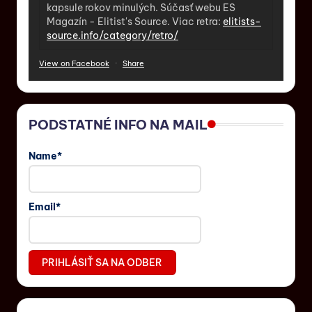
kapsule rokov minulých. Súčasť webu ES
Magazín - Elitist's Source. Viac retra:
elitists-
source.info/category/retro/
View on Facebook
·
Share
PODSTATNÉ INFO NA MAIL
Name*
Email*