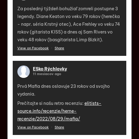
Za posledný týždeň bohužiaľ zomreli postupne 3
legendy. Diane Keaton vo veku 79 rokov (herečka
- napr. séria Krstný otec), Ace Frehley vo veku 74
rokov (gitarista KISS) a dnes aj Sam Rivers vo
veku 48 rokov (basgitarista Limp Bizkit).
View on Facebook
·
Share
ESko Rýchlovky
11 mesiacov ago
Prvá Mafia dnes oslavuje 23 rokov od svojho
vydania.
Prečítajte si našu retro recenziu:
elitists-
source.info/recenzie/herne-
recenzie/2022/08/29/mafia/
View on Facebook
·
Share