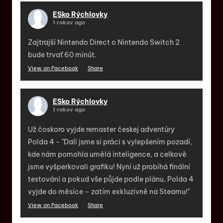
ESko Rýchlovky
1 rokov ago
Zajtrajší Nintendo Direct o Nintendo Switch 2
bude trvať 60 minút.
View on Facebook
·
Share
ESko Rýchlovky
1 rokov ago
Už čoskoro vyjde remaster českej adventúry
Polda 4 - "Dali jsme si práci s vylepšením pozadí,
kde nám pomohla umělá inteligence, a celkově
jsme vyšperkovali grafiku! Nyní už probíhá finální
testování a pokud vše půjde podle plánu, Polda 4
vyjde do měsíce – zatím exkluzivně na Steamu!"
View on Facebook
·
Share