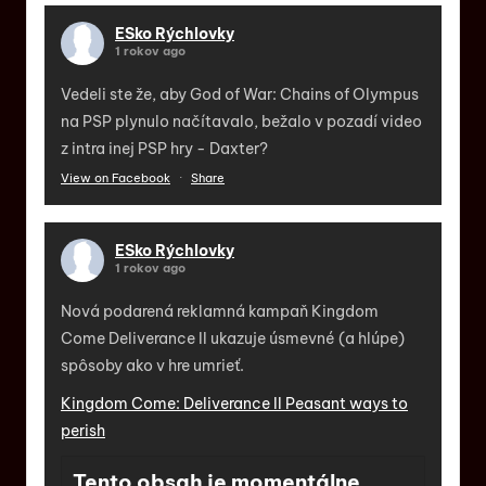
ESko Rýchlovky
1 rokov ago
Vedeli ste že, aby God of War: Chains of Olympus
na PSP plynulo načítavalo, bežalo v pozadí video
z intra inej PSP hry - Daxter?
View on Facebook
·
Share
ESko Rýchlovky
1 rokov ago
Nová podarená reklamná kampaň Kingdom
Come Deliverance II ukazuje úsmevné (a hlúpe)
spôsoby ako v hre umrieť.
Kingdom Come: Deliverance II Peasant ways to
perish
Tento obsah je momentálne