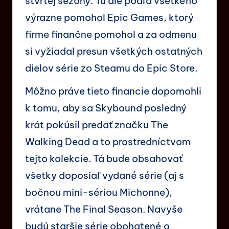
štvrtej sezóny. Tu ale podľa všetkého
výrazne pomohol Epic Games, ktorý
firme finančne pomohol a za odmenu
si vyžiadal presun všetkých ostatných
dielov série zo Steamu do Epic Store.
Môžno práve tieto financie dopomohli
k tomu, aby sa Skybound posledný
krát pokúsil predať značku The
Walking Dead a to prostredníctvom
tejto kolekcie. Tá bude obsahovať
všetky doposiaľ vydané série (aj s
bočnou mini-sériou Michonne),
vrátane The Final Season. Navyše
budú staršie série obohatené o