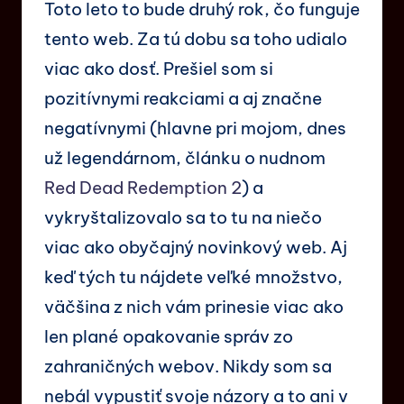
Toto leto to bude druhý rok, čo funguje
tento web. Za tú dobu sa toho udialo
viac ako dosť. Prešiel som si
pozitívnymi reakciami a aj značne
negatívnymi (hlavne pri mojom, dnes
už legendárnom, článku o nudnom
Red Dead Redemption 2
) a
vykryštalizovalo sa to tu na niečo
viac ako obyčajný novinkový web. Aj
keď tých tu nájdete veľké množstvo,
väčšina z nich vám prinesie viac ako
len plané opakovanie správ zo
zahraničných webov. Nikdy som sa
nebál vypustiť svoje názory a to ani v