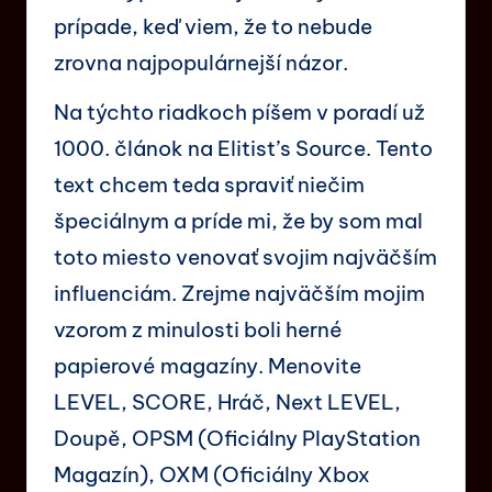
prípade, keď viem, že to nebude
zrovna najpopulárnejší názor.
Na týchto riadkoch píšem v poradí už
1000. článok na Elitist’s Source. Tento
text chcem teda spraviť niečim
špeciálnym a príde mi, že by som mal
toto miesto venovať svojim najväčším
influenciám. Zrejme najväčším mojim
vzorom z minulosti boli herné
papierové magazíny. Menovite
LEVEL, SCORE, Hráč, Next LEVEL,
Doupě, OPSM (Oficiálny PlayStation
Magazín), OXM (Oficiálny Xbox