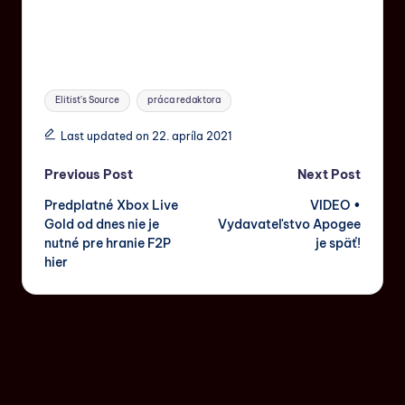
Elitist's Source
práca redaktora
Last updated on 22. apríla 2021
Previous Post
Next Post
Predplatné Xbox Live
VIDEO •
Gold od dnes nie je
Vydavateľstvo Apogee
nutné pre hranie F2P
je späť!
hier