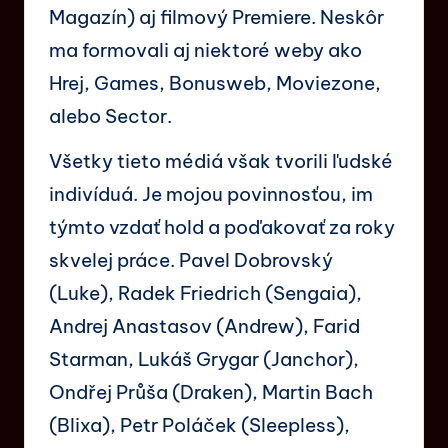
Magazín) aj filmový Premiere. Neskôr
ma formovali aj niektoré weby ako
Hrej, Games, Bonusweb, Moviezone,
alebo Sector.
Všetky tieto médiá však tvorili ľudské
indivíduá. Je mojou povinnosťou, im
týmto vzdať hold a poďakovať za roky
skvelej práce. Pavel Dobrovský
(Luke), Radek Friedrich (Sengaia),
Andrej Anastasov (Andrew), Farid
Starman, Lukáš Grygar (Janchor),
Ondřej Průša (Draken), Martin Bach
(Blixa), Petr Poláček (Sleepless),