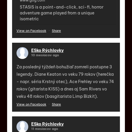
www.gog.com
STASIS is a point-and-click, sci-fi, horror
adventure game played from a unique
isometric
View on Facebook
·
Share
ESko Rýchlovky
10 mesiacov ago
Za posledný týždeň bohužiaľ zomreli postupne 3
legendy. Diane Keaton vo veku 79 rokov (herečka
- napr. séria Krstný otec), Ace Frehley vo veku 74
rokov (gitarista KISS) a dnes aj Sam Rivers vo
veku 48 rokov (basgitarista Limp Bizkit).
View on Facebook
·
Share
ESko Rýchlovky
11 mesiacov ago