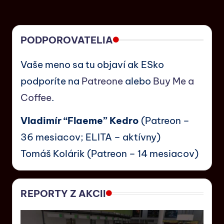
PODPOROVATELIA
Vaše meno sa tu objaví ak ESko
podporíte na
Patreone
alebo
Buy Me a
Coffee
.
Vladimír “Flaeme” Kedro
(Patreon –
36 mesiacov; ELITA – aktívny)
Tomáš Kolárik (Patreon – 14 mesiacov)
REPORTY Z AKCII