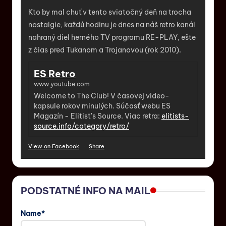
Kto by mal chuť v tento sviatočný deň na trocha
nostalgie, každú hodinu je dnes na náš retro kanál
nahraný diel herného TV programu RE-PLAY, ešte
z čias pred Tukanom a Trojanovou (rok 2010).
ES Retro
www.youtube.com
Welcome to The Club! V časovej video-
kapsule rokov minulých. Súčasť webu ES
Magazín - Elitist's Source. Viac retra:
elitists-
source.info/category/retro/
View on Facebook
·
Share
PODSTATNÉ INFO NA MAIL
Name*