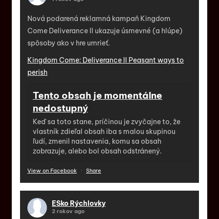
Nová podarená reklamná kampaň Kingdom
Come Deliverance II ukazuje úsmevné (a hlúpe)
spôsoby ako v hre umrieť.
Kingdom Come: Deliverance II Peasant ways to
perish
Tento obsah je momentálne
nedostupný
Keď sa toto stane, príčinou je zvyčajne to, že
vlastník zdieľal obsah iba s malou skupinou
ľudí, zmenil nastavenia, komu sa obsah
zobrazuje, alebo bol obsah odstránený.
View on Facebook
·
Share
ESko Rýchlovky
2 rokov ago