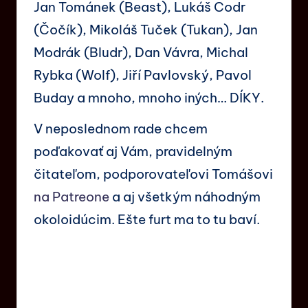
Jan Tománek (Beast), Lukáš Codr
(Čočík), Mikoláš Tuček (Tukan), Jan
Modrák (Bludr), Dan Vávra, Michal
Rybka (Wolf), Jiří Pavlovský, Pavol
Buday a mnoho, mnoho iných… DÍKY.
V neposlednom rade chcem
poďakovať aj Vám, pravidelným
čitateľom, podporovateľovi Tomášovi
na Patreone
a aj všetkým náhodným
okoloidúcim. Ešte furt ma to tu baví.