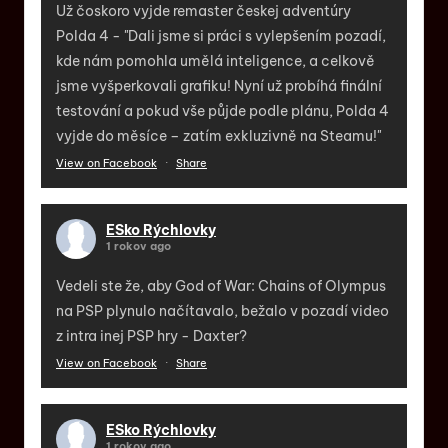
Už čoskoro vyjde remaster českej adventúry
Polda 4 - "Dali jsme si práci s vylepšením pozadí,
kde nám pomohla umělá inteligence, a celkově
jsme vyšperkovali grafiku! Nyní už probíhá finální
testování a pokud vše půjde podle plánu, Polda 4
vyjde do měsíce – zatím exkluzivně na Steamu!"
View on Facebook
·
Share
ESko Rýchlovky
1 rokov ago
Vedeli ste že, aby God of War: Chains of Olympus
na PSP plynulo načítavalo, bežalo v pozadí video
z intra inej PSP hry - Daxter?
View on Facebook
·
Share
ESko Rýchlovky
1 rokov ago