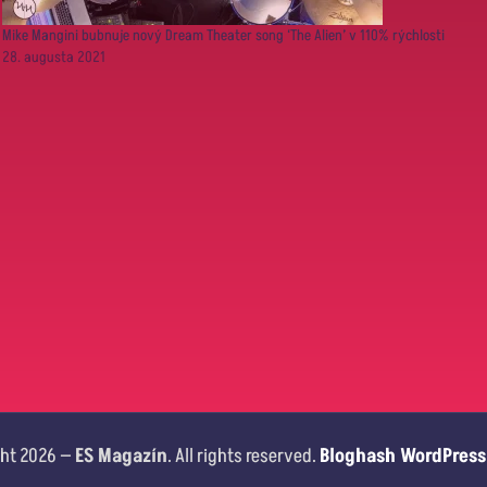
Mike Mangini bubnuje nový Dream Theater song ‘The Alien’ v 110% rýchlosti
28. augusta 2021
ht 2026 —
ES Magazín
. All rights reserved.
Bloghash WordPres