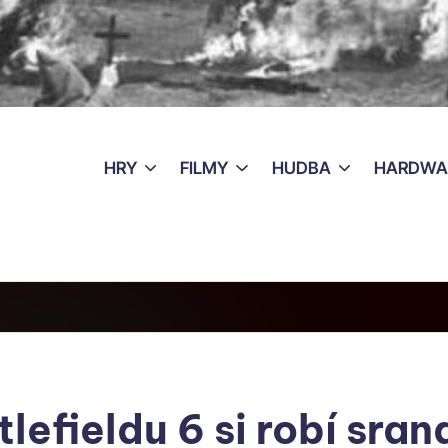
HRY
FILMY
HUDBA
HARDWA
lefieldu 6 si robí sran