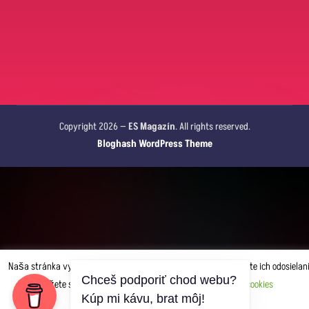
Copyright 2026 —
ES Magazín
. All rights reserved.
Bloghash WordPress Theme
Naša stránka využíva pre svoj správny chod cookies. Akceptujete ich odosielan
Chceš podporiť chod webu?
Môžete si upraviť, čo chcete odosielať.
Nastavenia cookies
Kúp mi kávu, brat môj!
AKCEPTUJEM