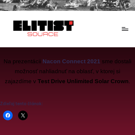
Na prezentácii
Nacon Connect 2021
sme dostali
možnosť nahliadnuť na oblasť, v ktorej si
zajazdíme v
Test Drive Unlimited Solar Crown
.
Zdieľaj tento článok: