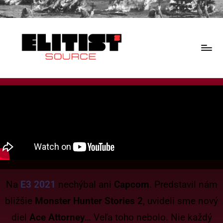
Na
E3 2021
nechýbal ani
Capcom
. Predstavil nám
bližšie
Monster Hunter Stories 2
, uvideli sme nový
diel
Ace Attorney
… Veľa toho nebolo. Nie každý