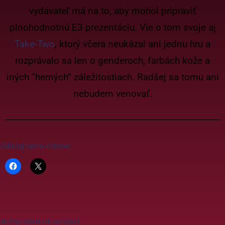
vydavateľ má na to, aby mohol pripraviť
plnohodnotnú E3 prezentáciu. Vie o tom svoje aj
Take-Two
, ktorý včera neukázal ani jednu hru a
rozprávalo sa len o genderoch, farbách kože a
iných “herných” záležitostiach. Radšej sa tomu ani
nebudem venovať.
Zdieľaj tento článok:
MOŽNO VÁS BUDE ZAUJÍMAŤ