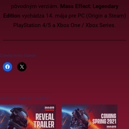
pôvodným verziám.
Mass Effect: Legendary
Edition
vychádza 14. mája pre PC (Origin a Steam)
PlayStation 4/5 a Xbox One / Xbox Series.
Zdieľaj tento článok:
MOŽNO VÁS BUDE ZAUJÍMAŤ