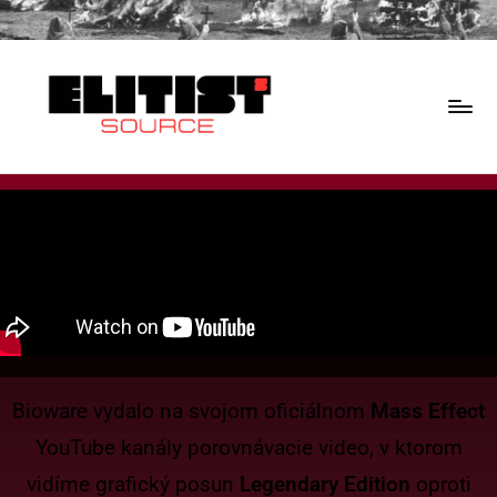
Bioware vydalo na svojom oficiálnom
Mass Effect
YouTube kanály porovnávacie video, v ktorom
vidíme grafický posun
Legendary Edition
oproti