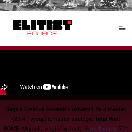
Sega a Creative Assembly oznámili, že o mesiac
(29.4.) vydajú remaster stratégie
Total War:
ROME
. Majitelia originálu dostanú
na Steame
50%