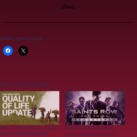
zľavu.
Zdieľaj tento článok:
MOŽNO VÁS BUDE ZAUJÍMAŤ
VIDEO • Zostih zlepšení a noviniek v
Saints Row 3 dostane budúci
Total War: ROME REMASTERED
mesiac remasterovanú verziu