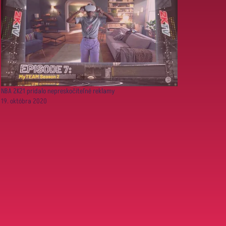
NBA 2K21 pridalo nepreskočiteľné reklamy
19. októbra 2020