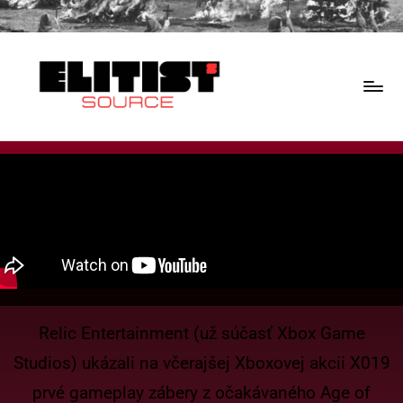
Relic Entertainment (už súčasť Xbox Game
Studios) ukázali na včerajšej Xboxovej akcii X019
prvé gameplay zábery z očakávaného Age of