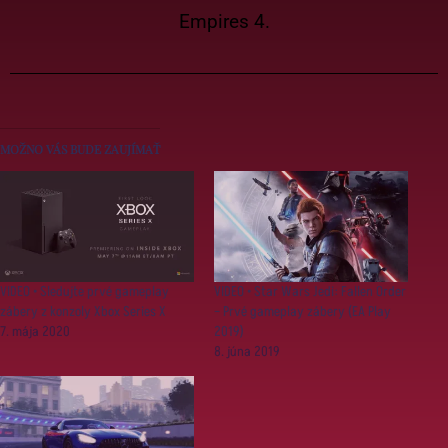
Empires 4.
MOŽNO VÁS BUDE ZAUJÍMAŤ
VIDEO • Sledujte prvé gameplay
VIDEO • Star Wars Jedi: Fallen Order
zábery z konzoly Xbox Series X
– Prvé gameplay zábery (EA Play
7. mája 2020
2019)
8. júna 2019