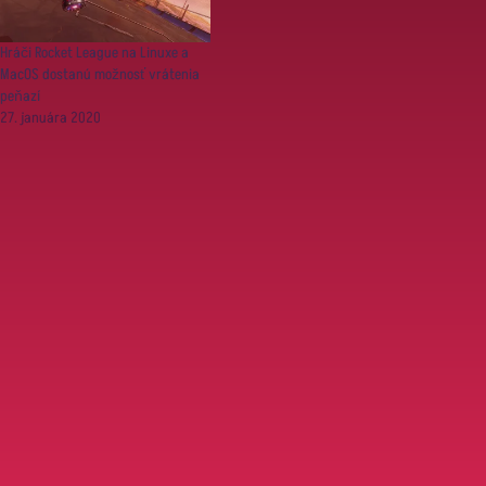
Hráči Rocket League na Linuxe a
MacOS dostanú možnosť vrátenia
peňazí
27. januára 2020