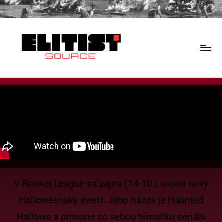
V Rocket League sa zajtra (14.10.) objaví nový
Halloweensky event. Jeho názov je Haunted
Hallows a prinesie so sebou tématiku seriálu