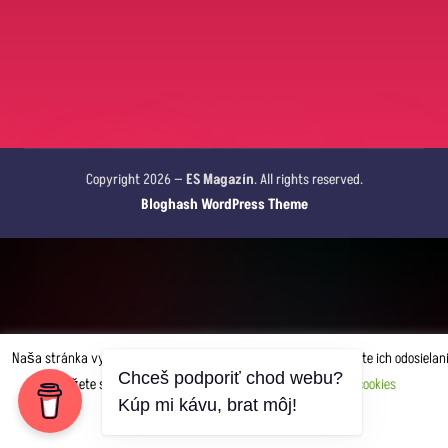
Copyright 2026 —
ES Magazín
. All rights reserved.
Bloghash WordPress Theme
Naša stránka využíva pre svoj správny chod cookies. Akceptujete ich odosielan
Chceš podporiť chod webu?
Môžete si upraviť, čo chcete odosielať.
Nastavenia cookies
Kúp mi kávu, brat môj!
AKCEPTUJEM