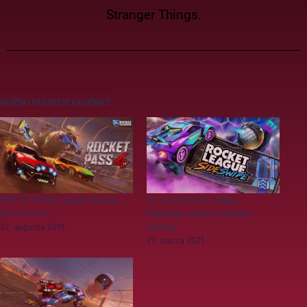
Stranger Things.
MOŽNO VÁS BUDE ZAUJÍMAŤ
TRAILER • Rocket League ukazuje
2D verzia Rocket League,
Rocket Pass 4
Sideswipe, príde na mobilné
22. augusta 2019
telefóny
29. marca 2021