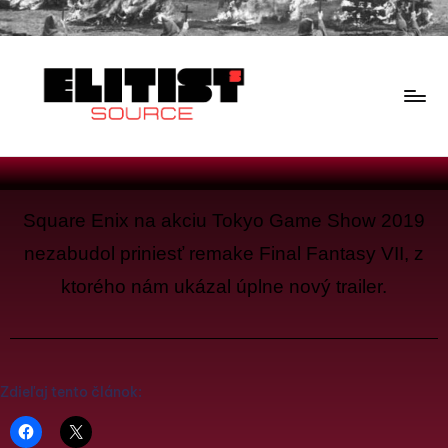
Square Enix na akciu Tokyo Game Show 2019
nezabudol priniesť remake Final Fantasy VII, z
ktorého nám ukázal úplne nový trailer.
Zdieľaj tento článok: