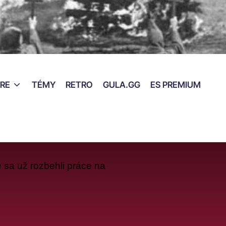
RE
TÉMY
RETRO
GULA.GG
ES PREMIUM
že sa už rozbehli práce na