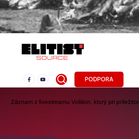
PODPORA
Záznam z livestreamu Volition, ktorý pri príležit
Zdieľaj tento článok: