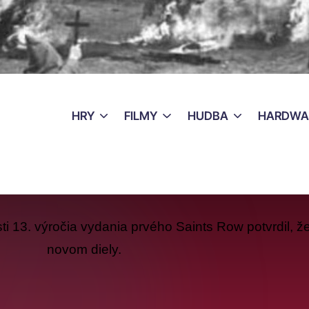
HRY
FILMY
HUDBA
HARDWA
osti 13. výročia vydania prvého Saints Row potvrdil, 
novom diely.