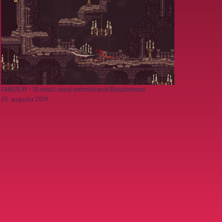
GAMEPLAY • 18 minút novej metroidvanie Blasphemous
25. augusta 2019