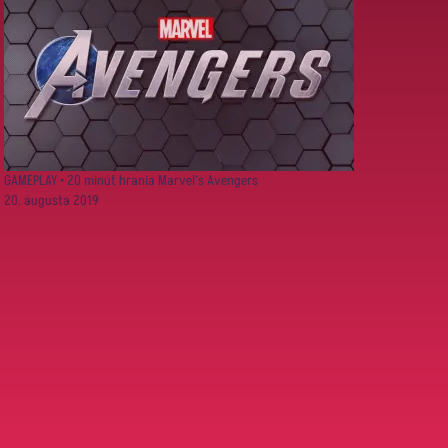
GAMEPLAY • 20 minút hrania Marvel’s Avengers
20. augusta 2019