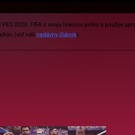
 PES 2020. FIFA o svoju licenciu prišlo a použije upr
adión (viď náš
nedávny článok
).